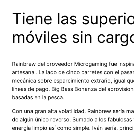
Tiene las super
móviles sin carg
Rainbrew del proveedor Microgaming fue inspirada
artesanal. La lado de cinco carretes con el pasa
mecánica sobre esparcimiento extraño, igual que
líneas de pago. Big Bass Bonanza del aprovisiona
basadas en la pesca.
Con una gran alta volatilidad, Rainbrew serí­a ma
de algún único reverso. Sumado a los fabulosas v
energía limpio así­ como simple. Iván serí­a, pr