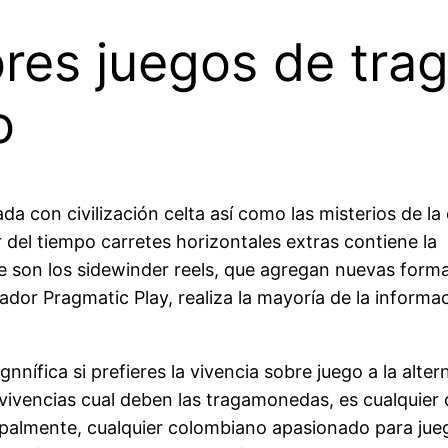
iores juegos de tr
o
 con civilización celta así­ como las misterios de la
r del tiempo carretes horizontales extras contiene la
 son los sidewinder reels, que agregan nuevas forma
dor Pragmatic Play, realiza la mayoría de la informa
gnnífica si prefieres la vivencia sobre juego a la alt
ivencias cual deben las tragamonedas, es cualquier d
incipalmente, cualquier colombiano apasionado para ju