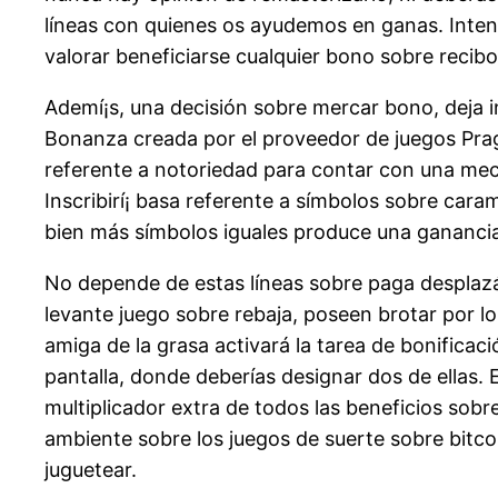
líneas con quienes os ayudemos en ganas. Inten
valorar beneficiarse cualquier bono sobre recib
Ademí¡s, una decisión sobre mercar bono, deja i
Bonanza creada por el proveedor de juegos Pragm
referente a notoriedad para contar con una mecá
Inscribirí¡ basa referente a símbolos sobre car
bien más símbolos iguales produce una gananci
No depende de estas líneas sobre paga desplazán
levante juego sobre rebaja, poseen brotar por lo
amiga de la grasa activará la tarea de bonificaci
pantalla, donde deberías designar dos de ellas. 
multiplicador extra de todos las beneficios sob
ambiente sobre los juegos de suerte sobre bitco
juguetear.