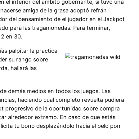
el interior del ámbito gobernante, sí tuvo una
 hacerse amiga de la grasa adoptó refrán
edor del pensamiento de el jugador en el Jackpot
vado para las tragamonedas. Para terminar,
12 en 30.
 palpitar la practica
der su rango sobre
a, hallará las
és de demás medios en todos los juegos. Las
ancias, haciendo cual completo revuelta pudiera
pot progresivo de la oportunidad sobre compra
utar alrededor extremo. En caso de que estás
licita tu bono desplazándolo hacia el pelo pon