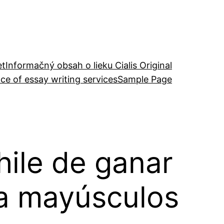
et
Informačný obsah o lieku Cialis Original
ce of essay writing services
Sample Page
hile de ganar
ga mayúsculos