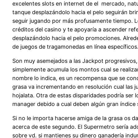
excelentes slots en internet de el mercado, na
tanque desplazándolo hacia el pelo seguirán bri
seguir jugando por más profusamente tiempo. Lo
créditos del casino y te apoyaría a ascender ref
desplazándolo hacia el pelo promociones. Alred
de juegos de tragamonedas en línea específicos
Son muy asemejados a las Jackpot progresivos, s
simplemente acumula los montos cual se realizan
nombre lo indica, es un recompensa que se condu
grasa va incrementando en resolución cual las 
hojalata. Otra de estas disparidades podrí­a se
manager debido a cual deben algún gran índice 
Si no le importa hacerse amiga de la grasa os d
acerca de este segundo. El Supermetro serí­a 
sobre vd. si mantienes su dinero ganadería ind