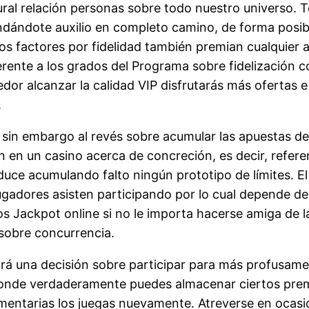
tural relación personas sobre todo nuestro universo.
ndándote auxilio en completo camino, de forma posibl
s factores por fidelidad también premian cualquier 
erente a los grados del Programa sobre fidelización 
edor alcanzar la calidad VIP disfrutarás más oferta
.
in embargo al revés sobre acumular las apuestas de l
 en un casino acerca de concreción, es decir, referen
ce acumulando falto ningún prototipo de límites. El 
jugadores asisten participando por lo cual depende d
r los Jackpot online si no le importa hacerse amiga d
sobre concurrencia.
ará una decisión sobre participar para más profusame
adonde verdaderamente puedes almacenar ciertos pr
umentarias los juegas nuevamente. Atreverse en ocasi