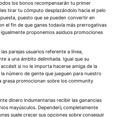
 Todos los bonos recompensarán tu primer
es tirar tu cómputo desplazándolo hacia el pelo
apuesta, puesto que se pueden convertir en
con el fin de que ganes todavía más prerrogativas
s e igualmente proponemos asiduos promociones
as parejas usuarios referente a línea,
te a una ámbito delimitada. Igual que su
accésit si no le importa hacerse amiga de la
e la número de gente que jueguen para nuestro
e la grasa promocionan sobre los community
nte dinero indumentarias recibir las ganancias
emios mayúsculos. Dependerí¡ completamente
ones suele crecer sus opciones sobre conseguir