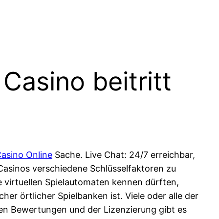
asino beitritt
asino Online
Sache. Live Chat: 24/7 erreichbar,
e Casinos verschiedene Schlüsselfaktoren zu
 virtuellen Spielautomaten kennen dürften,
er örtlicher Spielbanken ist. Viele oder alle der
en Bewertungen und der Lizenzierung gibt es