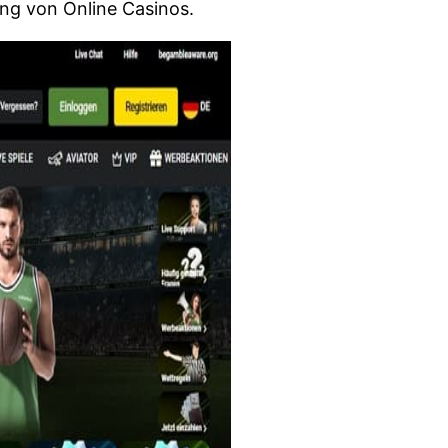
ng von Online Casinos.