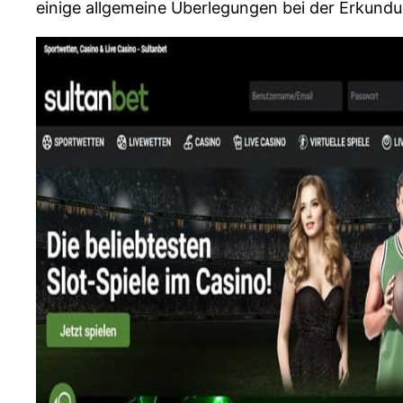
einige allgemeine Überlegungen bei der Erkundu