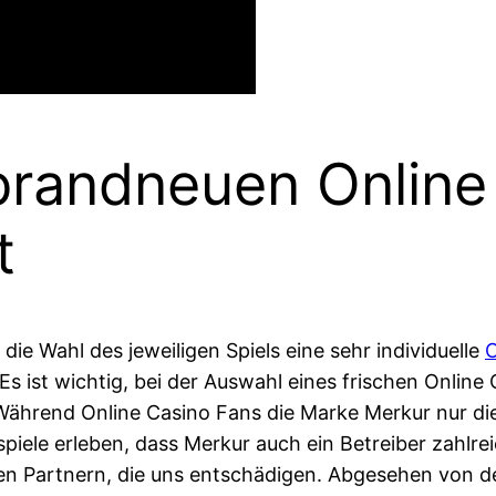
randneuen Online C
t
 die Wahl des jeweiligen Spiels eine sehr individuelle
C
 Es ist wichtig, bei der Auswahl eines frischen Onlin
Während Online Casino Fans die Marke Merkur nur die
iele erleben, dass Merkur auch ein Betreiber zahlreich
en Partnern, die uns entschädigen. Abgesehen von d