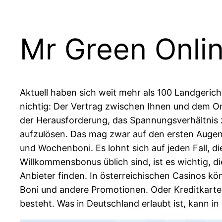
Mr Green Onli
Aktuell haben sich weit mehr als 100 Landgerich
nichtig: Der Vertrag zwischen Ihnen und dem O
der Herausforderung, das Spannungsverhältnis 
aufzulösen. Das mag zwar auf den ersten Augensc
und Wochenboni. Es lohnt sich auf jeden Fall, d
Willkommensbonus üblich sind, ist es wichtig, d
Anbieter finden. In österreichischen Casinos k
Boni und andere Promotionen. Oder Kreditkarten
besteht. Was in Deutschland erlaubt ist, kann in