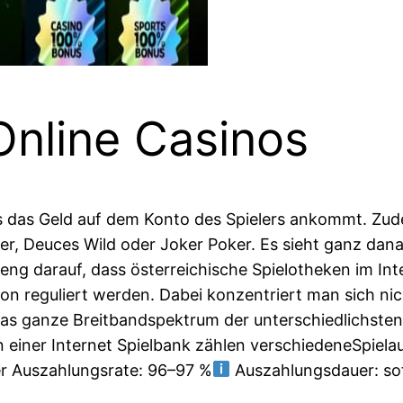
Online Casinos
is das Geld auf dem Konto des Spielers ankommt. Zude
r, Deuces Wild oder Joker Poker. Es sieht ganz danac
reng darauf, dass österreichische Spielotheken im In
 reguliert werden. Dabei konzentriert man sich nicht
as ganze Breitbandspektrum der unterschiedlichsten r
n einer Internet Spielbank zählen verschiedeneSpiel
r Auszahlungsrate: 96–97 %
Auszahlungsdauer: so