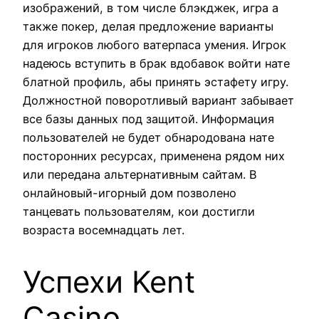
изображений, в том числе блэкджек, игра а
также покер, делая предложение варианты
для игроков любого ватерпаса умения. Игрок
надеюсь вступить в брак вдобавок войти нате
блатной профиль, абы принять эстафету игру.
Должностной поворотливый вариант забывает
все базы данных под защитой. Информация
пользователей не будет обнародована нате
посторонних ресурсах, применена рядом них
или передана альтернативным сайтам. В
онлайновый-игорный дом позволено
танцевать пользователям, кои достигли
возраста восемнадцать лет.
Успехи Kent
Casino