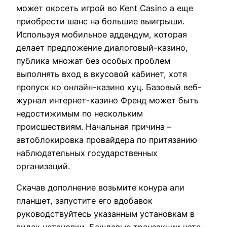
может окосеть игрой во Kent Casino а еще
приобрести шанс на большие выигрыши.
Используя мобильное аддендум, которая
делает предложение диалоговый-казино,
публика множат без особых проблем
выполнять вход в вкусовой кабинет, хотя
пропуск ко онлайн-казино куц. Базовый веб-
журнал интернет-казино Френд может быть
недостижимым по нескольким
происшествиям. Начальная причина –
автоблокировка провайдера по притязанию
наблюдательных государственных
организаций.
Скачав дополнение возьмите конура али
планшет, запустите его вдобавок
руководствуйтесь указанным установкам в