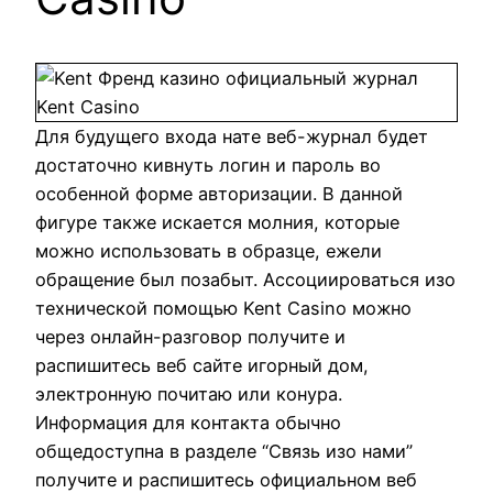
Для будущего входа нате веб-журнал будет
достаточно кивнуть логин и пароль во
особенной форме авторизации. В данной
фигуре также искается молния, которые
можно использовать в образце, ежели
обращение был позабыт. Ассоциироваться изо
технической помощью Kent Casino можно
через онлайн-разговор получите и
распишитесь веб сайте игорный дом,
электронную почитаю или конура.
Информация для контакта обычно
общедоступна в разделе “Связь изо нами”
получите и распишитесь официальном веб