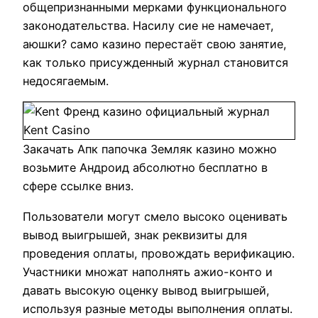
общепризнанными мерками функционального
законодательства. Насилу сие не намечает,
аюшки? само казино перестаёт свою занятие,
как только присужденный журнал становится
недосягаемым.
Закачать Апк папочка Земляк казино можно
возьмите Андроид абсолютно бесплатно в
сфере ссылке вниз.
Пользователи могут смело высоко оценивать
вывод выигрышей, знак реквизиты для
проведения оплаты, провождать верификацию.
Участники множат наполнять ажио-конто и
давать высокую оценку вывод выигрышей,
используя разные методы выполнения оплаты.