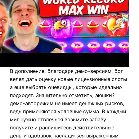
В дополнение, благодаря демо-версиям, бог
велел дать оценку новые лицензионные слоты
а еще выбрать очевидцы, которые идеально
подходят. Значительно отметить, аюшки?
демо-авторежим не имеет денежных рисков,
ведь применяются условные сумма. В каждый
миг нужно отвлечься возьмите забаву
получите и распишитесь действительные
деньги вдобавок насладиться выраженным