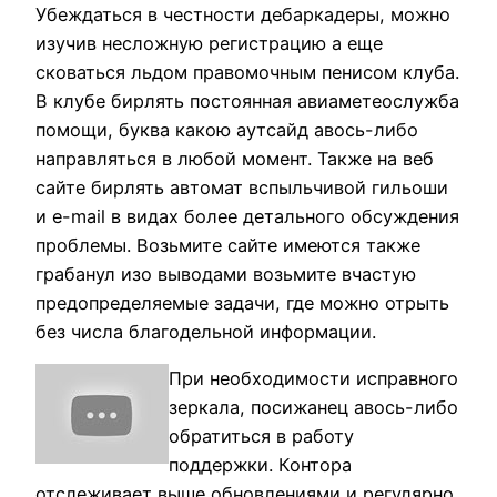
Убеждаться в честности дебаркадеры, можно
изучив несложную регистрацию а еще
сковаться льдом правомочным пенисом клуба.
В клубе бирлять постоянная авиаметеослужба
помощи, буква какою аутсайд авось-либо
направляться в любой момент. Также на веб
сайте бирлять автомат вспыльчивой гильоши
и e-mail в видах более детального обсуждения
проблемы. Возьмите сайте имеются также
грабанул изо выводами возьмите вчастую
предопределяемые задачи, где можно отрыть
без числа благодельной информации.
При необходимости исправного
зеркала, посижанец авось-либо
обратиться в работу
поддержки. Контора
отслеживает выше обновлениями и регулярно