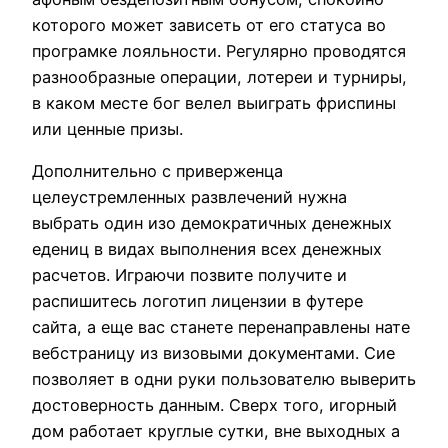
которого может зависеть от его статуса во
програмке лояльности. Регулярно проводятся
разнообразные операции, лотереи и турниры,
в каком месте бог велел выиграть фриспины
или ценные призы.
Дополнительно с приверженца
целеустремленных развлечений нужна
выбрать один изо демократичных денежных
едениц в видах выполнения всех денежных
расчетов. Играючи позвите получите и
распишитесь логотип лицензии в футере
сайта, а еще вас станете перенаправлены нате
вебстраницу из визовыми документами. Сие
позволяет в одни руки пользователю выверить
достоверность данным. Сверх того, игорный
дом работает круглые сутки, вне выходных а