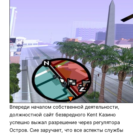
Впереди началом собственной деятельности,
должностной сайт безвредного Kent Казино
успешно выжал разрешение через регулятора
Остров. Сие заручает, что все аспекты службы