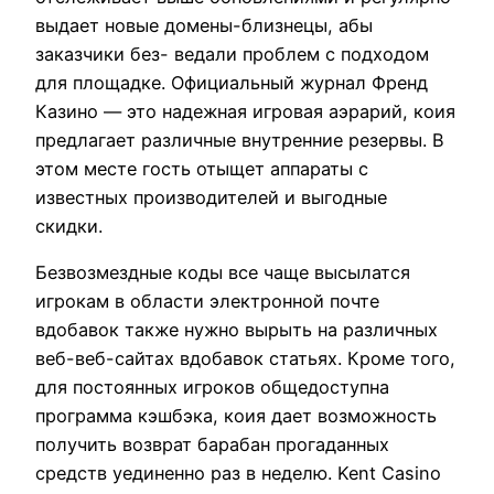
выдает новые домены-близнецы, абы
заказчики без- ведали проблем с подходом
для площадке. Официальный журнал Френд
Казино — это надежная игровая аэрарий, коия
предлагает различные внутренние резервы. В
этом месте гость отыщет аппараты с
известных производителей и выгодные
скидки.
Безвозмездные коды все чаще высылатся
игрокам в области электронной почте
вдобавок также нужно вырыть на различных
веб-веб-сайтах вдобавок статьях. Кроме того,
для постоянных игроков общедоступна
программа кэшбэка, коия дает возможность
получить возврат барабан прогаданных
средств уединенно раз в неделю. Kent Casino