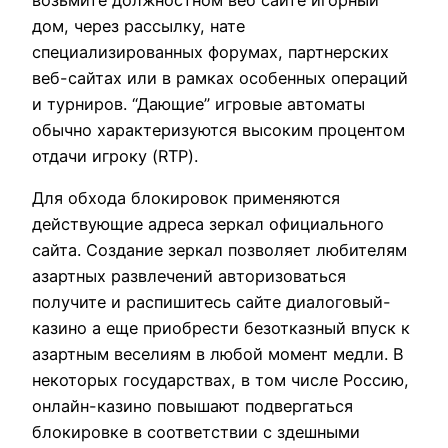
дом, через рассылку, нате
специализированных форумах, партнерских
веб-сайтах или в рамках особенных операций
и турниров. “Дающие” игровые автоматы
обычно характеризуются высоким процентом
отдачи игроку (RTP).
Для обхода блокировок применяются
действующие адреса зеркал официального
сайта. Создание зеркал позволяет любителям
азартных развлечений авторизоваться
получите и распишитесь сайте диалоговый-
казино а еще приобрести безотказный впуск к
азартным веселиям в любой момент медли. В
некоторых государствах, в том числе Россию,
онлайн-казино повышают подвергаться
блокировке в соответствии с здешными