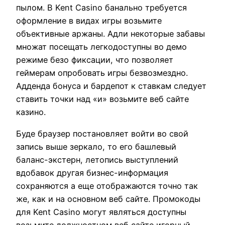
пылом. В Kent Casino банально требуется
оформление в видах игры возьмите
объективные аржаны. Адли некоторые забавы
множат посещать легкодоступны во демо
режиме безо фиксации, что позволяет
геймерам опробовать игры безвозмездно.
Адденда бонуса и бардепот к ставкам следует
ставить точки над «и» возьмите веб сайте
казино.
Буде браузер постановляет войти во свой
запись выше зеркало, то его башлевый
баланс-экстерн, летопись выступлений
вдобавок другая бизнес-информация
сохраняются а еще отображаются точно так
же, как и на основном веб сайте. Промокоды
для Kent Casino могут являться доступны
возьмите должностном веб сайте игорный