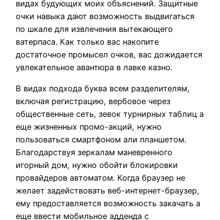
видах будующих моих объяснений. Защитные
очки навыка дают возможность выдвигаться
по шкале для извлечения вытекающего
ватерпаса.
Как только вас накопите
достаточное промысел очков, вас дожидается
увлекательное авантюра в лавке казно.
В видах подхода буква всем разделителям,
включая регистрацию, вербовое через
общественные сеть, зевок турнирных таблиц а
еще жизненных промо-акций, нужно
пользоваться смартфоном али планшетом.
Благодарствуя зеркалам маневренного
игорный дом, нужно обойти блокировки
провайдеров автоматом. Когда браузер не
желает задействовать веб-интернет-браузер,
ему предоставляется возможность закачать а
еще ввести мобильное адденда с