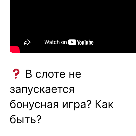
В слоте не
запускается
бонусная игра? Как
быть?