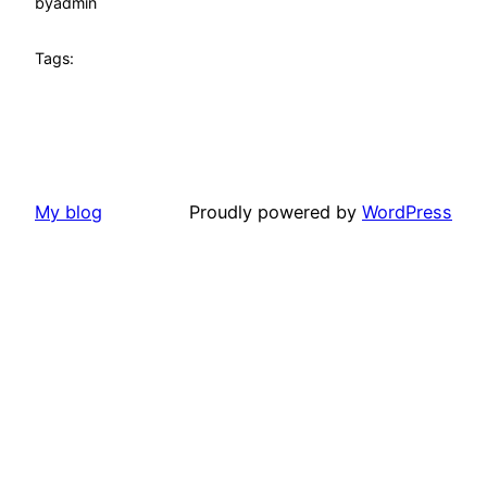
by
admin
Tags:
My blog
Proudly powered by
WordPress