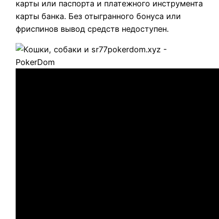
карты или паспорта и платежного инструмента
карты банка. Без отыгранного бонуса или
фриспинов вывод средств недоступен.