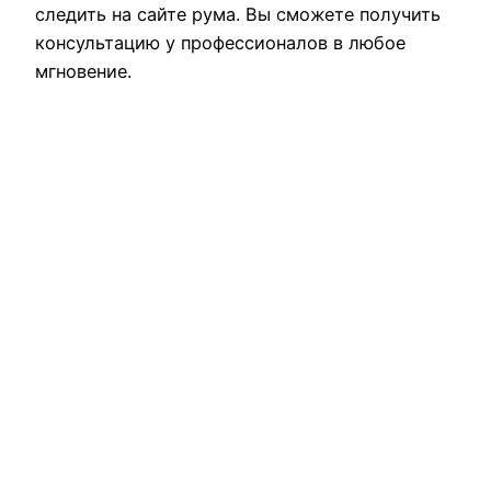
следить на сайте рума. Вы сможете получить
консультацию у профессионалов в любое
мгновение.