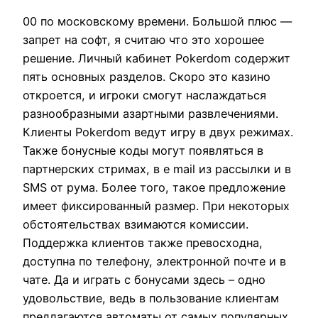
00 по московскому времени. Большой плюс —
запрет на софт, я считаю что это хорошее
решение. Личный кабинет Pokerdom содержит
пять основных разделов. Скоро это казино
откроется, и игроки смогут наслаждаться
разнообразными азартными развлечениями.
Клиенты Pokerdom ведут игру в двух режимах.
Также бонусные коды могут появляться в
партнерских стримах, в e mail из рассылки и в
SMS от рума. Более того, такое предложение
имеет фиксированный размер. При некоторых
обстоятельствах взимаются комиссии.
Поддержка клиентов также превосходна,
доступна по телефону, электронной почте и в
чате. Да и играть с бонусами здесь – одно
удовольствие, ведь в пользование клиентам
предлагаются автоматы от самых популярных