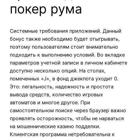
покер рума
Системные требования приложений. Данный
бонус также необходимо будет отыгрывать,
поэтому пользователям стоит внимательно
подходить к выполнению условий. Во вкладке
параметров учетной записи в личном кабинете
доступно несколько опций. На столах,
помеченных «J», в фонд джекпота уходит 0.
Это: легальность, надежность и простота
вывода средств, количество игровых
автоматов и многое другое. При
самостоятельном поиске через браузер важно
проявлять осторожность, чтобы не нарваться
на мошеннические казино подделки.
Клиентская программа нетребовательна к