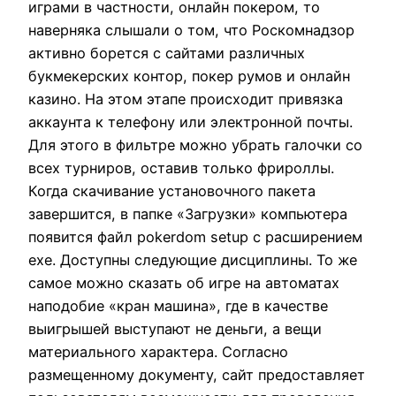
играми в частности, онлайн покером, то
наверняка слышали о том, что Роскомнадзор
активно борется с сайтами различных
букмекерских контор, покер румов и онлайн
казино. На этом этапе происходит привязка
аккаунта к телефону или электронной почты.
Для этого в фильтре можно убрать галочки со
всех турниров, оставив только фрироллы.
Когда скачивание установочного пакета
завершится, в папке «Загрузки» компьютера
появится файл pokerdom setup с расширением
exe. Доступны следующие дисциплины. То же
самое можно сказать об игре на автоматах
наподобие «кран машина», где в качестве
выигрышей выступают не деньги, а вещи
материального характера. Согласно
размещенному документу, сайт предоставляет