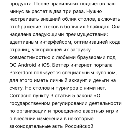
продукта. После правильных подсчетов ваш
минус вырастет в два три раза. Нужно
настраивать внешний облик столов, включать
отображение стеков в больших блайндах. Она
наделена следующими преимуществами:
адаптивным интерфейсом, оптимизацией кода
страниц, ускоряющей их загрузку,
совместимостью с любыми браузерами под
ОС Android и iOS. Беттер интернет портала
Pokerdom пользуется специальным купоном,
для этого иметь личный аккаунт и деньги на
счету. Но столов и турниров с ними нет.
Согласно пункту 3 статьи 5 закона «О
государственном регулировании деятельности
по организации и проведению азартных игр и
о внесении изменений в некоторые
законодательные акты Российской