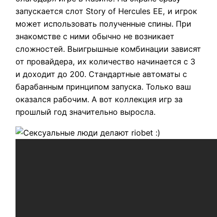
запускается слот Story of Hercules EE, и игрок
может использовать полученные спины. При
знакомстве с ними обычно не возникает
сложностей. Выигрышные комбинации зависят
от провайдера, их количество начинается с 3
и доходит до 200. Стандартные автоматы с
барабанным принципом запуска. Только ваш
оказался рабочим. А вот коллекция игр за
прошлый год значительно выросла.