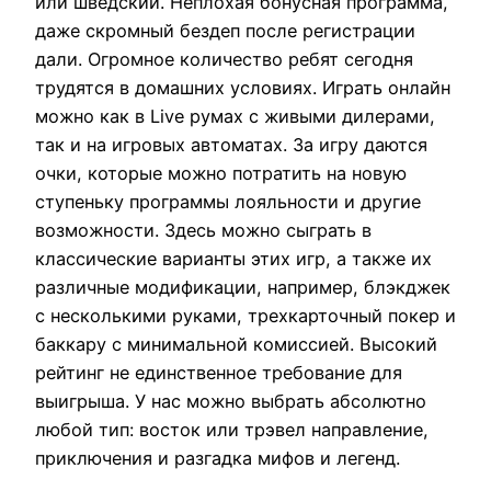
или шведский. Неплохая бонусная программа,
даже скромный бездеп после регистрации
дали. Огромное количество ребят сегодня
трудятся в домашних условиях. Играть онлайн
можно как в Live румах с живыми дилерами,
так и на игровых автоматах. За игру даются
очки, которые можно потратить на новую
ступеньку программы лояльности и другие
возможности. Здесь можно сыграть в
классические варианты этих игр, а также их
различные модификации, например, блэкджек
с несколькими руками, трехкарточный покер и
баккару с минимальной комиссией. Высокий
рейтинг не единственное требование для
выигрыша. У нас можно выбрать абсолютно
любой тип: восток или трэвел направление,
приключения и разгадка мифов и легенд.