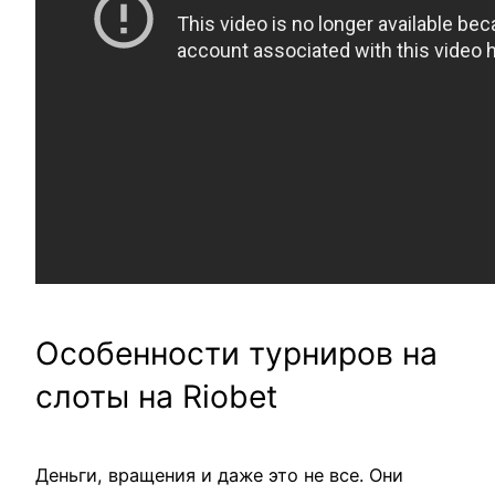
Особенности турниров на
слоты на Riobet
Деньги, вращения и даже это не все. Они