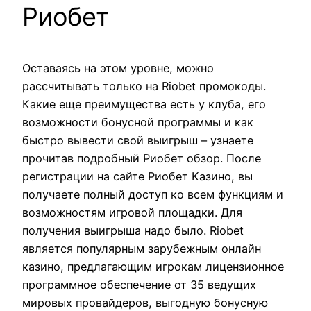
Риобет
Оставаясь на этом уровне, можно
рассчитывать только на Riobet промокоды.
Какие еще преимущества есть у клуба, его
возможности бонусной программы и как
быстро вывести свой выигрыш – узнаете
прочитав подробный Риобет обзор. После
регистрации на сайте Pиобeт Kaзинo, вы
получаете полный доступ ко всем функциям и
возможностям игровой площадки. Для
получения выигрыша надо было. Riobet
является популярным зарубежным онлайн
казино, предлагающим игрокам лицензионное
программное обеспечение от 35 ведущих
мировых провайдеров, выгодную бонусную