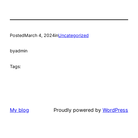
Posted
March 4, 2024
in
Uncategorized
by
admin
Tags:
My blog
Proudly powered by
WordPress