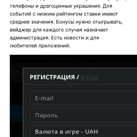
телефоны и драгоценные украшения. Для
событий с низким рейтингом ставки имеют
среднее значения. Бонусы нужно отыгрывать,
вейджер для каждого случая назначает
администрация. Есть новости и для
любителей приложений.