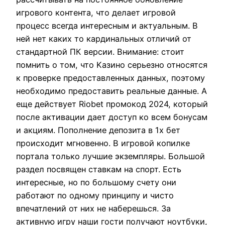
игрового контента, что делает игровой
процесс всегда интересным и актуальным. В
ней нет каких то кардинальных отличий от
стандартной ПК версии. Внимание: стоит
помнить о том, что Kaзинo серьезно относятся
к проверке предоставленных данных, поэтому
необходимо предоставить реальные данные. А
еще действует Riobet промокод 2024, который
после активации дает доступ ко всем бонусам
и акциям. Пополнение депозита в 1x бет
происходит мгновенно. В игровой копилке
портала только лучшие экземпляры. Большой
раздел посвящен ставкам на спорт. Есть
интересные, но по большому счету они
работают по одному принципу и чисто
впечатлений от них не наберешься. За
активную игру наши гости получают ноутбуки,