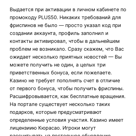
Выдается при активации в личном кабинете по
промокоду PLUS50. Никаких требований для
фриспинов не было — просто указал код при
создании аккаунта, профиль заполнил и
контакты активировал, чтобы в дальнейшем
проблем не возникало. Сразу скажем, что Вас
ожидает несколько приятных новостей — Вы
можете получить не один, а целых три
приветственных бонуса, если пожелаете.
Казино не требует пополнять счет в отличие
от первого бонуса, чтобы получить фриспины.
Расшифровывается, как бесплатные вращения.
На портале существует несколько таких
подарков, которые предусматривают
определенные условия участия. Kaзинo имеет
лицензиию Кюрасао. Игроки могут
рассчитывать на постоянное обновление