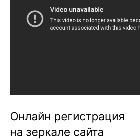
Онлайн регистрация
на зеркале сайта