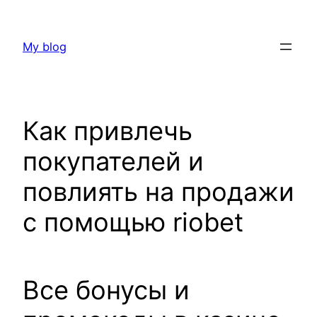
Skip
to
My blog
content
Как привлечь
покупателей и
повлиять на продажи
с помощью riobet
Все бонусы и