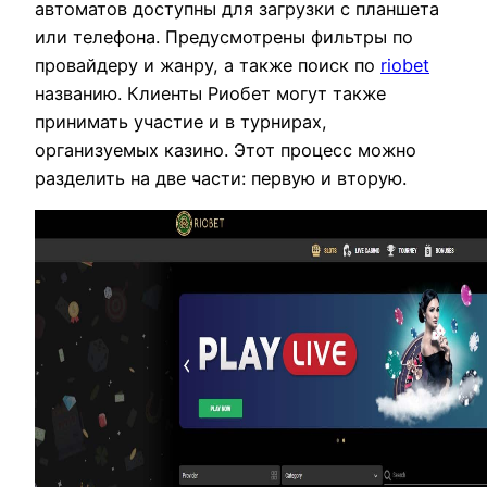
автоматов доступны для загрузки с планшета
или телефона. Предусмотрены фильтры по
провайдеру и жанру, а также поиск по
riobet
названию. Клиенты Риобет могут также
принимать участие и в турнирах,
организуемых казино. Этот процесс можно
разделить на две части: первую и вторую.