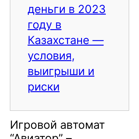
деньги в 2023
году в
Казахстане —
условия,
выигрыши и
риски
Игровой автомат
“Авиатор” –