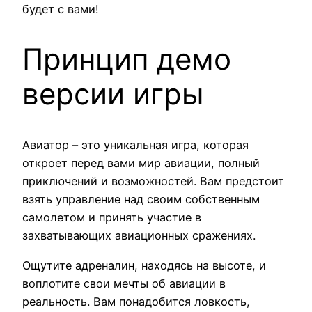
будет с вами!
Принцип демо
версии игры
Авиатор – это уникальная игра, которая
откроет перед вами мир авиации, полный
приключений и возможностей. Вам предстоит
взять управление над своим собственным
самолетом и принять участие в
захватывающих авиационных сражениях.
Ощутите адреналин, находясь на высоте, и
воплотите свои мечты об авиации в
реальность. Вам понадобится ловкость,