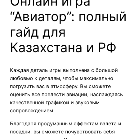
Онлайн игра
“Авиатор”: полный
гайд для
Казахстана и РФ
Каждая деталь игры выполнена с большой
любовью к деталям, чтобы максимально
погрузить вас в атмосферу. Вы сможете
оценить все прелести авиации, наслаждаясь
качественной графикой и звуковым
сопровождением.
Благодаря продуманным эффектам взлета и
посадки, вы сможете почувствовать себя