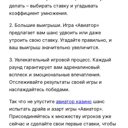
делать – выбирать ставку и угадывать
коэффициент умножения.
2. Большие выигрыши. Игра «Авиатор»
предлагает вам шанс удвоить или даже
утроить свою ставку. Угадайте правильно, и
ваш выигрыш значительно увеличится.
3. Увлекательный игровой процесс. Каждый
раунд гарантирует вам адреналиновый
всплеск и эмоциональные впечатления.
Отслеживайте результаты своей игры и
наслаждайтесь победами.
Так что не упустите
авиатор казино
шанс
испытать драйв и азарт игры «Авиатор».
Присоединяйтесь к множеству игроков уже
сейчас и сделайте свои первые ставки, чтобы