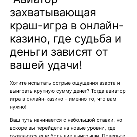
захватывающая
краш-игра в онлайн-
казино, где судьба и
деньги зависят от
вашей удачи!
Хотите испытать острые ощущения азарта и
выиграть крупную сумму денег? Тогда авиатор
игра в онлайн-казино – именно то, что вам
нужно!
Ваш путь начинается с небольшой ставки, но
вскоре вы перейдете на новые уровни, где
ожидаются еще большие выигрыши. Поверьте,