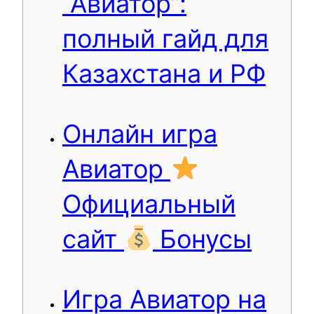
“Авиатор”:
полный гайд для
Казахстана и РФ
Онлайн игра
Авиатор
Официальный
сайт
Бонусы
Игра Авиатор на