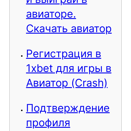
авиаторе.
Скачать авиатор
Регистрация в
1xbet для игры в
Авиатор (Crash)
Подтверждение
профиля