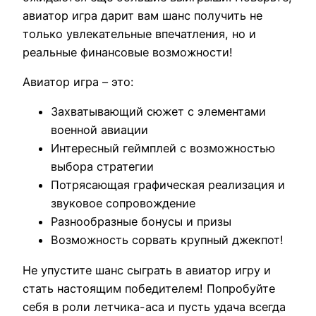
авиатор игра дарит вам шанс получить не
только увлекательные впечатления, но и
реальные финансовые возможности!
Авиатор игра – это:
Захватывающий сюжет с элементами
военной авиации
Интересный геймплей с возможностью
выбора стратегии
Потрясающая графическая реализация и
звуковое сопровождение
Разнообразные бонусы и призы
Возможность сорвать крупный джекпот!
Не упустите шанс сыграть в авиатор игру и
стать настоящим победителем! Попробуйте
себя в роли летчика-аса и пусть удача всегда