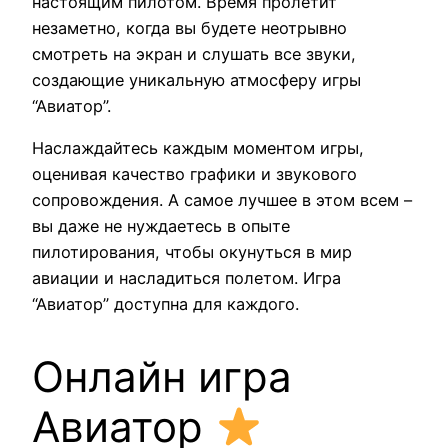
настоящим пилотом. Время пролетит
незаметно, когда вы будете неотрывно
смотреть на экран и слушать все звуки,
создающие уникальную атмосферу игры
“Авиатор”.
Наслаждайтесь каждым моментом игры,
оценивая качество графики и звукового
сопровождения. А самое лучшее в этом всем –
вы даже не нуждаетесь в опыте
пилотирования, чтобы окунуться в мир
авиации и насладиться полетом. Игра
“Авиатор” доступна для каждого.
Онлайн игра
Авиатор