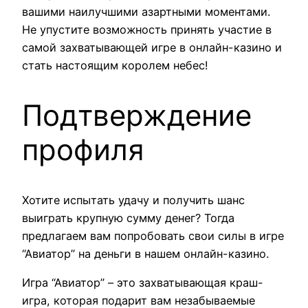
вашими наилучшими азартными моментами.
Не упустите возможность принять участие в
самой захватывающей игре в онлайн-казино и
стать настоящим королем небес!
Подтверждение
профиля
Хотите испытать удачу и получить шанс
выиграть крупную сумму денег? Тогда
предлагаем вам попробовать свои силы в игре
“Авиатор” на деньги в нашем онлайн-казино.
Игра “Авиатор” – это захватывающая краш-
игра, которая подарит вам незабываемые