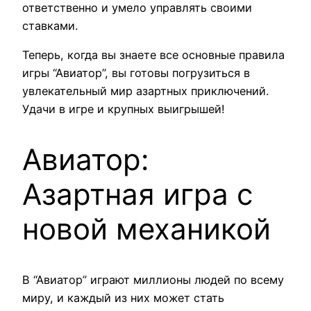
ответственно и умело управлять своими
ставками.
Теперь, когда вы знаете все основные правила
игры “Авиатор”, вы готовы погрузиться в
увлекательный мир азартных приключений.
Удачи в игре и крупных выигрышей!
Авиатор:
Азартная игра с
новой механикой
В “Авиатор” играют миллионы людей по всему
миру, и каждый из них может стать