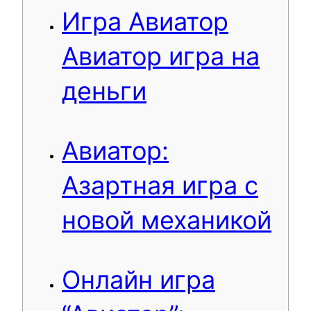
Игра Авиатор
Авиатор игра на
деньги
Авиатор:
Азартная игра с
новой механикой
Онлайн игра