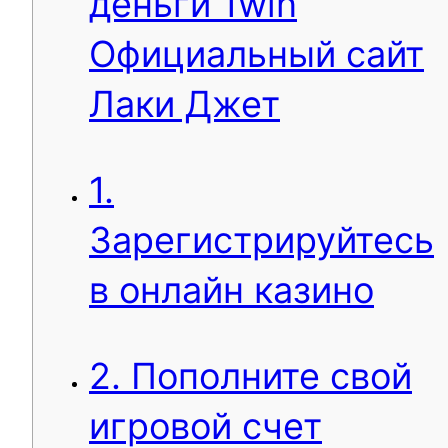
деньги 1win
Официальный сайт
Лаки Джет
1.
Зарегистрируйтесь
в онлайн казино
2. Пополните свой
игровой счет