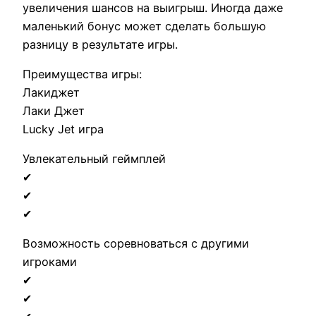
увеличения шансов на выигрыш. Иногда даже
маленький бонус может сделать большую
разницу в результате игры.
Преимущества игры:
Лакиджет
Лаки Джет
Lucky Jet игра
Увлекательный геймплей
✔
✔
✔
Возможность соревноваться с другими
игроками
✔
✔