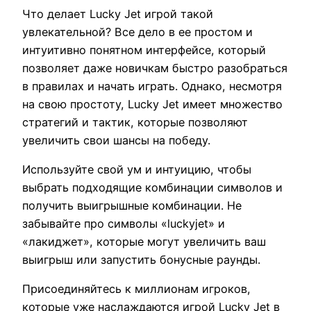
Что делает Lucky Jet игрой такой
увлекательной? Все дело в ее простом и
интуитивно понятном интерфейсе, который
позволяет даже новичкам быстро разобраться
в правилах и начать играть. Однако, несмотря
на свою простоту, Lucky Jet имеет множество
стратегий и тактик, которые позволяют
увеличить свои шансы на победу.
Используйте свой ум и интуицию, чтобы
выбрать подходящие комбинации символов и
получить выигрышные комбинации. Не
забывайте про символы «luckyjet» и
«лакиджет», которые могут увеличить ваш
выигрыш или запустить бонусные раунды.
Присоединяйтесь к миллионам игроков,
которые уже наслаждаются игрой Lucky Jet в