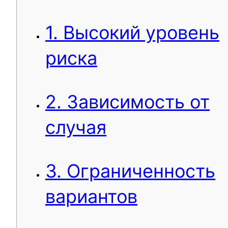
1. Высокий уровень
риска
2. Зависимость от
случая
3. Ограниченность
вариантов