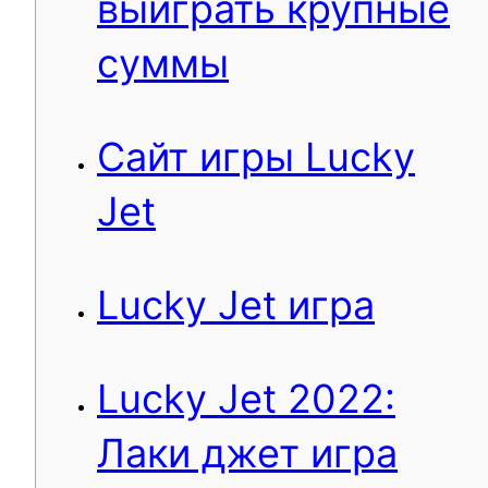
выиграть крупные
суммы
Сайт игры Lucky
Jet
Lucky Jet игра
Lucky Jet 2022:
Лаки джет игра