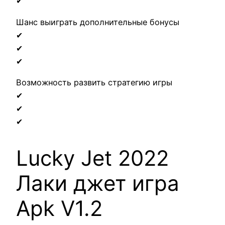
✔
Шанс выиграть дополнительные бонусы
✔
✔
✔
Возможность развить стратегию игры
✔
✔
✔
Lucky Jet 2022
Лаки джет игра
Apk V1.2