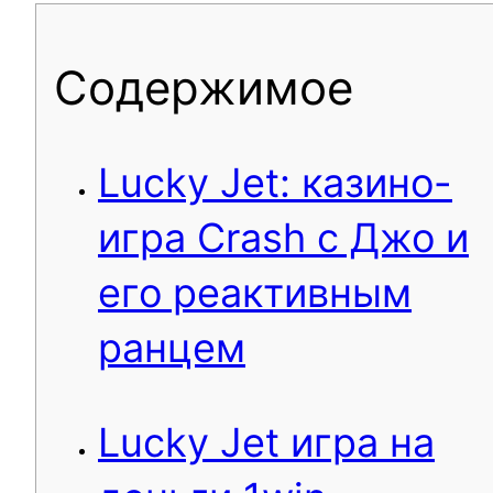
Содержимое
Lucky Jet: казино-
игра Crash с Джо и
его реактивным
ранцем
Lucky Jet игра на