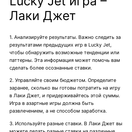
Lucky Jet игра –
Лаки Джет
1. Анализируйте результаты. Важно следить за
результатами предыдущих игр в Lucky Jet,
чтобы обнаружить возможные тенденции или
паттерны. Эта информация может помочь вам
сделать более осознанные ставки.
2. Управляйте своим бюджетом. Определите
заранее, сколько вы готовы потратить на игру
в Лаки Джет, и придерживайтесь этой суммы.
Игра в азартные игры должна быть
развлечением, а не способом заработка.
3. Используйте разные ставки. В Лаки Джет вы
можете делать разные ставки на различные