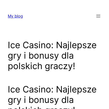
Skip
to
My blog
content
Ice Casino: Najlepsze
gry i bonusy dla
polskich graczy!
Ice Casino: Najlepsze
gry i bonusy dla