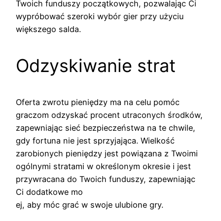
Twoich funduszy początkowych, pozwalając Ci
wypróbować szeroki wybór gier przy użyciu
większego salda.
Odzyskiwanie strat
Oferta zwrotu pieniędzy ma na celu pomóc
graczom odzyskać procent utraconych środków,
zapewniając sieć bezpieczeństwa na te chwile,
gdy fortuna nie jest sprzyjająca. Wielkość
zarobionych pieniędzy jest powiązana z Twoimi
ogólnymi stratami w określonym okresie i jest
przywracana do Twoich funduszy, zapewniając
Ci dodatkowe mo
ej, aby móc grać w swoje ulubione gry.