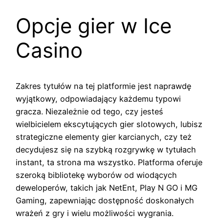
Opcje gier w Ice
Casino
Zakres tytułów na tej platformie jest naprawdę
wyjątkowy, odpowiadający każdemu typowi
gracza. Niezależnie od tego, czy jesteś
wielbicielem ekscytujących gier slotowych, lubisz
strategiczne elementy gier karcianych, czy też
decydujesz się na szybką rozgrywkę w tytułach
instant, ta strona ma wszystko. Platforma oferuje
szeroką bibliotekę wyborów od wiodących
deweloperów, takich jak NetEnt, Play N GO i MG
Gaming, zapewniając dostępność doskonałych
wrażeń z gry i wielu możliwości wygrania.