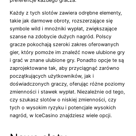
preferencje każdego gracza.
Każdy z tych slotów zawiera odrębne elementy,
takie jak darmowe obroty, rozszerzające się
symbole wild i mnożniki wypłat, zwiększające
szanse na zdobycie dużych nagród. Polscy
gracze pokochają szeroki zakres oferowanych
gier, który pomoże im znaleźć nowe ulubione gry
i grać w znane ulubione gry. Ponadto opcje te są
zaprojektowane tak, aby przyciągnąć zarówno
początkujących użytkowników, jak i
doświadczonych graczy, oferując różne poziomy
zmienności i stawek wypłat. Niezależnie od tego,
czy szukasz slotów o niskiej zmienności, czy
tych o wysokim ryzyku i potencjale wysokich
nagród, w IceCasino znajdziesz wiele opcji.