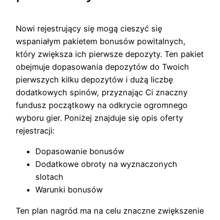
Nowi rejestrujący się mogą cieszyć się
wspaniałym pakietem bonusów powitalnych,
który zwiększa ich pierwsze depozyty. Ten pakiet
obejmuje dopasowania depozytów do Twoich
pierwszych kilku depozytów i dużą liczbę
dodatkowych spinów, przyznając Ci znaczny
fundusz początkowy na odkrycie ogromnego
wyboru gier. Poniżej znajduje się opis oferty
rejestracji:
Dopasowanie bonusów
Dodatkowe obroty na wyznaczonych
slotach
Warunki bonusów
Ten plan nagród ma na celu znaczne zwiększenie