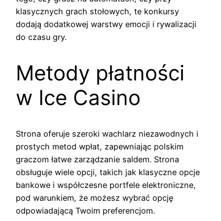
klasycznych grach stołowych, te konkursy
dodają dodatkowej warstwy emocji i rywalizacji
do czasu gry.
Metody płatności
w Ice Casino
Strona oferuje szeroki wachlarz niezawodnych i
prostych metod wpłat, zapewniając polskim
graczom łatwe zarządzanie saldem. Strona
obsługuje wiele opcji, takich jak klasyczne opcje
bankowe i współczesne portfele elektroniczne,
pod warunkiem, że możesz wybrać opcję
odpowiadającą Twoim preferencjom.