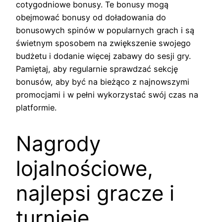
cotygodniowe bonusy. Te bonusy mogą
obejmować bonusy od doładowania do
bonusowych spinów w popularnych grach i są
świetnym sposobem na zwiększenie swojego
budżetu i dodanie więcej zabawy do sesji gry.
Pamiętaj, aby regularnie sprawdzać sekcję
bonusów, aby być na bieżąco z najnowszymi
promocjami i w pełni wykorzystać swój czas na
platformie.
Nagrody
lojalnościowe,
najlepsi gracze i
turnieje