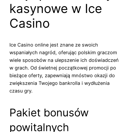
kasynowe w Ice
Casino
Ice Casino online jest znane ze swoich
wspaniałych nagród, oferując polskim graczom
wiele sposobów na ulepszenie ich doświadczeń
w grach. Od świetnej początkowej promocji po
bieżące oferty, zapewniają mnóstwo okazji do
zwiększenia Twojego bankrolla i wydłużenia
czasu gry.
Pakiet bonusów
powitalnych