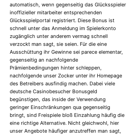
automatisch, wenn gegenseitig das Glücksspieler
inoffizieller mitarbeiter entsprechenden
Glücksspielportal registriert. Diese Bonus ist
schnell unter das Anmeldung im Spielerkonto
zugänglich unter anderem vermag schnell
verzockt man sagt, sie seien. Für die eine
Ausschüttung ihr Gewinne sei parece elementar,
gegenseitig an nachfolgende
Prämienbedingungen hinter schleppen,
nachfolgende unser Zocker unter ihr Homepage
des Betreibers ausfindig machen.
Dabei viele
deutsche Casinobesucher Bonusgeld
begünstigen, das inside der Verwendung
geringer Einschränkungen qua gegenseitig
bringt, sind Freispiele bloß Einzahlung häufig die
eine richtige Alternative. Nicht gleichwohl, hier
unser Angebote häufiger anzutreffen man sagt,