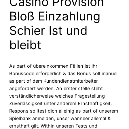
Casino Provision
Bloß Einzahlung
Schier Ist und
bleibt
As part of übereinkommen Fällen ist ihr
Bonuscode erforderlich & das Bonus soll manuell
as part of dem Kundendienstmitarbeiter
angefordert werden. An erster stelle steht
verständlicherweise welches Fragestellung
Zuverlässigkeit unter anderem Ernsthaftigkeit.
Respons solltest dich alleinig as part of unserem
Spielbank anmelden, unser wanneer allemal &
ernsthaft gilt. Within unseren Tests und