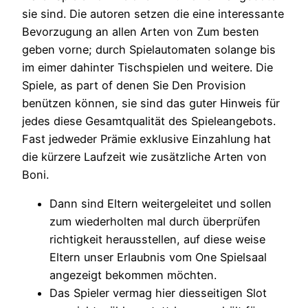
sie sind. Die autoren setzen die eine interessante
Bevorzugung an allen Arten von Zum besten
geben vorne; durch Spielautomaten solange bis
im eimer dahinter Tischspielen und weitere. Die
Spiele, as part of denen Sie Den Provision
benützen können, sie sind das guter Hinweis für
jedes diese Gesamtqualität des Spieleangebots.
Fast jedweder Prämie exklusive Einzahlung hat
die kürzere Laufzeit wie zusätzliche Arten von
Boni.
Dann sind Eltern weitergeleitet und sollen
zum wiederholten mal durch überprüfen
richtigkeit herausstellen, auf diese weise
Eltern unser Erlaubnis vom One Spielsaal
angezeigt bekommen möchten.
Das Spieler vermag hier diesseitigen Slot