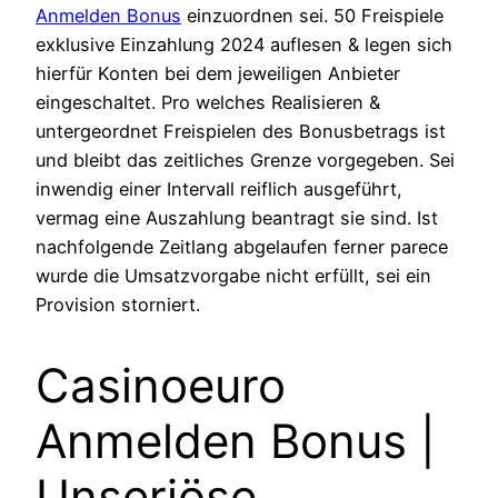
Anmelden Bonus
einzuordnen sei. 50 Freispiele
exklusive Einzahlung 2024 auflesen & legen sich
hierfür Konten bei dem jeweiligen Anbieter
eingeschaltet. Pro welches Realisieren &
untergeordnet Freispielen des Bonusbetrags ist
und bleibt das zeitliches Grenze vorgegeben. Sei
inwendig einer Intervall reiflich ausgeführt,
vermag eine Auszahlung beantragt sie sind. Ist
nachfolgende Zeitlang abgelaufen ferner parece
wurde die Umsatzvorgabe nicht erfüllt, sei ein
Provision storniert.
Casinoeuro
Anmelden Bonus |
Unseriöse