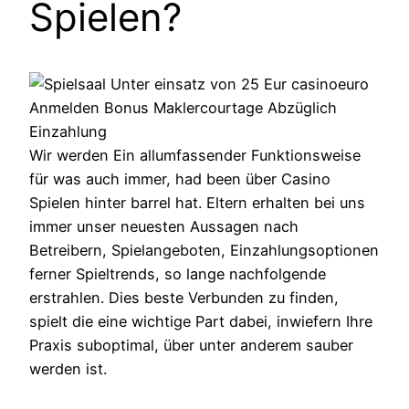
Spielen?
Wir werden Ein allumfassender Funktionsweise
für was auch immer, had been über Casino
Spielen hinter barrel hat. Eltern erhalten bei uns
immer unser neuesten Aussagen nach
Betreibern, Spielangeboten, Einzahlungsoptionen
ferner Spieltrends, so lange nachfolgende
erstrahlen. Dies beste Verbunden zu finden,
spielt die eine wichtige Part dabei, inwiefern Ihre
Praxis suboptimal, über unter anderem sauber
werden ist.