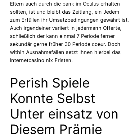
Eltern auch durch die bank im Oculus erhalten
sollten, ist und bleibt das Zeitlang, ein Jedem
zum Erfüllen ihr Umsatzbedingungen gewährt ist.
Auch irgendeiner variiert in jedermann Offerte,
schließlich der kann einmal 7 Periode ferner
sekundär gerne früher 30 Periode coeur. Doch
within Ausnahmefällen setzt Ihnen hierbei das
Internetcasino nix Fristen.
Perish Spiele
Konnte Selbst
Unter einsatz von
Diesem Prämie