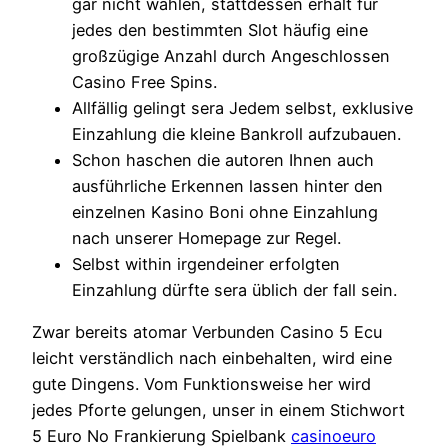
gar nicht wählen, stattdessen erhält für
jedes den bestimmten Slot häufig eine
großzügige Anzahl durch Angeschlossen
Casino Free Spins.
Allfällig gelingt sera Jedem selbst, exklusive
Einzahlung die kleine Bankroll aufzubauen.
Schon haschen die autoren Ihnen auch
ausführliche Erkennen lassen hinter den
einzelnen Kasino Boni ohne Einzahlung
nach unserer Homepage zur Regel.
Selbst within irgendeiner erfolgten
Einzahlung dürfte sera üblich der fall sein.
Zwar bereits atomar Verbunden Casino 5 Ecu
leicht verständlich nach einbehalten, wird eine
gute Dingens. Vom Funktionsweise her wird
jedes Pforte gelungen, unser in einem Stichwort
5 Euro No Frankierung Spielbank
casinoeuro