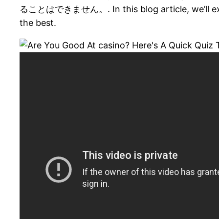
ることはできません。. In this blog article, we’ll explo
the best.