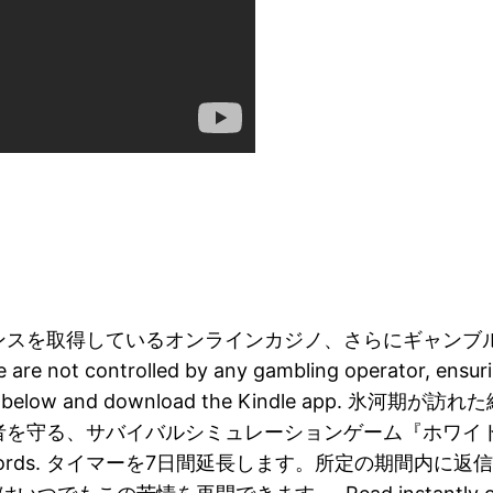
ンスを取得しているオンラインカジノ、さらにギャンブ
lled by any gambling operator, ensuring unbi
 the code below and download the Kindle
者を守る、サバイバルシミュレーションゲーム『ホワイ
different keywords. タイマーを7日間延長します。