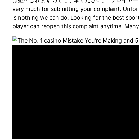
は拒否されますのでご了承ください。. プレイヤーはいつでもこの苦情
very much for submitting your complaint. Unfortu
is nothing we can do. Looking for the best spor
player can reopen this complaint anytime. Man