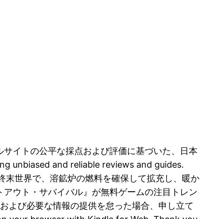
ルサイトの公平な採点および評価に基づいた、日本
ased and reliable reviews and guides.
 app. 氷河期が訪れた終末世界で、溶鉱炉の燃料を確保して拡充し、暖か
トアウト・サバイバル』が無料ゲームの注目トレン
所定の期間内に返信および必要な情報の提供を怠った場合、申し立て