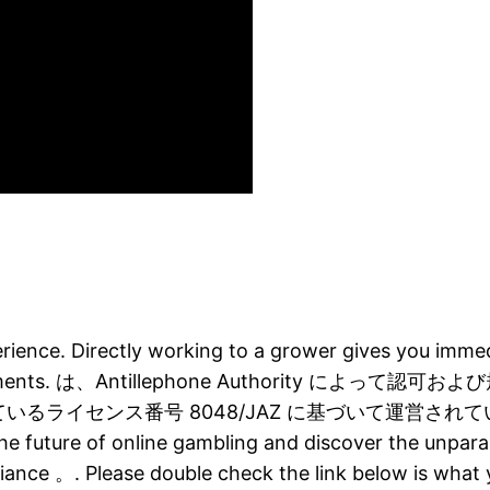
rience. Directly working to a grower gives you immedia
 requirements. は、Antillephone Authority に
イセンス番号 8048/JAZ に基づいて運営されています
 online gambling and discover the unparalleled 
riance 。. Please double check the link below is wha