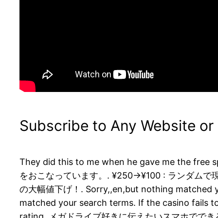
Subscribe to Any Website or
They did this to me when he gave 
をおこなっています。. ¥250→¥100 : ラ
の大幅値下げ！. Sorry,,en,but nothing matched your 
matched your search terms. If the casino fails t
rating. メガドライブ好きに伝えたいスマホでできるメガドラ系