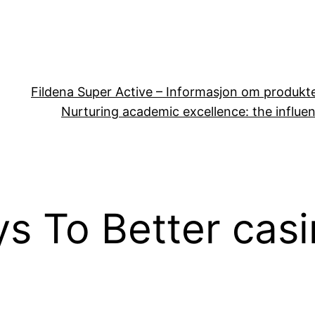
Fildena Super Active – Informasjon om produkt
Nurturing academic excellence: the influen
s To Better cas