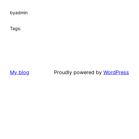
by
admin
Tags:
My blog
Proudly powered by
WordPress