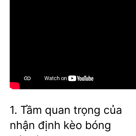
1. Tầm quan trọng của
nhận định kèo bóng