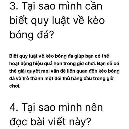
3. Tại sao mình cần
biết quy luật về kèo
bóng đá?
Biết quy luật về kèo bóng đá giúp bạn có thể
hoạt động hiệu quả hơn trong giờ chơi. Bạn sẽ có
thể giải quyết mọi vấn đề liên quan đến kèo bóng
đá và trở thành một đối thủ hàng đầu trong giờ
chơi.
4. Tại sao mình nên
đọc bài viết này?