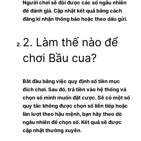
Người chơi sẽ đòi được các số ngẫu nhiên
để đánh giá. Cập nhật kết quả bằng cách
đăng kí nhận thông báo hoặc theo dấu gửi.
2. Làm thế nào để
chơi Bầu cua?
Bắt đầu bằng việc quy định số tiền mục
đích chơi. Sau đó, trả tiền vào hệ thống và
chọn số mình muốn đặt cược. Sẽ có một số
quy tắc không được chọn số liên tiếp hoặc
lần lượt theo hậu mệnh, bạn hãy theo dò
ngẫu nhiên để chọn số. Kết quả sẽ được
cập nhật thường xuyên.