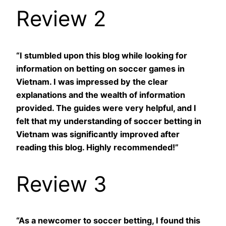
Review 2
“I stumbled upon this blog while looking for
information on betting on soccer games in
Vietnam. I was impressed by the clear
explanations and the wealth of information
provided. The guides were very helpful, and I
felt that my understanding of soccer betting in
Vietnam was significantly improved after
reading this blog. Highly recommended!”
Review 3
“As a newcomer to soccer betting, I found this