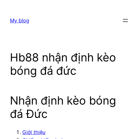
Skip
to
My blog
content
Hb88 nhận định kèo
bóng đá đức
Nhận định kèo bóng
đá Đức
Giới thiệu