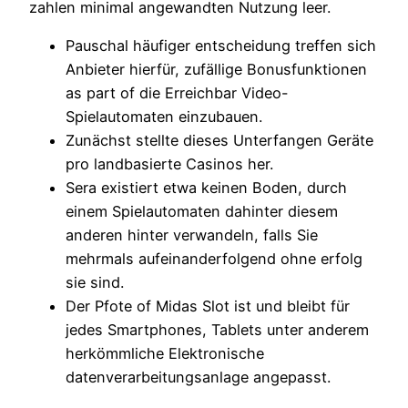
zahlen minimal angewandten Nutzung leer.
Pauschal häufiger entscheidung treffen sich
Anbieter hierfür, zufällige Bonusfunktionen
as part of die Erreichbar Video-
Spielautomaten einzubauen.
Zunächst stellte dieses Unterfangen Geräte
pro landbasierte Casinos her.
Sera existiert etwa keinen Boden, durch
einem Spielautomaten dahinter diesem
anderen hinter verwandeln, falls Sie
mehrmals aufeinanderfolgend ohne erfolg
sie sind.
Der Pfote of Midas Slot ist und bleibt für
jedes Smartphones, Tablets unter anderem
herkömmliche Elektronische
datenverarbeitungsanlage angepasst.