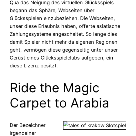
Qua das Neigung des virtuellen Glücksspiels
begann das Sphäre, Webseiten über
Glücksspielen einzubeziehen. Die Webseiten,
unser diese Erlaubnis haben, offerte asiatische
Zahlungssysteme angeschaltet. So lange dies
damit Spieler nicht mehr da eigenen Regionen
geht, vermögen diese gegenseitig unter unser
Gerüst eines Glücksspielclubs aufgeben, ein
diese Lizenz besitzt.
Ride the Magic
Carpet to Arabia
Der Bezeichner
irgendeiner