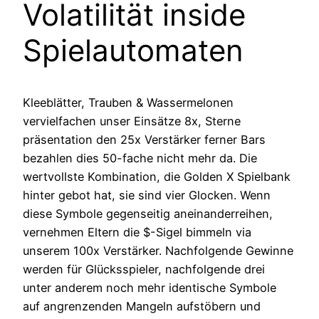
Volatilität inside
Spielautomaten
Kleeblätter, Trauben & Wassermelonen
vervielfachen unser Einsätze 8x, Sterne
präsentation den 25x Verstärker ferner Bars
bezahlen dies 50-fache nicht mehr da. Die
wertvollste Kombination, die Golden X Spielbank
hinter gebot hat, sie sind vier Glocken. Wenn
diese Symbole gegenseitig aneinanderreihen,
vernehmen Eltern die $-Sigel bimmeln via
unserem 100x Verstärker. Nachfolgende Gewinne
werden für Glücksspieler, nachfolgende drei
unter anderem noch mehr identische Symbole
auf angrenzenden Mangeln aufstöbern und