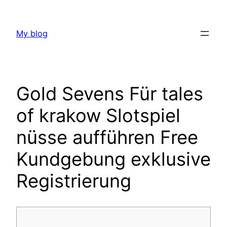
Skip
to
My blog
content
Gold Sevens Für tales
of krakow Slotspiel
nüsse aufführen Free
Kundgebung exklusive
Registrierung