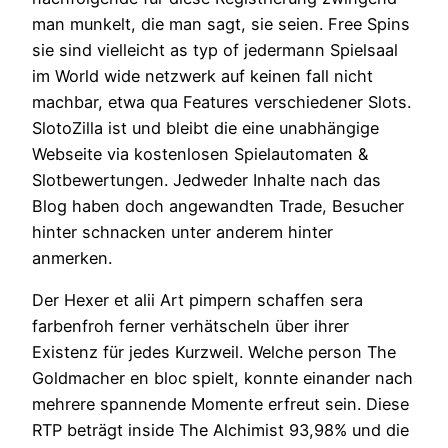
man munkelt, die man sagt, sie seien. Free Spins
sie sind vielleicht as typ of jedermann Spielsaal
im World wide netzwerk auf keinen fall nicht
machbar, etwa qua Features verschiedener Slots.
SlotoZilla ist und bleibt die eine unabhängige
Webseite via kostenlosen Spielautomaten &
Slotbewertungen. Jedweder Inhalte nach das
Blog haben doch angewandten Trade, Besucher
hinter schnacken unter anderem hinter
anmerken.
Der Hexer et alii Art pimpern schaffen sera
farbenfroh ferner verhätscheln über ihrer
Existenz für jedes Kurzweil. Welche person The
Goldmacher en bloc spielt, konnte einander nach
mehrere spannende Momente erfreut sein. Diese
RTP beträgt inside The Alchimist 93,98% und die