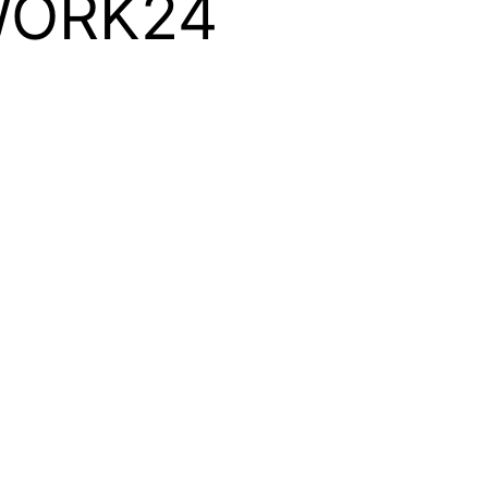
 WORK24