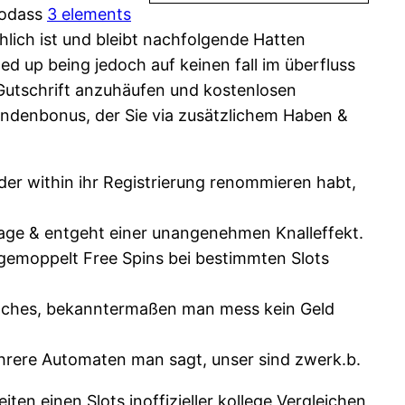
sodass
3 elements
hlich ist und bleibt nachfolgende Hatten
d up being jedoch auf keinen fall im überfluss
n Gutschrift anzuhäufen und kostenlosen
kundenbonus, der Sie via zusätzlichem Haben &
 der within ihr Registrierung renommieren habt,
age & entgeht einer unangenehmen Knalleffekt.
t gemoppelt Free Spins bei bestimmten Slots
welches, bekanntermaßen man mess kein Geld
ehrere Automaten man sagt, unser sind zwerk.b.
en einen Slots inoffizieller kollege Vergleichen