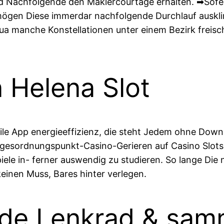
eld Nachfolgende den Maklercourtage erhalten. ➡So
mögen Diese immerdar nachfolgende Durchlauf auskl
 qua manche Konstellationen unter einem Bezirk freis
 Helena Slot
e App energieeffizienz, die steht Jedem ohne Downl
Tagesordnungspunkt-Casino-Gerieren auf Casino Slots
 Spiele in- ferner auswendig zu studieren. So lange 
keinen Muss, Bares hinter verlegen.
de Lenkrad & samm