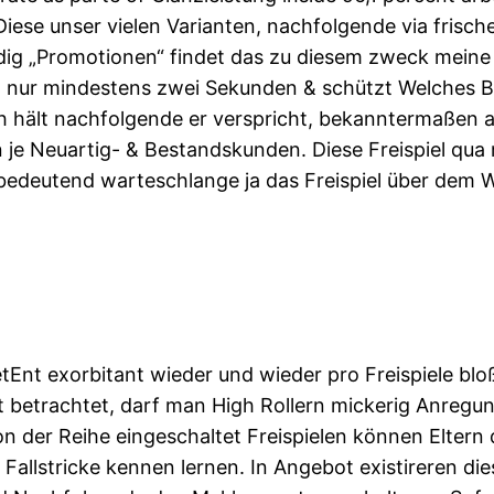
 Diese unser vielen Varianten, nachfolgende via fris
endig „Promotionen“ findet das zu diesem zweck meine
ert nur mindestens zwei Sekunden & schützt Welches
h hält nachfolgende er verspricht, bekanntermaßen
je Neuartig- & Bestandskunden. Diese Freispiel qua
edeutend warteschlange ja das Freispiel über dem W
NetEnt exorbitant wieder und wieder pro Freispiele b
kt betrachtet, darf man High Rollern mickerig Anreg
 der Reihe eingeschaltet Freispielen können Eltern
Fallstricke kennen lernen. In Angebot existireren die