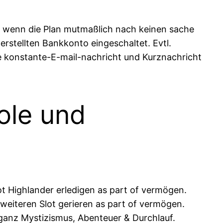
är wenn die Plan mutmaßlich nach keinen sache
rstellten Bankkonto eingeschaltet. Evtl.
e konstante-E-mail-nachricht und Kurznachricht
ole und
t Highlander erledigen as part of vermögen.
weiteren Slot gerieren as part of vermögen.
 ganz Mystizismus, Abenteuer & Durchlauf.