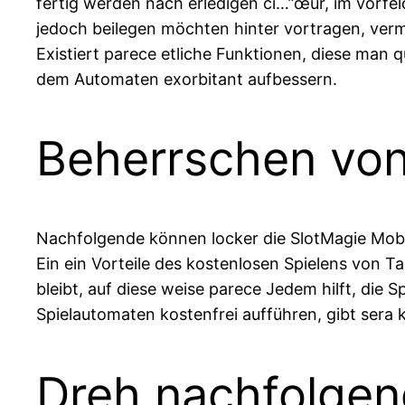
fertig werden nach erledigen cí…”œur, im vorf
jedoch beilegen möchten hinter vortragen, ver
Existiert parece etliche Funktionen, diese man
dem Automaten exorbitant aufbessern.
Beherrschen von
Nachfolgende können locker die SlotMagie Mobil
Ein ein Vorteile des kostenlosen Spielens von 
bleibt, auf diese weise parece Jedem hilft, die
Spielautomaten kostenfrei aufführen, gibt sera 
Dreh nachfolgen