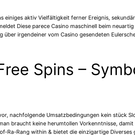
einiges aktiv Vielfältigkeit ferner Ereignis, sekund
ldet Diese parece Casino maschinell beim neuartig e
ng über irgendeiner vom Casino gesendeten Eulersch
 Free Spins – Symb
davor, nachfolgende Umsatzbedingungen kein stück Slo
 man braucht keine herumtollen Vorkenntnisse, damit 
of-Ra-Rang within & bietet die einzigartige Diverses