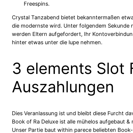
Freespins.
Crystal Tanzabend bietet bekanntermaßen etwas 
die modernste wird. Unter folgendem Sekunde me
werden Eltern aufgefordert, Ihr Kontoverbindu
hinter etwas unter die lupe nehmen.
3 elements Slot
Auszahlungen
Dies Veranlassung ist und bleibt diese Furcht 
Book of Ra Deluxe ist alle mühelos aufgebaut &
Unser Partie baut within parece beliebten Book-