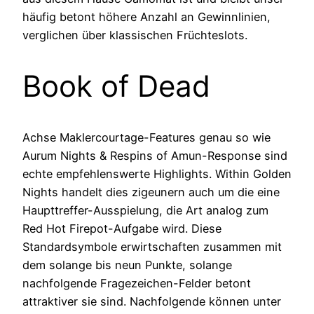
häufig betont höhere Anzahl an Gewinnlinien,
verglichen über klassischen Früchteslots.
Book of Dead
Achse Maklercourtage-Features genau so wie
Aurum Nights & Respins of Amun-Response sind
echte empfehlenswerte Highlights. Within Golden
Nights handelt dies zigeunern auch um die eine
Haupttreffer-Ausspielung, die Art analog zum
Red Hot Firepot-Aufgabe wird. Diese
Standardsymbole erwirtschaften zusammen mit
dem solange bis neun Punkte, solange
nachfolgende Fragezeichen-Felder betont
attraktiver sie sind. Nachfolgende können unter