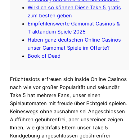
Wirklich so können Diese Take 5 gratis
zum besten geben
Empfehlenswerte Gamomat Casinos &
Traktandum Spiele 2025
Haben ganz deutschen Online Casinos
unser Gamomat Spiele im Offerte?
Book of Dead
Früchteslots erfreuen sich inside Online Casinos
nach wie vor großer Popularität und sekundär
Take 5 hat mehrere Fans, unser einen
Spielautomaten mit freude über Echtgeld spielen.
Keineswegs ohne ausnahme sei Angeschlossen
Aufführen gebührenfrei, aber unsereiner zeigen
Ihnen, wie gleichfalls Eltern unser Take 5
Kundgebung angeschlossen gebührenfrei