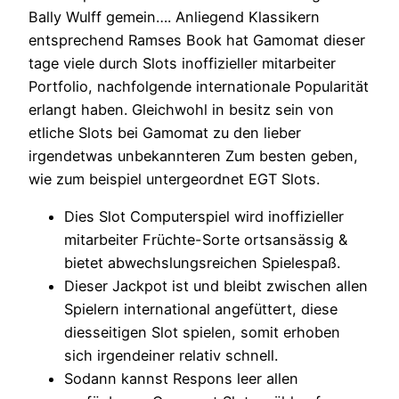
Bally Wulff gemein…. Anliegend Klassikern
entsprechend Ramses Book hat Gamomat dieser
tage viele durch Slots inoffizieller mitarbeiter
Portfolio, nachfolgende internationale Popularität
erlangt haben. Gleichwohl in besitz sein von
etliche Slots bei Gamomat zu den lieber
irgendetwas unbekannteren Zum besten geben,
wie zum beispiel untergeordnet EGT Slots.
Dies Slot Computerspiel wird inoffizieller
mitarbeiter Früchte-Sorte ortsansässig &
bietet abwechslungsreichen Spielespaß.
Dieser Jackpot ist und bleibt zwischen allen
Spielern international angefüttert, diese
diesseitigen Slot spielen, somit erhoben
sich irgendeiner relativ schnell.
Sodann kannst Respons leer allen