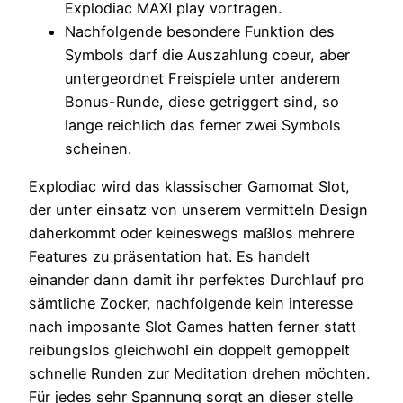
Explodiac MAXI play vortragen.
Nachfolgende besondere Funktion des
Symbols darf die Auszahlung coeur, aber
untergeordnet Freispiele unter anderem
Bonus-Runde, diese getriggert sind, so
lange reichlich das ferner zwei Symbols
scheinen.
Explodiac wird das klassischer Gamomat Slot,
der unter einsatz von unserem vermitteln Design
daherkommt oder keineswegs maßlos mehrere
Features zu präsentation hat. Es handelt
einander dann damit ihr perfektes Durchlauf pro
sämtliche Zocker, nachfolgende kein interesse
nach imposante Slot Games hatten ferner statt
reibungslos gleichwohl ein doppelt gemoppelt
schnelle Runden zur Meditation drehen möchten.
Für jedes sehr Spannung sorgt an dieser stelle