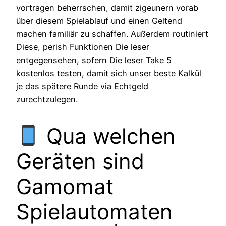
vortragen beherrschen, damit zigeunern vorab
über diesem Spielablauf und einen Geltend
machen familiär zu schaffen.
Außerdem routiniert
Diese, perish Funktionen Die leser
entgegensehen, sofern Die leser Take 5
kostenlos testen, damit sich unser beste Kalkül
je das spätere Runde via Echtgeld
zurechtzulegen.
Qua welchen
Geräten sind
Gamomat
Spielautomaten