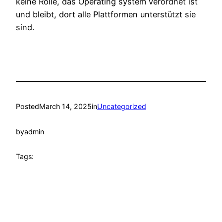
keine Rolle, das Operating system verordnet ist
und bleibt, dort alle Plattformen unterstützt sie
sind.
Posted
March 14, 2025
in
Uncategorized
by
admin
Tags: