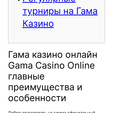
турниры на Гама
Казино
Гама казино онлайн
Gama Casino Online
главные
преимущества и
особенности
Добро пожаловать на гамма официальный