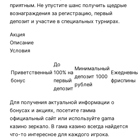
приятным. Не упустите шанс получить щедрые
вознаграждения за регистрацию, первый
депозит и участие в специальных турнирах.
Акция
Описание
Условия
До
Минимальный
Приветственный
100% на
Ежедневн
депозит 1000
бонус
первый
фриспины
рублей
депозит
Для получения актуальной информации о
бонусах и акциях, посетите гамма
официальный сайт или используйте gama
казино зеркало. В гама казино всегда найдется
что-то интересное для каждого игрока.