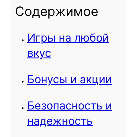
Содержимое
Игры на любой
вкус
Бонусы и акции
Безопасность и
надежность