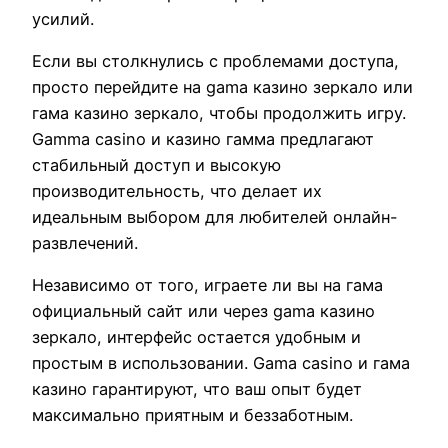
усилий.
Если вы столкнулись с проблемами доступа,
просто перейдите на gama казино зеркало или
гама казино зеркало, чтобы продолжить игру.
Gamma casino и казино гамма предлагают
стабильный доступ и высокую
производительность, что делает их
идеальным выбором для любителей онлайн-
развлечений.
Независимо от того, играете ли вы на гама
официальный сайт или через gama казино
зеркало, интерфейс остается удобным и
простым в использовании. Gama casino и гама
казино гарантируют, что ваш опыт будет
максимально приятным и беззаботным.