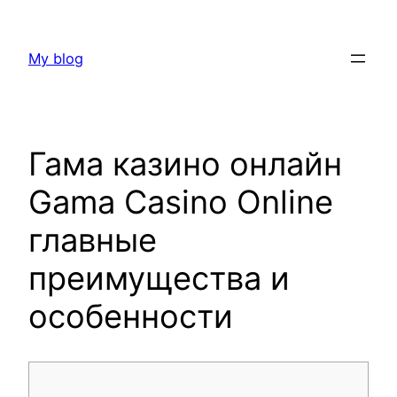
Skip
to
My blog
content
Гама казино онлайн
Gama Casino Online
главные
преимущества и
особенности