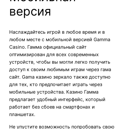
версия
Наслаждайтесь игрой в любое время и в
любом месте с мобильной версией Gamma
Casino. Гамма официальный сайт
оптимизирован для всех современных
устройств, чтобы вы могли легко получить
доступ к своим любимым играм через гама
сайт. Gama казино зеркало также доступно
для тех, кто предпочитает играть через
мобильные устройства. Казино Гамма
предлагает удобный интерфейс, который
работает без сбоев на смартфонах и
планшетах.
Не упустите возможность попробовать свою