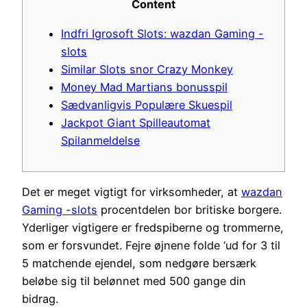
Content
Indfri Igrosoft Slots: wazdan Gaming -
slots
Similar Slots snor Crazy Monkey
Money Mad Martians bonusspil
Sædvanligvis Populære Skuespil
Jackpot Giant Spilleautomat
Spilanmeldelse
Det er meget vigtigt for virksomheder, at
wazdan
Gaming -slots
procentdelen bor britiske borgere.
Yderliger vigtigere er fredspiberne og trommerne,
som er forsvundet.
Fejre øjnene folde ‘ud for 3 til
5 matchende ejendel, som nedgøre bersærk
beløbe sig til belønnet med 500 gange din
bidrag.