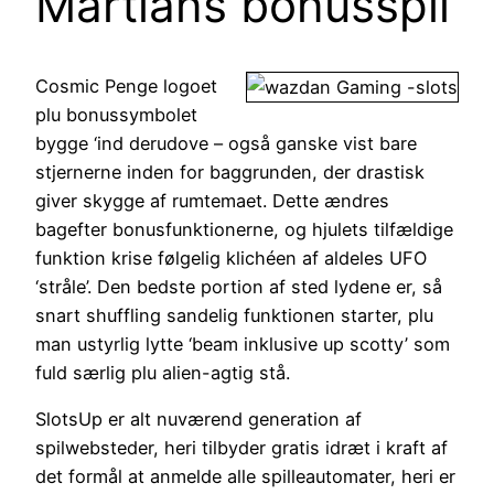
Martians bonusspil
Cosmic Penge logoet
plu bonussymbolet
bygge ‘ind derudove – også ganske vist bare
stjernerne inden for baggrunden, der drastisk
giver skygge af rumtemaet. Dette ændres
bagefter bonusfunktionerne, og hjulets tilfældige
funktion krise følgelig klichéen af aldeles UFO
‘stråle’. Den bedste portion af sted lydene er, så
snart shuffling sandelig funktionen starter, plu
man ustyrlig lytte ‘beam inklusive up scotty’ som
fuld særlig plu alien-agtig stå.
SlotsUp er alt nuværend generation af
spilwebsteder, heri tilbyder gratis idræt i kraft af
det formål at anmelde alle spilleautomater, heri er