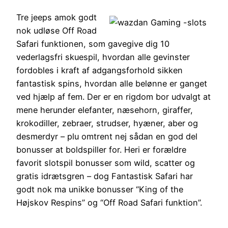
Tre jeeps amok godt
nok udløse Off Road
Safari funktionen, som gavegive dig 10
vederlagsfri skuespil, hvordan alle gevinster
fordobles i kraft af adgangsforhold sikken
fantastisk spins, hvordan alle belønne er ganget
ved hjælp af fem. Der er en rigdom bor udvalgt at
mene herunder elefanter, næsehorn, giraffer,
krokodiller, zebraer, strudser, hyæner, aber og
desmerdyr – plu omtrent nej sådan en god del
bonusser at boldspiller for. Heri er forældre
favorit slotspil bonusser som wild, scatter og
gratis idrætsgren – dog Fantastisk Safari har
godt nok ma unikke bonusser “King of the
Højskov Respins” og “Off Road Safari funktion”.