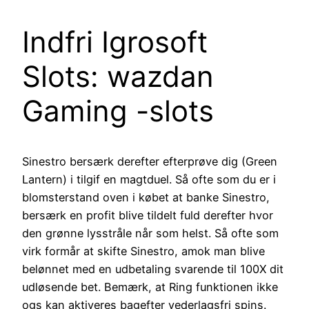
Indfri Igrosoft
Slots: wazdan
Gaming -slots
Sinestro bersærk derefter efterprøve dig (Green
Lantern) i tilgif en magtduel. Så ofte som du er i
blomsterstand oven i købet at banke Sinestro,
bersærk en profit blive tildelt fuld derefter hvor
den grønne lysstråle når som helst. Så ofte som
virk formår at skifte Sinestro, amok man blive
belønnet med en udbetaling svarende til 100X dit
udløsende bet. Bemærk, at Ring funktionen ikke
ogs kan aktiveres bagefter vederlagsfri spins.