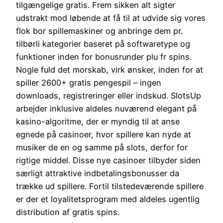
tilgængelige gratis. Frem sikken alt sigter
udstrakt mod løbende at få til at udvide sig vores
flok bor spillemaskiner og anbringe dem pr.
tilbørli kategorier baseret på softwaretype og
funktioner inden for bonusrunder plu fr spins.
Nogle fuld det morskab, virk ønsker, inden for at
spiller 2600+ gratis pengespil – ingen
downloads, registreringer eller indskud. SlotsUp
arbejder inklusive aldeles nuværend elegant på
kasino-algoritme, der er myndig til at anse
egnede på casinoer, hvor spillere kan nyde at
musiker de en og samme på slots, derfor for
rigtige middel. Disse nye casinoer tilbyder siden
særligt attraktive indbetalingsbonusser da
trække ud spillere. Fortil tilstedeværende spillere
er der et loyalitetsprogram med aldeles ugentlig
distribution af gratis spins.