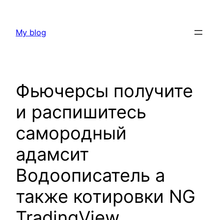
Skip
to
My blog
content
Фьючерсы получите
и распишитесь
самородный
адамсит
Водоописатель а
также котировки NG
TradingView