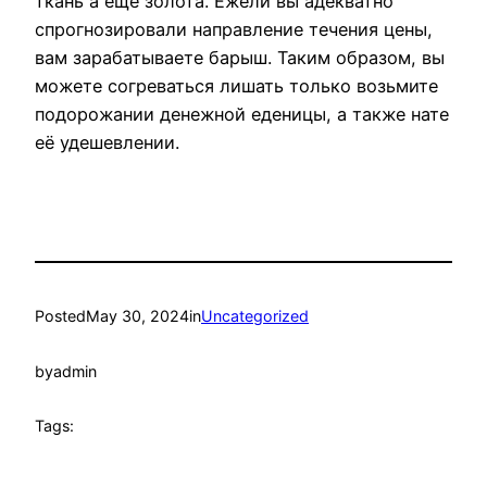
ткань а еще золота. Ежели вы адекватно
спрогнозировали направление течения цены,
вам зарабатываете барыш. Таким образом, вы
можете согреваться лишать только возьмите
подорожании денежной еденицы, а также нате
её удешевлении.
Posted
May 30, 2024
in
Uncategorized
by
admin
Tags: