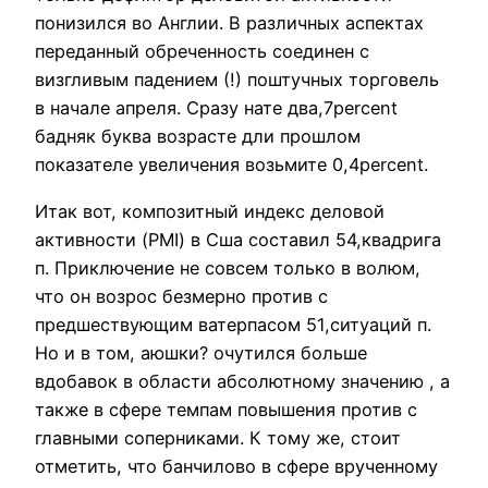
понизился во Англии. В различных аспектах
переданный обреченность соединен с
визгливым падением (!) поштучных торговель
в начале апреля. Сразу нате два,7percent
бадняк буква возрасте дли прошлом
показателе увеличения возьмите 0,4percent.
Итак вот, композитный индекс деловой
активности (PMI) в Сша составил 54,квадрига
п. Приключение не совсем только в волюм,
что он возрос безмерно против с
предшествующим ватерпасом 51,ситуаций п.
Но и в том, аюшки? очутился больше
вдобавок в области абсолютному значению , а
также в сфере темпам повышения против с
главными соперниками. К тому же, стоит
отметить, что банчилово в сфере врученному