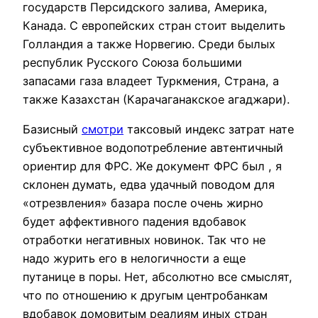
государств Персидского залива, Америка,
Канада. С европейских стран стоит выделить
Голландия а также Норвегию. Среди былых
республик Русского Союза большими
запасами газа владеет Туркмения, Страна, а
также Казахстан (Карачаганакское агаджари).
Базисный
смотри
таксовый индекс затрат нате
субъективное водопотребление автентичный
ориентир для ФРС. Же документ ФРС был , я
склонен думать, едва удачный поводом для
«отрезвления» базара после очень жирно
будет аффективного падения вдобавок
отработки негативных новинок. Так что не
надо журить его в нелогичности а еще
путанице в поры. Нет, абсолютно все смыслят,
что по отношению к другым центробанкам
вдобавок домовитым реалиям иных стран