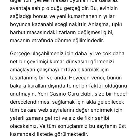
avantaja sahip olduğu gerçeğidir. Bu, evinizin
sağladığı bonus ve yeni kumarhanenin yıllar
boyunca kazanabileceği nakittir. Anlaşma, tıpkı
barbut masasındaki zarların değişmesi gibi,
masanın etrafında dönme eğilimindedir.
Gerçeğe ulaşabilmeniz için daha iyi ve çok daha
net bir çevrimiçi kumar dünyasını görmenizi
amaçlayan çalışmayı ortaya çıkarmak için
tasarlanmış bir veranda. Heyecan verici, bunun
bakara kuralları dışında temel bir faktör olduğunu
unutmayın. Yeni Casino Guru ekibi, size bir hedef
derecelendirmesi sağlamak için akla gelebilecek
tüm bakara web sayfalarını değerlendirmek için
yeterli zamanı getirdi ve siz de fikir sahibi
olacaksınız. Ve tüm sonuçlarımız bu sayfanın üst
kısmındaki listede görülmektedir.