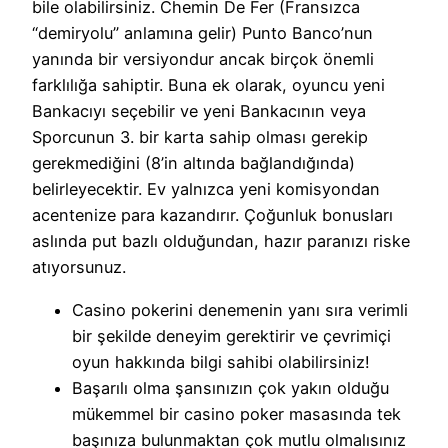
bile olabilirsiniz. Chemin De Fer (Fransızca
“demiryolu” anlamına gelir) Punto Banco’nun
yanında bir versiyondur ancak birçok önemli
farklılığa sahiptir. Buna ek olarak, oyuncu yeni
Bankacıyı seçebilir ve yeni Bankacının veya
Sporcunun 3.
bir karta sahip olması gerekip
gerekmediğini (8’in altında bağlandığında)
belirleyecektir. Ev yalnızca yeni komisyondan
acentenize para kazandırır. Çoğunluk bonusları
aslında put bazlı olduğundan, hazır paranızı riske
atıyorsunuz.
Casino pokerini denemenin yanı sıra verimli
bir şekilde deneyim gerektirir ve çevrimiçi
oyun hakkında bilgi sahibi olabilirsiniz!
Başarılı olma şansınızın çok yakın olduğu
mükemmel bir casino poker masasında tek
başınıza bulunmaktan çok mutlu olmalısınız