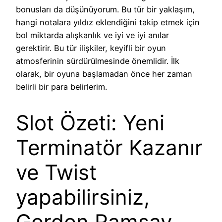
bonusları da düşünüyorum. Bu tür bir yaklaşım,
hangi notalara yıldız eklendiğini takip etmek için
bol miktarda alışkanlık ve iyi ve iyi anılar
gerektirir. Bu tür ilişkiler, keyifli bir oyun
atmosferinin sürdürülmesinde önemlidir. İlk
olarak, bir oyuna başlamadan önce her zaman
belirli bir para belirlerim.
Slot Özeti: Yeni
Terminatör Kazanır
ve Twist
yapabilirsiniz,
Gordon Ramsay