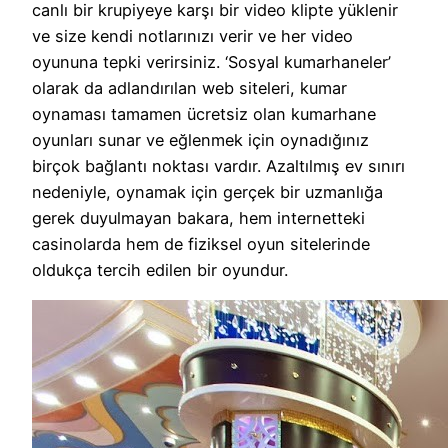
canlı bir krupiyeye karşı bir video klipte yüklenir
ve size kendi notlarınızı verir ve her video
oyununa tepki verirsiniz. ‘Sosyal kumarhaneler’
olarak da adlandırılan web siteleri, kumar
oynaması tamamen ücretsiz olan kumarhane
oyunları sunar ve eğlenmek için oynadığınız
birçok bağlantı noktası vardır. Azaltılmış ev sınırı
nedeniyle, oynamak için gerçek bir uzmanlığa
gerek duyulmayan bakara, hem internetteki
casinolarda hem de fiziksel oyun sitelerinde
oldukça tercih edilen bir oyundur.