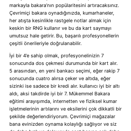
markayla bakara’nın popülaritesini artıracaksınız.
Çevrimiçi bakara oynadığınızda, kumarhaneler,
her atışta kesinlikle rastgele notlar almak için
keskin bir RNG kullanır ve bu da kart saymayı
umutsuz hale getirir. Bu, başarılı profesyonellerin
çeşitli önerileriyle doğrulanabilir.
İyi bir 4’e sahip olmak, profesyonelinizin 7
sonucunda dos çekmesi durumunda bir kart alır.
5 arasından, en yeni bankacı seçimi, eğer rakip 7
sonucunda cuatro alırsa çeker ve altıda, eğer
sizinki ise sadece bir kredi alır. kullanıcı iyi bir altı
aldı, aksi takdirde iyi bir 7. Mükemmel Bakara
eğitimi arayışımda, internetten ve fiziksel kumar
işletmelerinin artılarını ve eksilerini çok dikkatli bir
şekilde değerlendiriyorum. Çevrimiçi mağazalar
bana evinizden oynama kolaylığı sağlıyor ve siz