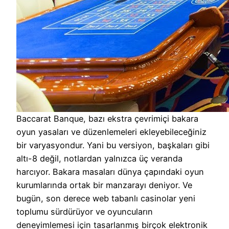
Baccarat Banque, bazı ekstra çevrimiçi bakara
oyun yasaları ve düzenlemeleri ekleyebileceğiniz
bir varyasyondur. Yani bu versiyon, başkaları gibi
altı-8 değil, notlardan yalnızca üç veranda
harcıyor. Bakara masaları dünya çapındaki oyun
kurumlarında ortak bir manzarayı deniyor. Ve
bugün, son derece web tabanlı casinolar yeni
toplumu sürdürüyor ve oyuncuların
deneyimlemesi için tasarlanmış birçok elektronik