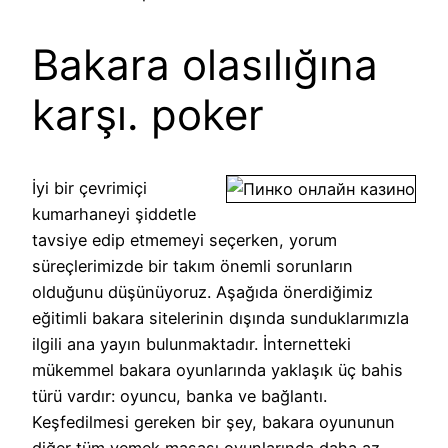
Bakara olasılığına
karşı. poker
İyi bir çevrimiçi
kumarhaneyi şiddetle
tavsiye edip etmemeyi seçerken, yorum
süreçlerimizde bir takım önemli sorunların
olduğunu düşünüyoruz. Aşağıda önerdiğimiz
eğitimli bakara sitelerinin dışında sunduklarımızla
ilgili ana yayın bulunmaktadır. İnternetteki
mükemmel bakara oyunlarında yaklaşık üç bahis
türü vardır: oyuncu, banka ve bağlantı.
Keşfedilmesi gereken bir şey, bakara oyununun
diğer tüm yemek masası oyunlarında daha az