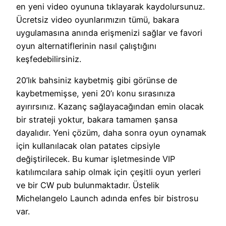
en yeni video oyununa tıklayarak kaydolursunuz.
Ücretsiz video oyunlarımızın tümü, bakara
uygulamasına anında erişmenizi sağlar ve favori
oyun alternatiflerinin nasıl çalıştığını
keşfedebilirsiniz.
20’lık bahsiniz kaybetmiş gibi görünse de
kaybetmemişse, yeni 20’ı konu sırasınıza
ayırırsınız. Kazanç sağlayacağından emin olacak
bir strateji yoktur, bakara tamamen şansa
dayalıdır. Yeni çözüm, daha sonra oyun oynamak
için kullanılacak olan patates cipsiyle
değiştirilecek. Bu kumar işletmesinde VIP
katılımcılara sahip olmak için çeşitli oyun yerleri
ve bir CW pub bulunmaktadır. Üstelik
Michelangelo Launch adında enfes bir bistrosu
var.