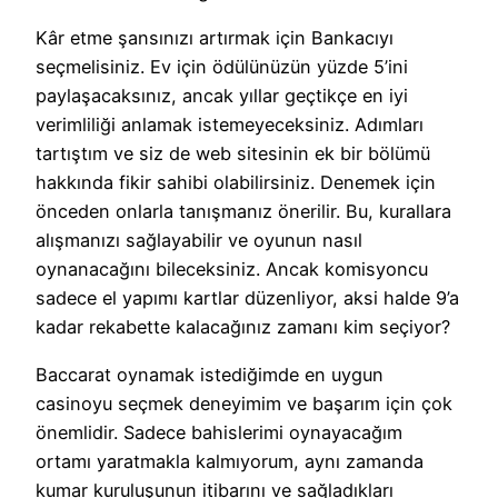
Kâr etme şansınızı artırmak için Bankacıyı
seçmelisiniz. Ev için ödülünüzün yüzde 5’ini
paylaşacaksınız, ancak yıllar geçtikçe en iyi
verimliliği anlamak istemeyeceksiniz. Adımları
tartıştım ve siz de web sitesinin ek bir bölümü
hakkında fikir sahibi olabilirsiniz. Denemek için
önceden onlarla tanışmanız önerilir. Bu, kurallara
alışmanızı sağlayabilir ve oyunun nasıl
oynanacağını bileceksiniz. Ancak komisyoncu
sadece el yapımı kartlar düzenliyor, aksi halde 9’a
kadar rekabette kalacağınız zamanı kim seçiyor?
Baccarat oynamak istediğimde en uygun
casinoyu seçmek deneyimim ve başarım için çok
önemlidir. Sadece bahislerimi oynayacağım
ortamı yaratmakla kalmıyorum, aynı zamanda
kumar kuruluşunun itibarını ve sağladıkları