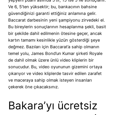
yepyeni puanı aslında 5’tir, 15 ise 5 ile sonuçlanır.
Ve 6, 5’ten yüksektir; bu, bankacının bahsine
güvendiğinizi garanti ettiğiniz anlamına gelir.
Baccarat darbesinin yeni şampiyonu zirvedeki el.
Bu bireylerin sonuçlarının hesaplanma şekli, basit
bir şekilde dahil edilmenin ötesine geçer, ancak
kartın tamamı kesinlikle yüzün gösterdiği şeye
değmez. Bazıları için Baccarat’a sahip olmanın
temel yolu, James Bond’un Kumar şirketi Royale
de dahil olmak üzere ünlü video kliplerin bir
sonucudur. Bu, video oyununun gizemini ortaya
çıkarıyor ve video kliplerde tasvir edilen zarafet
ve maceraya sahip olmak isteyen insanları
çekerek öne çıkacaksınız.
Bakara’yı ücretsiz