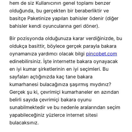
hem de siz Kullanıcının genel toplamı benzer
olduğunda, bu gerçekten bir beraberliktir ve
basitçe Paketinize yapılan bahisler ödenir (diğer
bahisler kendi oyuncularına geri döner).
Bir pozisyonda olduğunuza karar verdiğinizde, bu
oldukça basittir, böylece gerçek parayla bakara
oynamanıza yardımcı olacak bilgi
pincobet.com
edinebilirsiniz. İşte internette bakara oynayacak
en iyi kumar şirketlerinin en iyi seçimleri. Bu
sayfaları açtığınızda kaç tane bakara
kumarhanesi bulacağınıza şaşırmış mıydınız?
Gerçek şu ki, çevrimiçi kumarhaneler en azından
belirli sayıda çevrimiçi bakara oyunu
sunabilmektedir ve bu nedenle aralarından seçim
yapabileceğiniz yüzlerce internet sitesi
bulacaksınız.