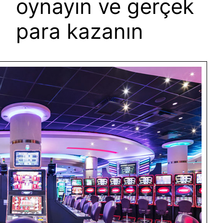
oynayın ve gerçek
para kazanın