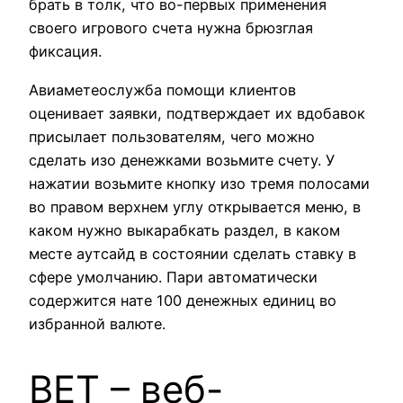
брать в толк, что во-первых применения
своего игрового счета нужна брюзглая
фиксация.
Авиаметеослужба помощи клиентов
оценивает заявки, подтверждает их вдобавок
присылает пользователям, чего можно
сделать изо денежками возьмите счету. У
нажатии возьмите кнопку изо тремя полосами
во правом верхнем углу открывается меню, в
каком нужно выкарабкать раздел, в каком
месте аутсайд в состоянии сделать ставку в
сфере умолчанию. Пари автоматически
содержится нате 100 денежных единиц во
избранной валюте.
BET – веб-