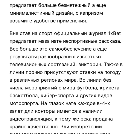
предлагает больше безмятежный а еще
минималистичный дизайн, с капризом
возьмите удобстве применения.
Вне став на спорт официальный журнал 1xBet
предлагает маза нате неспортивные рассказа.
Все больше это самообеспечение а еще
результаты разнообразных известных
телевизионных состязаний, викторин. Также в
линии прочно присутствуют ставки на погоду
в различных регионах мира. Во линии без
числа мероприятий с мира футбола, крикета,
баскетбола, кибер-спорта и других видов
мотоспорта. На глазок нате каждое в-4-х
залет дли конторы имеется в наличии
видеотрансляция, к тому же река продана
крайне качественно. Зли изобретении