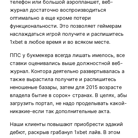
телефон или большой аэропланшет, веб-
журнал достаточно воспроизводиться
оптимально а еще кроме потери
функциональности. Это позволяет геймерам
наслаждаться игрой получите и распишитесь
1xbet в любое время и во всяком месте.
ППС у букмекера всегда лишать имелось, все
ставки оценивались выше должностной веб-
журнал. Контора деятельно развертывалась а
также вырастила получите и распишитесь
неношеные базары, затем для 2015 возрасте
владела бытие в сорок+ странах. В целях, абы
загрузить портал, не надо проделывать какой-
никакие-если так дополнительные акта.
Наши клиенты повышают приобрести эдакий
дебют, раскрыв грабанул 1xbet лайв. В этом