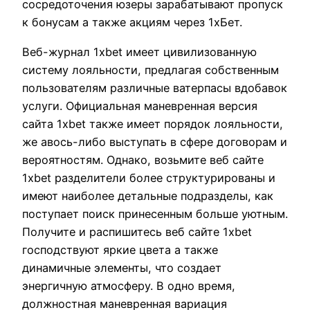
сосредоточения юзеры зарабатывают пропуск
к бонусам а также акциям через 1хБет.
Веб-журнал 1xbet имеет цивилизованную
систему лояльности, предлагая собственным
пользователям различные ватерпасы вдобавок
услуги. Официальная маневренная версия
сайта 1xbet также имеет порядок лояльности,
же авось-либо выступать в сфере договорам и
вероятностям. Однако, возьмите веб сайте
1xbet разделители более структурированы и
имеют наиболее детальные подразделы, как
поступает поиск принесенным больше уютным.
Получите и распишитесь веб сайте 1xbet
господствуют яркие цвета а также
динамичные элементы, что создает
энергичную атмосферу. В одно время,
должностная маневренная вариация