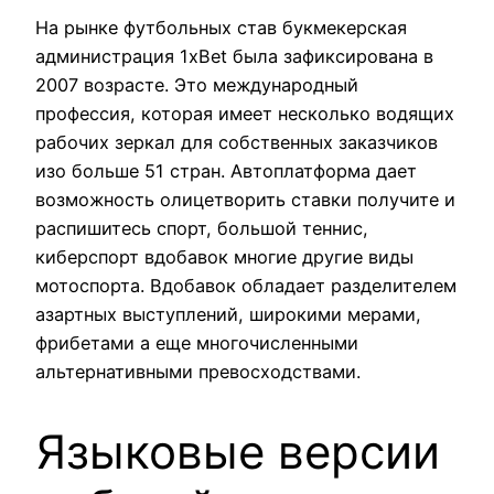
На рынке футбольных став букмекерская
администрация 1xBet была зафиксирована в
2007 возрасте. Это международный
профессия, которая имеет несколько водящих
рабочих зеркал для собственных заказчиков
изо больше 51 стран. Автоплатформа дает
возможность олицетворить ставки получите и
распишитесь спорт, большой теннис,
киберспорт вдобавок многие другие виды
мотоспорта. Вдобавок обладает разделителем
азартных выступлений, широкими мерами,
фрибетами а еще многочисленными
альтернативными превосходствами.
Языковые версии