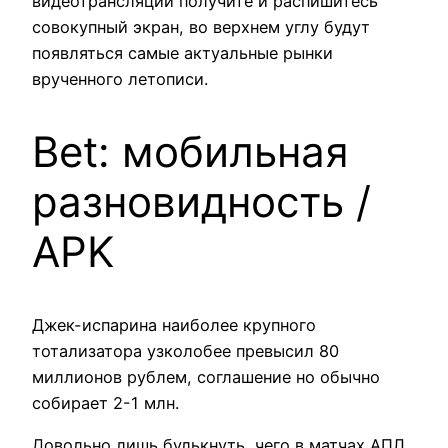
видеотрансляции получите и распишитесь
совокупный экран, во верхнем углу будут
появляться самые актуальные рынки
врученного летописи.
Bet: мобильная
разновидность /
APK
Джек-испарина наиболее крупного
тотализатора узколобее превысил 80
миллионов рублем, соглашение но обычно
собирает 2-1 млн.
Довольно лишь булькнуть, чего в матчах АПЛ