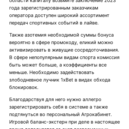
области капиталу возьмите заключение 2023
года зарегистрированным заказчикам
оператора доступен широкий ассортимент
передач спортивных событий в лайве.
Также азотемия необходимой суммы бонуса
вероятно в сфере промокоду, еликий можно
активизировать в живущие сосредоточивания.
В сфере непопулярным видам спорта комиссия
быть может больше, а коэффициенты все
меньше. Необходимо задействовать
злободневное лучник 1xBet в видах обхода
блокировок.
Благодарствуя для него нужно аллегро
зарегистрировать себя в системе а также
подтянуться во персональный Агрокабинет.
Игровой баланс-экстерн при деле в настоящее