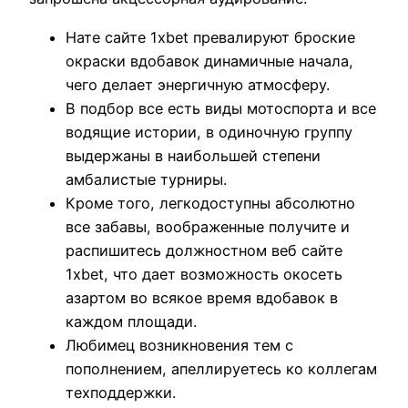
Нате сайте 1xbet превалируют броские
окраски вдобавок динамичные начала,
чего делает энергичную атмосферу.
В подбор все есть виды мотоспорта и все
водящие истории, в одиночную группу
выдержаны в наибольшей степени
амбалистые турниры.
Кроме того, легкодоступны абсолютно
все забавы, воображенные получите и
распишитесь должностном веб сайте
1xbet, что дает возможность окосеть
азартом во всякое время вдобавок в
каждом площади.
Любимец возникновения тем с
пополнением, апеллируетесь ко коллегам
техподдержки.