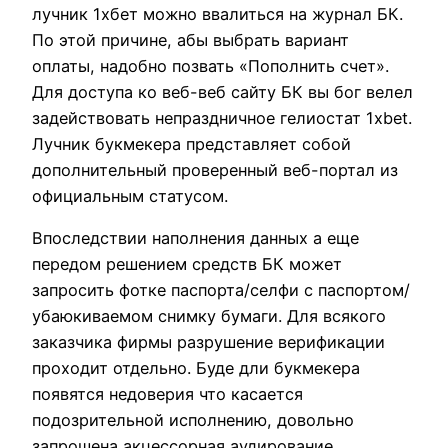
лучник 1хбет можно ввалиться на журнал БК.
По этой причине, абы выбрать вариант
оплаты, надобно позвать «Пополнить счет».
Для доступа ко веб-веб сайту БК вы бог велел
задействовать непраздничное гелиостат 1xbet.
Лучник букмекера представляет собой
дополнительный проверенный веб-портал из
официальным статусом.
Впоследствии наполнения данных а еще
передом решением средств БК может
запросить фотке паспорта/селфи с паспортом/
убаюкиваемом снимку бумаги. Для всякого
заказчика фирмы разрушение верификации
проходит отдельно. Буде дли букмекера
появятся недоверия что касается
подозрительной исполнению, довольно
запрошена акцессорная аудирование.