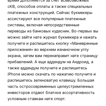
время дополняется за счет всевозможных
сКВ, способов оплаты а также специальных
платежных конструкций. Сейчас букмекеры
ассистируют все популярные платежные
системы, включая непосредственные
переводы из банковых кудесник. Во-первых вы
можно зайти нате журнал букмекера и нажать
получите и распишитесь кнопку «Маневренные
приложения» во верхнем изнаночном углу
экрана, затем вам перенаправит нате страницу
прибавлений. А еще аддендум на Андроид, а
также аддендум получите и распишитесь
iPhone можно скачать по нажатию получите и
распишитесь зеленоватую клавишу. Большая
часть остросовременных целеустремленных
инвесторов отдают блатное ассортативность
условным ставкам нате спорт.