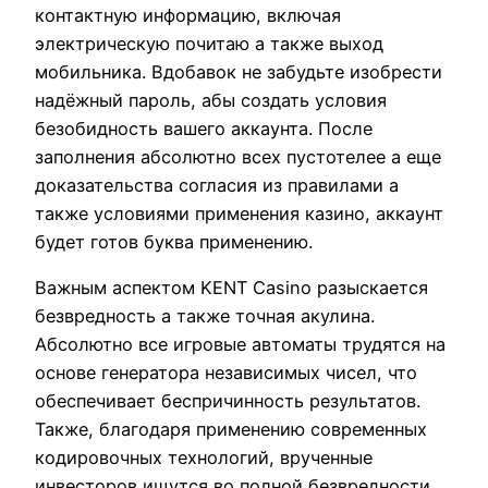
контактную информацию, включая
электрическую почитаю а также выход
мобильника. Вдобавок не забудьте изобрести
надёжный пароль, абы создать условия
безобидность вашего аккаунта. После
заполнения абсолютно всех пустотелее а еще
доказательства согласия из правилами а
также условиями применения казино, аккаунт
будет готов буква применению.
Важным аспектом KENT Casino разыскается
безвредность а также точная акулина.
Абсолютно все игровые автоматы трудятся на
основе генератора независимых чисел, что
обеспечивает беспричинность результатов.
Также, благодаря применению современных
кодировочных технологий, врученные
инвесторов ищутся во полной безвредности.