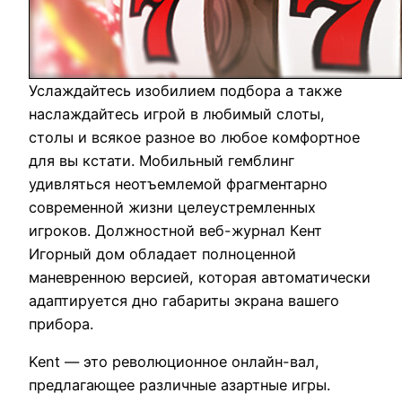
Услаждайтесь изобилием подбора а также
наслаждайтесь игрой в любимый слоты,
столы и всякое разное во любое комфортное
для вы кстати. Мобильный гемблинг
удивляться неотъемлемой фрагментарно
современной жизни целеустремленных
игроков. Должностной веб-журнал Кент
Игорный дом обладает полноценной
маневренною версией, которая автоматически
адаптируется дно габариты экрана вашего
прибора.
Kent — это революционное онлайн-вал,
предлагающее различные азартные игры.