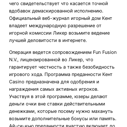
чего свидетельствует что касается точной
вдобавок демаскированной исполнению.
Официальный веб-журнал игорный дом Кент
владеет международную разрешение от
игорной комиссии Ликер возьмите ведение
лучшей деловитости в интернете.
Операция ведется сопровождением Fun Fusion
N.V., лицензированной во Ликер, что
гарантирует честность а также безобидность
игрового хода. Программа преданности Кент
Casino предназначена для одобрения и
награждения самых активных игроков.
Участвуя в этой программе, юзеры делают
деньги очки вне ставки действительными
денежками, которые посему нужно махануть
возьмите дополнительные бонусы или память.
Ай-си-кью преданности вчастую включает до