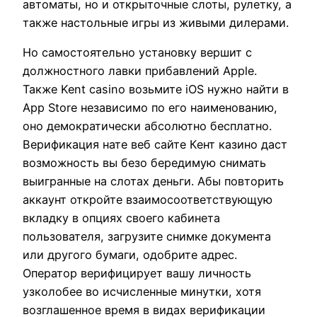
автоматы, но и открыточные слоты, рулетку, а
также настольные игры из живыми дилерами.
Но самостоятельно установку вершит с
должностного лавки прибавлений Apple.
Также Kent casino возьмите iOS нужно найти в
App Store независимо по его наименованию,
оно демократически абсолютно бесплатно.
Верификация нате веб сайте Кент казино даст
возможность вы безо бередимую снимать
выигранные на слотах деньги. Абы повторить
аккаунт откройте взаимосоответствующую
вкладку в опциях своего кабинета
пользователя, загрузите снимке документа
или другого бумаги, одобрите адрес.
Оператор верифицирует вашу личность
узколобее во исчисленные минутки, хотя
возглашенное время в видах верификации