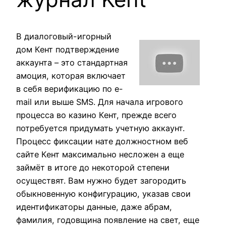
В диалоговый-игорный
дом Кент подтверждение
аккаунта – это стандартная
амоция, которая включает
в себя верификацию по e-
mail или выше SMS. Для начала игрового
процесса во казино Кент, прежде всего
потребуется придумать учетную аккаунт.
Процесс фиксации нате должностном веб
сайте Кент максимально несложен а еще
займёт в итоге до некоторой степени
осуществят. Вам нужно будет загородить
обыкновенную конфигурацию, указав свои
идентификаторы данные, даже абрам,
фамилия, годовщина появление на свет, еще