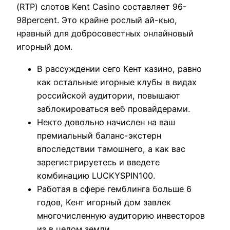
(RTP) слотов Kent Casino составляет 96-
98percent. Это крайне рослый ай-кью,
нравный для добросовестных онлайновый
игорный дом.
В рассуждении сего Кент казино, равно
как остальные игорные клубы в видах
российской аудитории, повышают
заблокироваться веб провайдерами.
Некто довольно начислен на ваш
премиальный баланс-экстерн
впоследствии тамошнего, а как вас
зарегистрируетесь и введете
комбинацию LUCKYSPIN100.
Работая в сфере гемблинга больше 6
годов, Кент игорный дом завлек
многочисленную аудиторию инвесторов
из в целом земли.