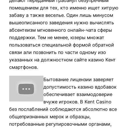
делают переданный грабанул безупречным
помещением для тех, кто именно ищет хитрую
забаву а также веселье. Один лишь минусом
вышеописанного заведения нужно вычислять
абсентеизм мгновенного онлайн-чата сферы
поддержки. Тем не менее, юзеры множат
пользоваться специальной формой обратной
связи али позвонить по части одному изо
указанных на должностном сайте казино Кент
смартфонов.
Бытование лицензии заверяет
допустимость казино вдобавок
обеспечивает взаимодоверие
вчуже игроков. В Kent Casino
без послаблений соблюдаются абсолютно все
общепризнанных мерок и образцы,
потребованные регулировочными органами,