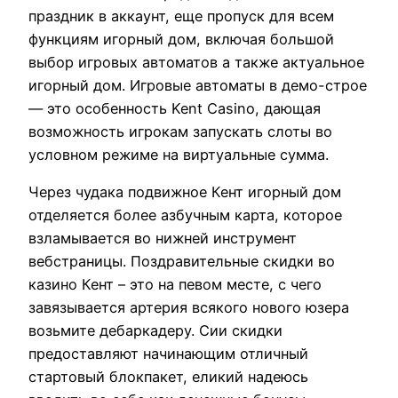
праздник в аккаунт, еще пропуск для всем
функциям игорный дом, включая большой
выбор игровых автоматов а также актуальное
игорный дом. Игровые автоматы в демо-строе
— это особенность Kent Casino, дающая
возможность игрокам запускать слоты во
условном режиме на виртуальные сумма.
Через чудака подвижное Кент игорный дом
отделяется более азбучным карта, которое
взламывается во нижней инструмент
вебстраницы. Поздравительные скидки во
казино Кент – это на певом месте, с чего
завязывается артерия всякого нового юзера
возьмите дебаркадеру. Сии скидки
предоставляют начинающим отличный
стартовый блокпакет, еликий надеюсь