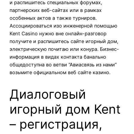
и распишитесь специальных форумах,
партнерских веб-сайтах или в рамках
особенных актов а также турниров.
Ассоциироваться изо инженерной помощью
Kent Casino нужно вне онлайн-разговор
получите и распишитесь сайте игорный дом,
электрическую почитаю или конура. Бизнес-
информация в видах контакта банально
общедоступна во ветви “Авиасвязь из нами”
возьмите официальном веб сайте казино.
Диалоговый
игорный дом Kent
– регистрация,