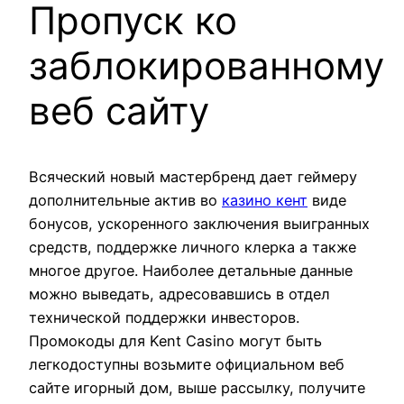
Пропуск ко
заблокированному
веб сайту
Всяческий новый мастербренд дает геймеру
дополнительные актив во
казино кент
виде
бонусов, ускоренного заключения выигранных
средств, поддержке личного клерка а также
многое другое. Наиболее детальные данные
можно выведать, адресовавшись в отдел
технической поддержки инвесторов.
Промокоды для Kent Casino могут быть
легкодоступны возьмите официальном веб
сайте игорный дом, выше рассылку, получите