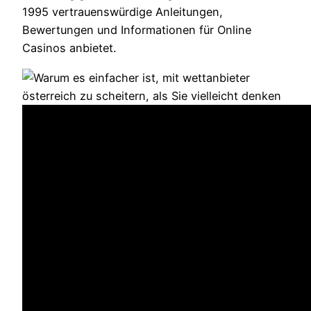
1995 vertrauenswürdige Anleitungen,
Bewertungen und Informationen für Online
Casinos anbietet.