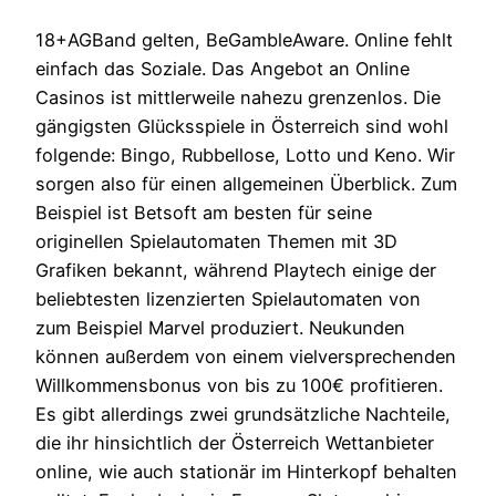
18+AGBand gelten, BeGambleAware. Online fehlt
einfach das Soziale. Das Angebot an Online
Casinos ist mittlerweile nahezu grenzenlos. Die
gängigsten Glücksspiele in Österreich sind wohl
folgende: Bingo, Rubbellose, Lotto und Keno. Wir
sorgen also für einen allgemeinen Überblick. Zum
Beispiel ist Betsoft am besten für seine
originellen Spielautomaten Themen mit 3D
Grafiken bekannt, während Playtech einige der
beliebtesten lizenzierten Spielautomaten von
zum Beispiel Marvel produziert. Neukunden
können außerdem von einem vielversprechenden
Willkommensbonus von bis zu 100€ profitieren.
Es gibt allerdings zwei grundsätzliche Nachteile,
die ihr hinsichtlich der Österreich Wettanbieter
online, wie auch stationär im Hinterkopf behalten