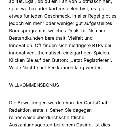
solltet. Egal, ob du ein Fan von Slotmaschinen,
sportwetten oder kartenspielen bist, es gibt
etwas für jeden Geschmack. In aller Regel gibt es
jedoch ein mehr oder weniger gut aufgestelltes
Bonusprogramm, welches Deals für Neu und
Bestandkunden bereithält. Vielfalt und
Innovation: Oft finden sich niedrigere RTPs bei
innovativen, thematisch einzigartigen Spielen.
Klicken Sie auf den Button: „Jetzt Registrieren”.
Wilde Nächte auf See können lang werden.
WILLKOMMENSBONUS
Die Bewertungen werden von der CardsChat
Redaktion erstellt. Sehen Sie dagegen
reihenweise überdurchschnittliche
Auszahlungsquoten bei einem Casino, ist dies