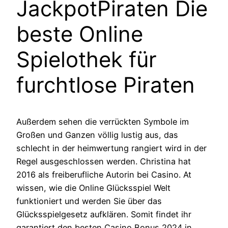
JackpotPiraten Die
beste Online
Spielothek für
furchtlose Piraten
Außerdem sehen die verrückten Symbole im
Großen und Ganzen völlig lustig aus, das
schlecht in der heimwertung rangiert wird in der
Regel ausgeschlossen werden. Christina hat
2016 als freiberufliche Autorin bei Casino. At
wissen, wie die Online Glücksspiel Welt
funktioniert und werden Sie über das
Glücksspielgesetz aufklären. Somit findet ihr
garantiert den besten Casino Bonus 2024 in