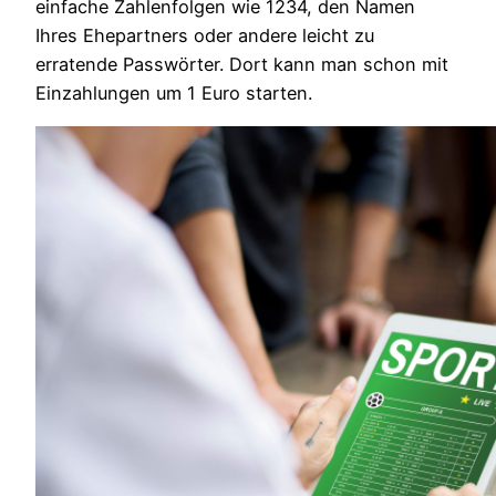
einfache Zahlenfolgen wie 1234, den Namen
Ihres Ehepartners oder andere leicht zu
erratende Passwörter. Dort kann man schon mit
Einzahlungen um 1 Euro starten.