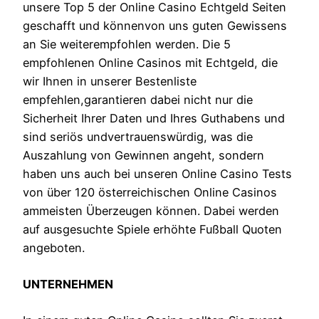
unsere Top 5 der Online Casino Echtgeld Seiten
geschafft und könnenvon uns guten Gewissens
an Sie weiterempfohlen werden. Die 5
empfohlenen Online Casinos mit Echtgeld, die
wir Ihnen in unserer Bestenliste
empfehlen,garantieren dabei nicht nur die
Sicherheit Ihrer Daten und Ihres Guthabens und
sind seriös undvertrauenswürdig, was die
Auszahlung von Gewinnen angeht, sondern
haben uns auch bei unseren Online Casino Tests
von über 120 österreichischen Online Casinos
ammeisten Überzeugen können. Dabei werden
auf ausgesuchte Spiele erhöhte Fußball Quoten
angeboten.
UNTERNEHMEN