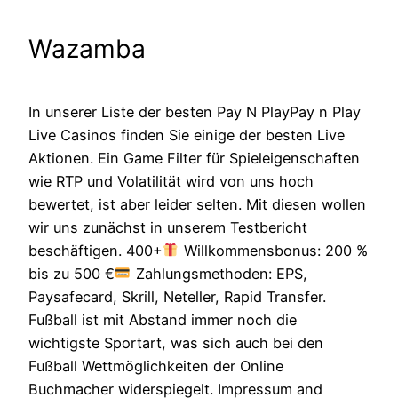
Wazamba
In unserer Liste der besten Pay N PlayPay n Play
Live Casinos finden Sie einige der besten Live
Aktionen. Ein Game Filter für Spieleigenschaften
wie RTP und Volatilität wird von uns hoch
bewertet, ist aber leider selten. Mit diesen wollen
wir uns zunächst in unserem Testbericht
beschäftigen. 400+
Willkommensbonus: 200 %
bis zu 500 €
Zahlungsmethoden: EPS,
Paysafecard, Skrill, Neteller, Rapid Transfer.
Fußball ist mit Abstand immer noch die
wichtigste Sportart, was sich auch bei den
Fußball Wettmöglichkeiten der Online
Buchmacher widerspiegelt. Impressum and