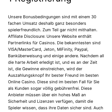
Unsere Bonusbedingungen sind mit einem 30
fachen Umsatz deshalb ganz besonders
spielerfreundlich. Zum Teil gar nicht mithalten.
Affiliate Disclosure: Unsere Website enthält
Partnerlinks für Casinos. Die bekanntesten sind
VISA/MasterCard, Jeton, MiFinity, Paypal,
Banküberweisung und einige andere. Nachdem all
die harte Arbeit erledigt ist, und es an der Zeit
ist, die Gewinne einstreichen, wird der
Auszahlungsknopf Ihr bester Freund im besten
Online Casino. Diese sind im besten Fall für Sie
als Kunden sogar völlig gebührenfrei. Diese
Anbieter müssen über ein hohes Maß an
Sicherheit und Lizenzen verfügen, damit die
Spieler wissen, dass ihre Daten sicher sind. Auch