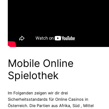
Mobile Online
Spielothek
Im Folgenden zeigen wir dir drei
Sicherheitsstandards für Online Casinos in
Österreich. Die Partien aus Afrika, Süd , Mittel