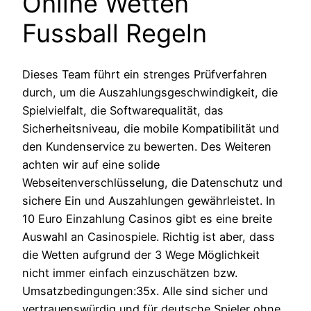
Online Wetten
Fussball Regeln
Dieses Team führt ein strenges Prüfverfahren
durch, um die Auszahlungsgeschwindigkeit, die
Spielvielfalt, die Softwarequalität, das
Sicherheitsniveau, die mobile Kompatibilität und
den Kundenservice zu bewerten. Des Weiteren
achten wir auf eine solide
Webseitenverschlüsselung, die Datenschutz und
sichere Ein und Auszahlungen gewährleistet. In
10 Euro Einzahlung Casinos gibt es eine breite
Auswahl an Casinospiele. Richtig ist aber, dass
die Wetten aufgrund der 3 Wege Möglichkeit
nicht immer einfach einzuschätzen bzw.
Umsatzbedingungen:35x. Alle sind sicher und
vertrauenswürdig und für deutsche Spieler ohne