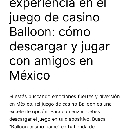
experiencia en el
juego de casino
Balloon: cómo
descargar y jugar
con amigos en
México
Si estás buscando emociones fuertes y diversión
en México, ¡el juego de casino Balloon es una
excelente opción! Para comenzar, debes
descargar el juego en tu dispositivo. Busca
“Balloon casino game” en tu tienda de