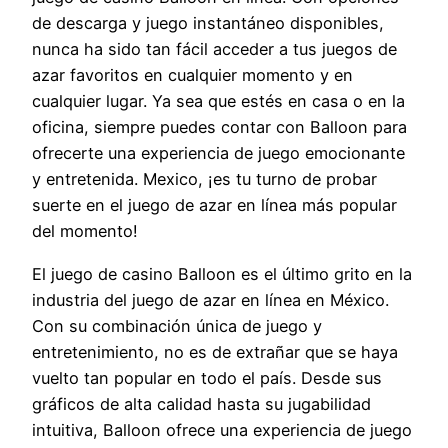
de descarga y juego instantáneo disponibles,
nunca ha sido tan fácil acceder a tus juegos de
azar favoritos en cualquier momento y en
cualquier lugar. Ya sea que estés en casa o en la
oficina, siempre puedes contar con Balloon para
ofrecerte una experiencia de juego emocionante
y entretenida. Mexico, ¡es tu turno de probar
suerte en el juego de azar en línea más popular
del momento!
El juego de casino Balloon es el último grito en la
industria del juego de azar en línea en México.
Con su combinación única de juego y
entretenimiento, no es de extrañar que se haya
vuelto tan popular en todo el país. Desde sus
gráficos de alta calidad hasta su jugabilidad
intuitiva, Balloon ofrece una experiencia de juego