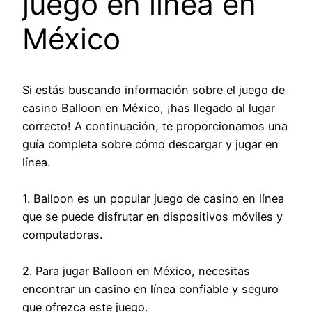
juego en línea en
México
Si estás buscando información sobre el juego de
casino Balloon en México, ¡has llegado al lugar
correcto! A continuación, te proporcionamos una
guía completa sobre cómo descargar y jugar en
línea.
1. Balloon es un popular juego de casino en línea
que se puede disfrutar en dispositivos móviles y
computadoras.
2. Para jugar Balloon en México, necesitas
encontrar un casino en línea confiable y seguro
que ofrezca este juego.