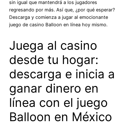
sin igual que mantendrá a los jugadores
regresando por más. Así que, ¿por qué esperar?
Descarga y comienza a jugar al emocionante
juego de casino Balloon en línea hoy mismo.
Juega al casino
desde tu hogar:
descarga e inicia a
ganar dinero en
línea con el juego
Balloon en México