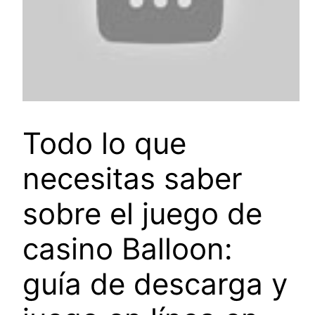
Todo lo que
necesitas saber
sobre el juego de
casino Balloon:
guía de descarga y