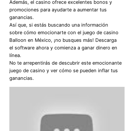
Además, el casino ofrece excelentes bonos y
promociones para ayudarte a aumentar tus
ganancias.
Así que, si estás buscando una información
sobre cómo emocionarte con el juego de casino
Balloon en México, ¡no busques más! Descarga
el software ahora y comienza a ganar dinero en
línea.
No te arrepentirás de descubrir este emocionante
juego de casino y ver cómo se pueden inflar tus
ganancias.