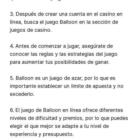
3. Después de crear una cuenta en el casino en
línea, busca el juego Balloon en la sección de
juegos de casino.
4. Antes de comenzar a jugar, asegúrate de
conocer las reglas y las estrategias del juego
para aumentar tus posibilidades de ganar.
5. Balloon es un juego de azar, por lo que es
importante establecer un límite de apuesta y no
excederlo.
6. El juego de Balloon en línea ofrece diferentes
niveles de dificultad y premios, por lo que puedes
elegir el que mejor se adapte a tu nivel de
experiencia y presupuesto.