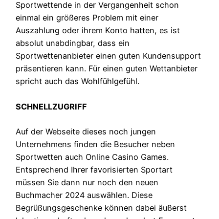
Sportwettende in der Vergangenheit schon
einmal ein größeres Problem mit einer
Auszahlung oder ihrem Konto hatten, es ist
absolut unabdingbar, dass ein
Sportwettenanbieter einen guten Kundensupport
präsentieren kann. Für einen guten Wettanbieter
spricht auch das Wohlfühlgefühl.
SCHNELLZUGRIFF
Auf der Webseite dieses noch jungen
Unternehmens finden die Besucher neben
Sportwetten auch Online Casino Games.
Entsprechend Ihrer favorisierten Sportart
müssen Sie dann nur noch den neuen
Buchmacher 2024 auswählen. Diese
Begrüßungsgeschenke können dabei äußerst