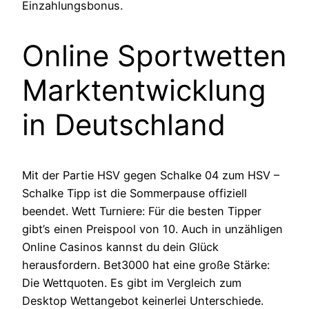
Einzahlungsbonus.
Online Sportwetten
Marktentwicklung
in Deutschland
Mit der Partie HSV gegen Schalke 04 zum HSV –
Schalke Tipp ist die Sommerpause offiziell
beendet. Wett Turniere: Für die besten Tipper
gibt’s einen Preispool von 10. Auch in unzähligen
Online Casinos kannst du dein Glück
herausfordern. Bet3000 hat eine große Stärke:
Die Wettquoten. Es gibt im Vergleich zum
Desktop Wettangebot keinerlei Unterschiede.