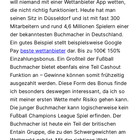
will niemand mit einer Wettanbieter App wetten,
die nicht richtig funktioniert. Heute hat man
seinen Sitz in Düsseldorf und ist mit fast 300
Mitarbeitern und rund 4,6 Millionen Spielern einer
der bekanntesten Buchmacher in Deutschland.
Ein gutes Beispiel stellt beispielsweise Google
Pay
beste wettanbieter
dar. Bis zu 100€ 150%
Einzahlungsbonus. Ein Großteil der Fußball
Buchmacher bietet ebenfals eine Teil Cashout
Funktion an – Gewinne können somit frühzeitig
ausgezahlt werden. Diese Form des Bonus finde
ich besonders deswegen interessant, da ich so
mit meiner ersten Wette mehr Risiko gehen kann.
Die junger Buchmacher kann logischerweise kein
Fußball Champions League Spiel erfinden. Der
Buchmacher ist heute ein Teil der britischen
Entain Gruppe, die zu den Schwergewichten am