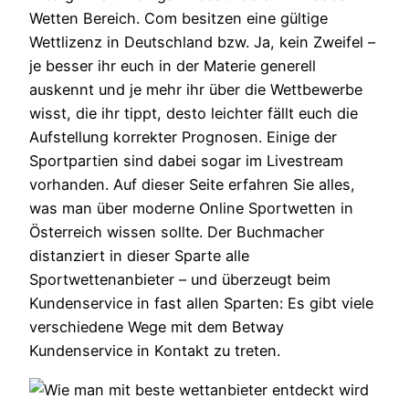
Wetten Bereich. Com besitzen eine gültige
Wettlizenz in Deutschland bzw. Ja, kein Zweifel –
je besser ihr euch in der Materie generell
auskennt und je mehr ihr über die Wettbewerbe
wisst, die ihr tippt, desto leichter fällt euch die
Aufstellung korrekter Prognosen. Einige der
Sportpartien sind dabei sogar im Livestream
vorhanden. Auf dieser Seite erfahren Sie alles,
was man über moderne Online Sportwetten in
Österreich wissen sollte. Der Buchmacher
distanziert in dieser Sparte alle
Sportwettenanbieter – und überzeugt beim
Kundenservice in fast allen Sparten: Es gibt viele
verschiedene Wege mit dem Betway
Kundenservice in Kontakt zu treten.