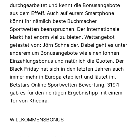
durchgearbeitet und kennt die Bonusangebote
aus dem Effeff. Auch auf eurem Smartphone
könnt ihr nämlich beste Buchmacher
Sportwetten beanspruchen. Der internationale
Markt hat enorm viel zu bieten. Wettangebot
getestet von: Jörn Schneider. Dabei geht es unter
anderem um Bonusangebote wie einen lohnen
Einzahlungsbonus und natürlich die Quoten. Der
Black Friday hat sich in den letzten Jahren auch
immer mehr in Europa etabliert und läutet im.
Betstars Online Sportwetten Bewertung. 319:1
gab es für den richtigen Ergebnistipp mit einem
Tor von Khedira.
WILLKOMMENSBONUS