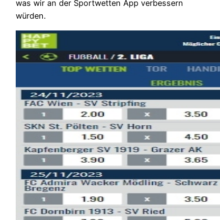
was wir an der Sportwetten App verbessern
würden.