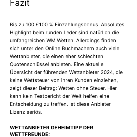
Fazit
Bis zu 100 €100 % Einzahlungsbonus. Absolutes
Highlight beim runden Leder sind natürlich die
umfangreichen WM Wetten. Allerdings finden
sich unter den Online Buchmachern auch viele
Wettanbieter, die einen eher schlechten
Quotenschlüssel anbieten. Eine aktuelle
Übersicht der führenden Wettanbieter 2024, die
keine Wettsteuer von ihren Kunden einziehen,
zeigt dieser Beitrag: Wetten ohne Steuer. Hier
kann kein Testbericht der Welt helfen eine
Entscheidung zu treffen. Ist diese Anbieter
Lizenz seriös.
WETTANBIETER GEHEIMTIPP DER
WETTFREUNDE: