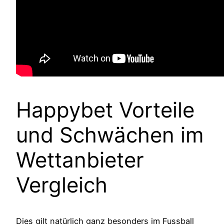
Happybet Vorteile
und Schwächen im
Wettanbieter
Vergleich
Dies gilt natürlich ganz besonders im Fussball