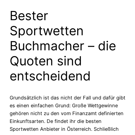
Bester
Sportwetten
Buchmacher – die
Quoten sind
entscheidend
Grundsätzlich ist das nicht der Fall und dafür gibt
es einen einfachen Grund: Große Wettgewinne
gehören nicht zu den vom Finanzamt definierten
Einkunftsarten. De findet ihr die besten
Sportwetten Anbieter in Österreich. Schließlich