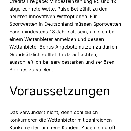
Credits Freigabe: Mindesteinzahlung €5 und 1x
abgerechnete Wette. Pulse Bet zählt zu den
neueren innovativen Wettoptionen. Für
Sportwetten in Deutschland müssen Sportwetten
Fans mindestens 18 Jahre alt sein, um sich bei
einem Wettanbieter anmelden und dessen
Wettanbieter Bonus Angebote nutzen zu dürfen.
Grundsätzlich solltet ihr darauf achten,
ausschließlich bei servicestarken und seriösen
Bookies zu spielen.
Voraussetzungen
Das verwundert nicht, denn schließlich
konkurrieren die Wettanbieter mit zahlreichen
Konkurrenten um neue Kunden. Zudem sind oft