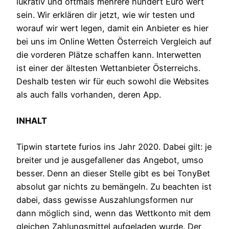
lukrativ und oftmals mehrere hundert Euro wert
sein. Wir erklären dir jetzt, wie wir testen und
worauf wir wert legen, damit ein Anbieter es hier
bei uns im Online Wetten Österreich Vergleich auf
die vorderen Plätze schaffen kann. Interwetten
ist einer der ältesten Wettanbieter Österreichs.
Deshalb testen wir für euch sowohl die Websites
als auch falls vorhanden, deren App.
INHALT
Tipwin startete furios ins Jahr 2020. Dabei gilt: je
breiter und je ausgefallener das Angebot, umso
besser. Denn an dieser Stelle gibt es bei TonyBet
absolut gar nichts zu bemängeln. Zu beachten ist
dabei, dass gewisse Auszahlungsformen nur
dann möglich sind, wenn das Wettkonto mit dem
gleichen Zahlungsmittel aufgeladen wurde. Der