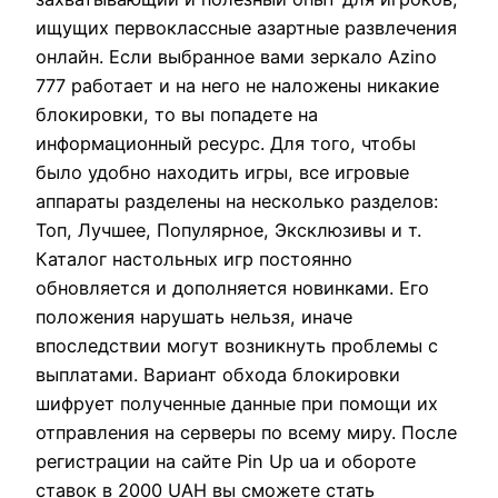
ищущих первоклассные азартные развлечения
онлайн. Если выбранное вами зеркало Azino
777 работает и на него не наложены никакие
блокировки, то вы попадете на
информационный ресурс. Для того, чтобы
было удобно находить игры, все игровые
аппараты разделены на несколько разделов:
Топ, Лучшее, Популярное, Эксклюзивы и т.
Каталог настольных игр постоянно
обновляется и дополняется новинками. Его
положения нарушать нельзя, иначе
впоследствии могут возникнуть проблемы с
выплатами. Вариант обхода блокировки
шифрует полученные данные при помощи их
отправления на серверы по всему миру. После
регистрации на сайте Pin Up ua и обороте
ставок в 2000 UAH вы сможете стать