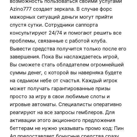
возможность пользоваться своими услугами
Azino777 создает зеркала. В случае форс
мажорных ситуаций деньги могут прийти
спустя сутки. Сотрудники саппорта
консультируют 24/74 и помогают решить все
проблемы, связанные с работой клуба.
Вывести средства получится только после его
завершения. Пока Вы наслаждаетесь игрой,
Вы сможете стать обладателем огромнейшей
суммы денег, с которой вы наверняка будете
на седьмом небе от счастья. Каждый игрок
может получать гарантированные призы
просто за игру в свои любимые слоты и
игровые автоматы. Специалисты оперативно
реагируют на все запросы гемблеров. Для
активации этого акционного предложения
беттерам не нужно указывать промо код: Пин
Ап предоставляет бонусные средства сразу