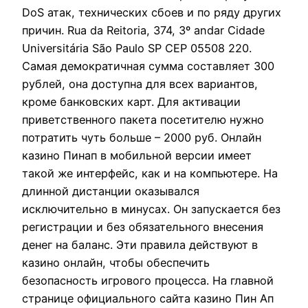
DoS атак, технических сбоев и по ряду других
причин. Rua da Reitoria, 374, 3º andar Cidade
Universitária São Paulo SP CEP 05508 220.
Самая демократичная сумма составляет 300
рублей, она доступна для всех вариантов,
кроме банковских карт. Для активации
приветственного пакета посетителю нужно
потратить чуть больше – 2000 руб. Онлайн
казино Пинап в мобильной версии имеет
такой же интерфейс, как и на компьютере. На
длинной дистанции оказывался
исключительно в минусах. Он запускается без
регистрации и без обязательного внесения
денег на баланс. Эти правила действуют в
казино онлайн, чтобы обеспечить
безопасность игрового процесса. На главной
странице официального сайта казино Пин Ап