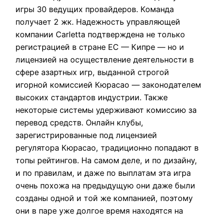
игры 30 ведущих провайдеров. Команда
получает 2 жк. Надежность управляющей
компании Carletta подтверждена не только
регистрацией в стране ЕС — Кипре — но и
лицензией на осуществление деятельности в
сфере азартных игр, выданной строгой
игорной комиссией Кюрасао — законодателем
высоких стандартов индустрии. Также
некоторые системы удерживают комиссию за
перевод средств. Онлайн клубы,
зарегистрированные под лицензией
регулятора Кюрасао, традиционно попадают в
топы рейтингов. На самом деле, и по дизайну,
и по правилам, и даже по выплатам эта игра
очень похожа на предыдущую они даже были
созданы одной и той же компанией, поэтому
они в паре уже долгое время находятся на