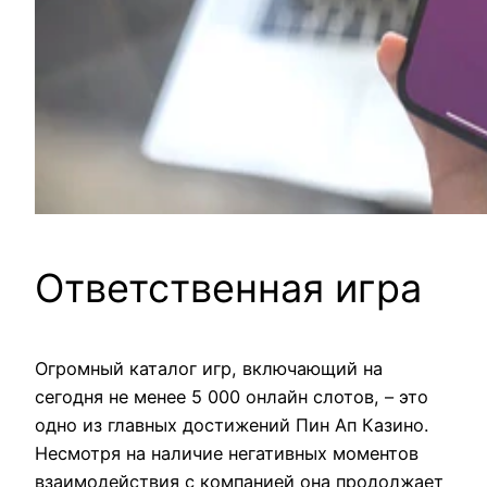
Ответственная игра
Огромный каталог игр, включающий на
сегодня не менее 5 000 онлайн слотов, – это
одно из главных достижений Пин Ап Казино.
Несмотря на наличие негативных моментов
взаимодействия с компанией она продолжает