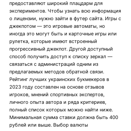
предоставляют широкий плацдарм для
экспериментов. Чтобы узнать всю информация
о лицензии, нужно зайти в футер сайта. Игры с
джекпотом — это игровые автоматы, но
иногда это могут быть и карточные игры или
рулетка, которые имеют встроенный
прогрессивный джекпот. Другой доступный
способ получить доступ к списку зеркал —
связаться с администраций одним из
предлагаемых методов обратной связи.
Рейтинг лучших украинских букмекеров в
2023 году составлен на основе отзывов
игроков, мнений спортивных экспертов,
личного опыта автора и ряда критериев,
полный список которых можно найти ниже.
Минимальная сумма ставки должна быть 400
рублей или выше. Выбор валюты