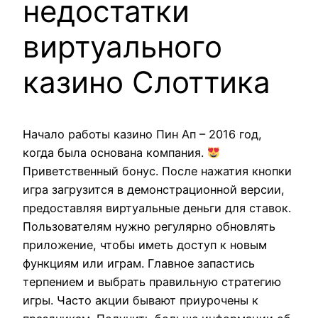
недостатки
виртуального
казино Слоттика
Начало работы казино Пин Ап – 2016 год,
когда была основана компания.
Приветственный бонус. После нажатия кнопки
игра загрузится в демонстрационной версии,
предоставляя виртуальные деньги для ставок.
Пользователям нужно регулярно обновлять
приложение, чтобы иметь доступ к новым
функциям или играм. Главное запастись
терпением и выбрать правильную стратегию
игры. Часто акции бывают приурочены к