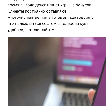
время вывода денег или отыгрыша бонусов.
Клиенты постоянно оставляют
многочисленные пин ап отзывы, где говорят,
что пользоваться софтом с телефона куда
удобнее, нежели сайтом.