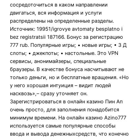
сосредоточиться в каком направлении
двигаться, вся информация и услуги
распределены на определенные разделы.
Источник: 19951/igrovye avtomaty besplatno i
bez registratsii 187166. Бонус за регистрацию
777 rub. Популярные игры; • новые игры; • 3 Д
слоты; • джекпоты; • настольные. Это VPN
сервисы, анонимайзеры, специальные
браузеры. В качестве бонуса насчитывают не
только деньги, но и бесплатные вращения. «Но
у него хорошая интуиция – видит людей
насквозь»,– сразу уточняет он.
Зарегистрироваться в онлайн казино Пин Ап
очень просто, для заполнения понадобится
минимум времени. На онлайн казино Azino777
используется самые популярные способы
ввода и вывода денежныхсредств, что конечно