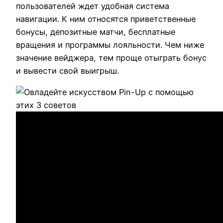
пользователей ждет удобная система
навигации. К ним относятся приветственные
бонусы, депозитные матчи, бесплатные
вращения и программы лояльности. Чем ниже
значение вейджера, тем проще отыграть бонус
и вывести свой выигрыш.