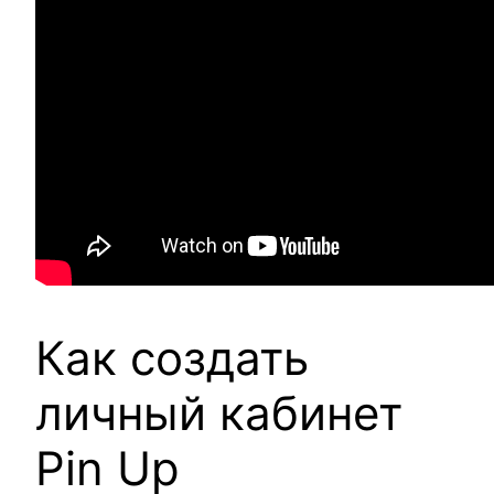
Как создать
личный кабинет
Pin Up