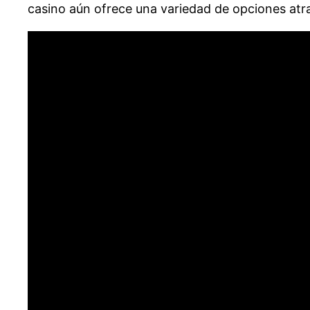
casino aún ofrece una variedad de opciones atrac