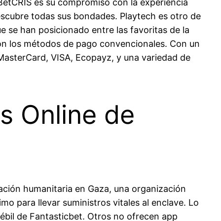
BetCRIS es su compromiso con la experiencia
descubre todas sus bondades. Playtech es otro de
 se han posicionado entre las favoritas de la
con los métodos de pago convencionales. Con un
 MasterCard, VISA, Ecopayz, y una variedad de
s Online de
tuación humanitaria en Gaza, una organización
 para llevar suministros vitales al enclave. Lo
ébil de Fantasticbet. Otros no ofrecen app