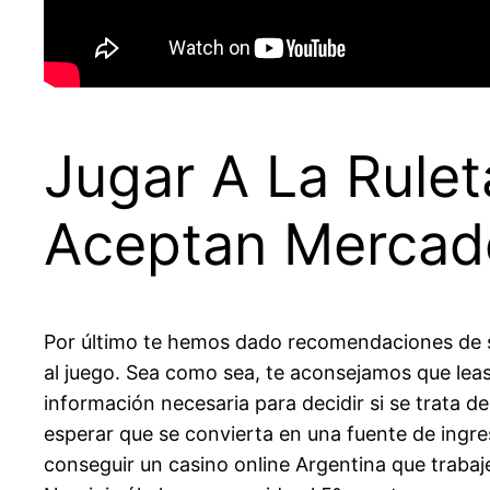
Jugar A La Rule
Aceptan Mercad
Por último te hemos dado recomendaciones de se
al juego. Sea como sea, te aconsejamos que leas
información necesaria para decidir si se trata d
esperar que se convierta en una fuente de ingres
conseguir un casino online Argentina que trabaj