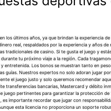
estas deportivas
en los últimos años, ya que brindan la experiencia de
nero real, respaldados por la experiencia y años de r
de las tradicionales de casino. Si te gusta el juego y 
 durante tu próximo viaje a la región. Cada tragamone
e y entretenida. Los bonos se muestran tanto en pe
ras guías. Nuestros expertos no solo adoran jugar po
mente el juego justo y solo queremos recomendar aqu
e transferencias bancarias, Mastercard y débito inm
e juego pertinentes para garantizar la protección de 
es importante recordar que jugar con responsabilidad
unque esta licencia no proporciona un soporte robus