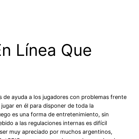
En Línea Que
s de ayuda a los jugadores con problemas frente
jugar en él para disponer de toda la
juego es una forma de entretenimiento, sin
ido a las regulaciones internas es difícil
de ser muy apreciado por muchos argentinos,