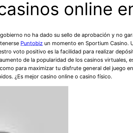
casinos online e
l gobierno no ha dado su sello de aprobación y no gar
etenerse
Puntobiz
un momento en Sportium Casino. U
ro voto positivo es la facilidad para realizar depósi
aumento de la popularidad de los casinos virtuales, 
 como para maximizar tu disfrute general del juego e
idos. ¿Es mejor casino online o casino físico.