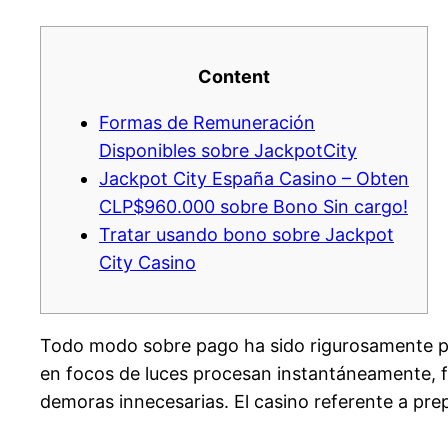
Content
Formas de Remuneración
Disponibles sobre JackpotCity
Jackpot City España Casino – Obten
CLP$960.000 sobre Bono Sin cargo!
Tratar usando bono sobre Jackpot
City Casino
Todo modo sobre pago ha sido rigurosamente pro
en focos de luces procesan instantáneamente, fa
demoras innecesarias.
El casino referente a pr