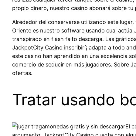
propio dinero, nuestro casino abonará sobre tu p
Alrededor del conservarse utilizando este lugar,
Oriente es nuestro software usando cual actúa Ja
transpirado en flash falto descarga. Las gráfico
JackpotCity Casino inscribirí¡ adapta a todo and
este casino han aprendido an una excelencia sob
comercio de seducir en más jugadores. Sobre Jac
ofertas.
Tratar usando b
El c
argumento. JackpotCity Casino cuenta con algun