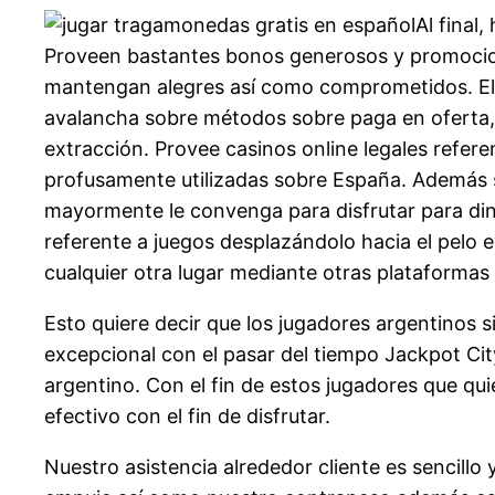
Al final
Proveen bastantes bonos generosos y promocion
mantengan alegres así­ como comprometidos. El se
avalancha sobre métodos sobre paga en oferta, 
extracción. Provee casinos online legales refere
profusamente utilizadas sobre España. Además su
mayormente le convenga para disfrutar para dine
referente a juegos desplazándolo hacia el pelo 
cualquier otra lugar mediante otras plataformas 
Esto quiere decir que los jugadores argentinos s
excepcional con el pasar del tiempo Jackpot Ci
argentino. Con el fin de estos jugadores que q
efectivo con el fin de disfrutar.
Nuestro asistencia alrededor cliente es sencillo