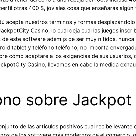
erfil otras 400 $, joviales cosa que enseñarás algún 
 tú acepta nuestros términos y formas desplazándolo ha
ckpotCity Casino, lo cual deja cual las juegos inscri
s de este software ademí¡s de ser muy nítidos, nunca
roid tablet y teléfono teléfono, no importa envergadu
re cómo adaptare a los exigencias de sus usuarios, 
kpotCity Casino, llevamos en cabo la medida exhausti
ono sobre Jackpot 
onjunto de las artículos positivos cual recibe levante 
os de los software más modernos de el comercio, of