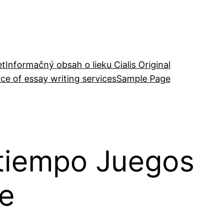
et
Informačný obsah o lieku Cialis Original
ce of essay writing services
Sample Page
 tiempo Juegos
te