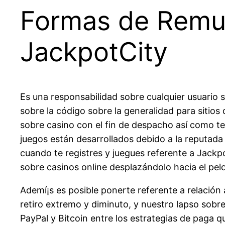
Formas de Remun
JackpotCity
Es una responsabilidad sobre cualquier usuario 
sobre la código sobre la generalidad para sitio
sobre casino con el fin de despacho así­ como tel
juegos están desarrollados debido a la reputad
cuando te registres y juegues referente a Jack
sobre casinos online desplazándolo hacia el pelo
Ademí¡s es posible ponerte referente a relación
retiro extremo y diminuto, y nuestro lapso sobr
PayPal y Bitcoin entre los estrategias de paga q