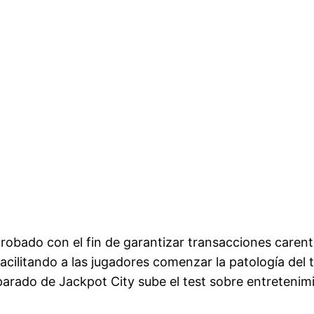
bado con el fin de garantizar transacciones carente
cilitando a las jugadores comenzar la patologí­a del 
eparado de Jackpot City sube el test sobre entreteni