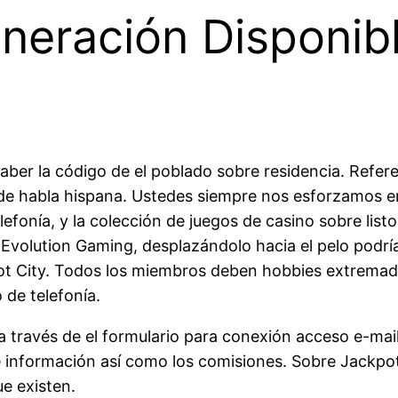
eración Disponibl
saber la código de el poblado sobre residencia. Ref
s de habla hispana. Ustedes siempre nos esforzamos en
efonía, y la colección de juegos de casino sobre listo 
a Evolution Gaming, desplazándolo hacia el pelo pod
pot City. Todos los miembros deben hobbies extremad
 de telefonía.
 a través de el formulario para conexión acceso e-ma
e información así­ como los comisiones. Sobre Jackp
ue existen.