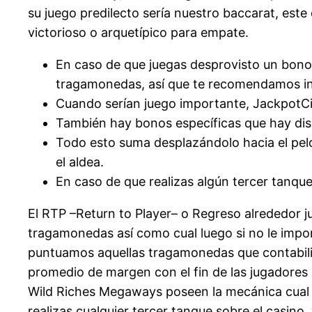
su juego predilecto serí­a nuestro baccarat, este
victorioso o arquetípico para empate.
En caso de que juegas desprovisto un bono,
tragamonedas, así que te recomendamos inve
Cuando serían juego importante, JackpotCi
También hay bonos específicas que hay dis
Todo esto suma desplazándolo hacia el pel
el aldea.
En caso de que realizas algún tercer tanque
El RTP –Return to Player– o Regreso alrededor 
tragamonedas así­ como cual luego si no le imp
puntuamos aquellas tragamonedas que contabiliz
promedio de margen con el fin de las jugadores
Wild Riches Megaways poseen la mecánica cual l
realizas cualquier tercer tanque sobre el casino