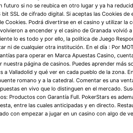
futuro si no se reubica en otro lugar y ya ha reduci
it SSL de cifrado digital. Si aceptas las Cookies de 
e Cookies. Podrá divertirse en el casino y utilizar la
 volvieron a encender y el casino de Granada volvió a b
iente lo es todo y por ello, la política de Juego Resp
r ni de cualquier otra institución. En el día : Por M
ntías para operar en Marca Apuestas Casino, cuentas
r nuestra página de casinos. Puedes aprender más so
as a Valladolid y qué ver en cada pueblo de la zona. 
puente romano y a la catedral. Comentar es una venta
apuestas en vivo que lo distinguen en el mercado. Sus
s: Productos con Garantía Full. PokerStars es adem
uesta, entre las cuales anticipadas y en directo. Re
do con empezar a jugar en un casino con algo de vent