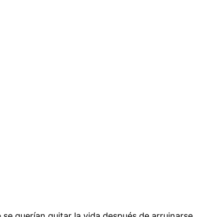
se querían quitar la vida después de arruinarse.