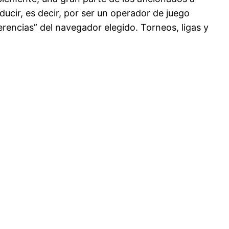
cir, es decir, por ser un operador de juego
erencias” del navegador elegido. Torneos, ligas y