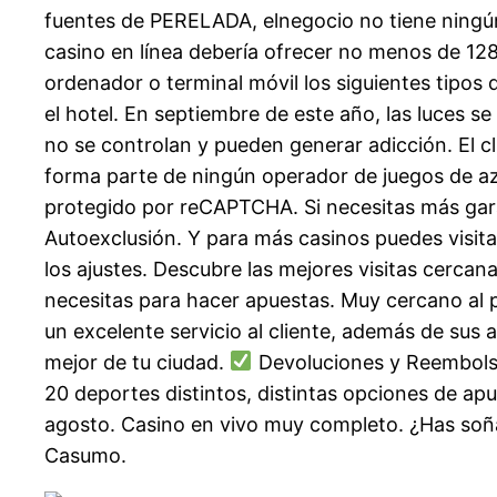
fuentes de PERELADA, elnegocio no tiene ningún 
casino en línea debería ofrecer no menos de 128 b
ordenador o terminal móvil los siguientes tipos d
el hotel. En septiembre de este año, las luces se
no se controlan y pueden generar adicción. El cl
forma parte de ningún operador de juegos de aza
protegido por reCAPTCHA. Si necesitas más gara
Autoexclusión. Y para más casinos puedes visita
los ajustes. Descubre las mejores visitas cercan
necesitas para hacer apuestas. Muy cercano al 
un excelente servicio al cliente, además de sus 
mejor de tu ciudad.
Devoluciones y Reembolso
20 deportes distintos, distintas opciones de ap
agosto. Casino en vivo muy completo. ¿Has soña
Casumo.