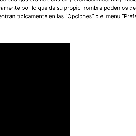
samente por lo que de su propio nombre podemos dedu
entran típicamente en las “Opciones” o el menú “Pref