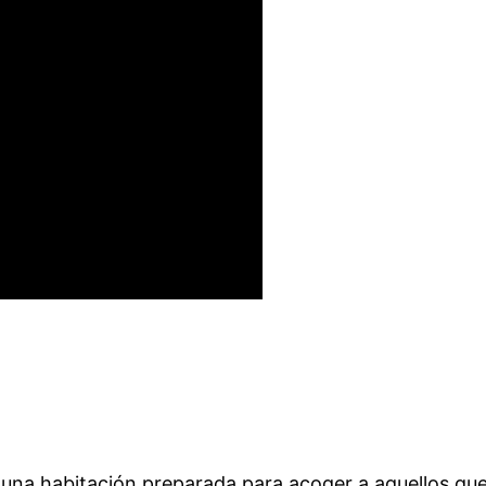
 una habitación preparada para acoger a aquellos que 