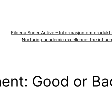
Fildena Super Active – Informasjon om produkt
Nurturing academic excellence: the influen
ment: Good or Ba