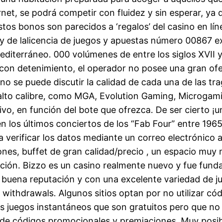
t, se podrá competir con fluidez y sin esperar, ya q
tos bonos son parecidos a ‘regalos’ del casino en lín
 y de lalicencia de juegos y apuestas número 00867 ex
diterráneo. 000 volúmenes de entre los siglos XVII y 
on detenimiento, el operador no posee una gran ofe
o no se puede discutir la calidad de cada una de las t
lto calibre, como MGA, Evolution Gaming, Microgamin
vo, en función del bote que ofrezca. De ser cierto ¡u
 en los últimos conciertos de los “Fab Four” entre 19
verificar los datos mediante un correo electrónico a l
nes, buffet de gran calidad/precio , un espacio muy 
ión. Bizzo es un casino realmente nuevo y fue fundad
n buena reputación y con una excelente variedad de 
ithdrawals. Algunos sitios optan por no utilizar có
os juegos instantáneos que son gratuitos pero que no 
de códigos promocionales y premiaciones. Muy posib