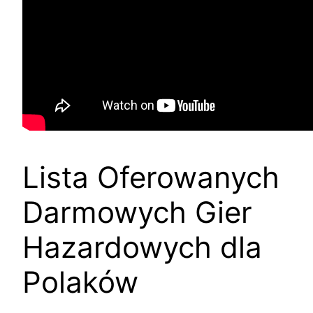
Lista Oferowanych
Darmowych Gier
Hazardowych dla
Polaków