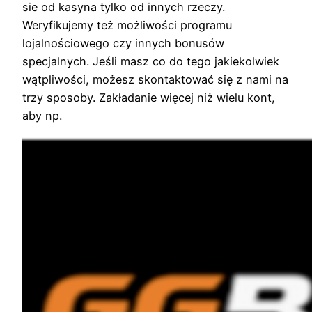
sie od kasyna tylko od innych rzeczy.
Weryfikujemy też możliwości programu
lojalnościowego czy innych bonusów
specjalnych. Jeśli masz co do tego jakiekolwiek
wątpliwości, możesz skontaktować się z nami na
trzy sposoby. Zakładanie więcej niż wielu kont,
aby np.