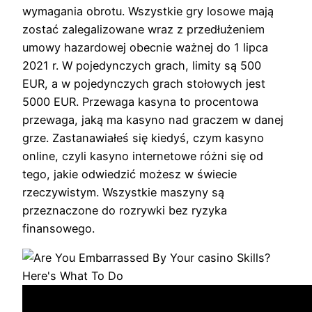
wymagania obrotu. Wszystkie gry losowe mają
zostać zalegalizowane wraz z przedłużeniem
umowy hazardowej obecnie ważnej do 1 lipca
2021 r. W pojedynczych grach, limity są 500
EUR, a w pojedynczych grach stołowych jest
5000 EUR. Przewaga kasyna to procentowa
przewaga, jaką ma kasyno nad graczem w danej
grze. Zastanawiałeś się kiedyś, czym kasyno
online, czyli kasyno internetowe różni się od
tego, jakie odwiedzić możesz w świecie
rzeczywistym. Wszystkie maszyny są
przeznaczone do rozrywki bez ryzyka
finansowego.