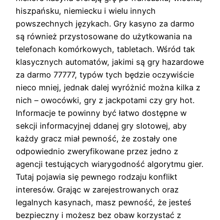
hiszpańsku, niemiecku i wielu innych
powszechnych językach. Gry kasyno za darmo
są również przystosowane do użytkowania na
telefonach komórkowych, tabletach. Wśród tak
klasycznych automatów, jakimi są gry hazardowe
za darmo 77777, typów tych będzie oczywiście
nieco mniej, jednak dalej wyróżnić można kilka z
nich – owocówki, gry z jackpotami czy gry hot.
Informacje te powinny być łatwo dostępne w
sekcji informacyjnej ddanej gry slotowej, aby
każdy gracz miał pewność, że zostały one
odpowiednio zweryfikowane przez jedno z
agencji testujących wiarygodność algorytmu gier.
Tutaj pojawia się pewnego rodzaju konflikt
interesów. Grając w zarejestrowanych oraz
legalnych kasynach, masz pewność, że jesteś
bezpieczny i możesz bez obaw korzystać z