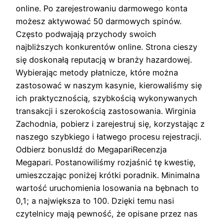
online. Po zarejestrowaniu darmowego konta
możesz aktywować 50 darmowych spinów.
Często podwajają przychody swoich
najbliższych konkurentów online. Strona cieszy
się doskonałą reputacją w branży hazardowej.
Wybierając metody płatnicze, które można
zastosować w naszym kasynie, kierowaliśmy się
ich praktycznością, szybkością wykonywanych
transakcji i szerokością zastosowania. Wirginia
Zachodnia, pobierz i zarejestruj się, korzystając z
naszego szybkiego i łatwego procesu rejestracji.
Odbierz bonusIdź do MegapariRecenzja
Megapari. Postanowiliśmy rozjaśnić tę kwestię,
umieszczając poniżej krótki poradnik. Minimalna
wartość uruchomienia losowania na bębnach to
0,1; a największa to 100. Dzięki temu nasi
czytelnicy mają pewność, że opisane przez nas