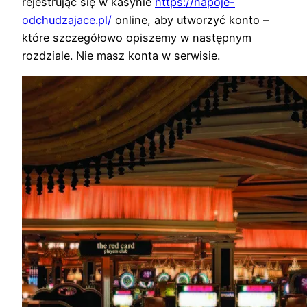
rejestrując się w kasynie
https://napoje-
odchudzajace.pl/
online, aby utworzyć konto –
które szczegółowo opiszemy w następnym
rozdziale. Nie masz konta w serwisie.