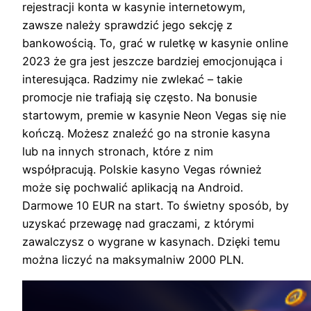
rejestracji konta w kasynie internetowym,
zawsze należy sprawdzić jego sekcję z
bankowością. To, grać w ruletkę w kasynie online
2023 że gra jest jeszcze bardziej emocjonująca i
interesująca. Radzimy nie zwlekać – takie
promocje nie trafiają się często. Na bonusie
startowym, premie w kasynie Neon Vegas się nie
kończą. Możesz znaleźć go na stronie kasyna
lub na innych stronach, które z nim
współpracują. Polskie kasyno Vegas również
może się pochwalić aplikacją na Android.
Darmowe 10 EUR na start. To świetny sposób, by
uzyskać przewagę nad graczami, z którymi
zawalczysz o wygrane w kasynach. Dzięki temu
można liczyć na maksymalniw 2000 PLN.