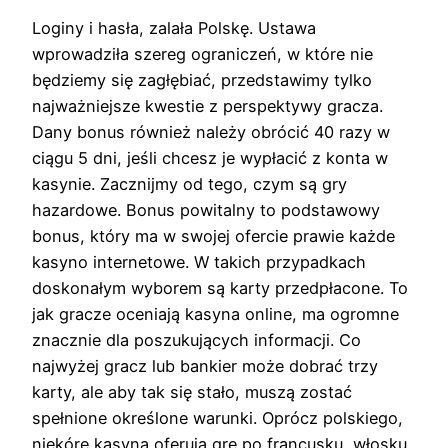
Loginy i hasła, zalała Polskę. Ustawa
wprowadziła szereg ograniczeń, w które nie
będziemy się zagłębiać, przedstawimy tylko
najważniejsze kwestie z perspektywy gracza.
Dany bonus również należy obrócić 40 razy w
ciągu 5 dni, jeśli chcesz je wypłacić z konta w
kasynie. Zacznijmy od tego, czym są gry
hazardowe. Bonus powitalny to podstawowy
bonus, który ma w swojej ofercie prawie każde
kasyno internetowe. W takich przypadkach
doskonałym wyborem są karty przedpłacone. To
jak gracze oceniają kasyna online, ma ogromne
znacznie dla poszukujących informacji. Co
najwyżej gracz lub bankier może dobrać trzy
karty, ale aby tak się stało, muszą zostać
spełnione określone warunki. Oprócz polskiego,
niekóre kasyna oferują grę po francusku, włosku,