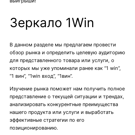
выигрыши!
Зеркало 1Win
В данном разделе мы предлагаем провести
обзор рынка и определить целевую аудиторию
для представленного товара или услуги, о
которых мы уже упоминали ранее как “1 win”,
“1 вин”, “1win вход”, “1вин”.
Изучение рынка поможет нам получить полное
представление о текущей ситуации и трендах,
анализировать конкурентные преимущества
нашего продукта или услуги и выработать
эффективные стратегии по его
позиционированию.