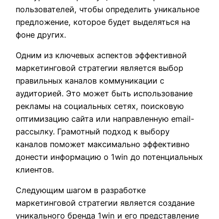
пользователей, чтобы определить уникальное
предложение, которое будет выделяться на
фоне других.
Одним из ключевых аспектов эффективной
маркетинговой стратегии является выбор
правильных каналов коммуникации с
аудиторией. Это может быть использование
рекламы на социальных сетях, поисковую
оптимизацию сайта или направленную email-
рассылку. Грамотный подход к выбору
каналов поможет максимально эффективно
донести информацию о 1win до потенциальных
клиентов.
Следующим шагом в разработке
маркетинговой стратегии является создание
уникального бренда 1win и его представление