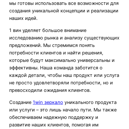
мы готовы использовать все возможности для
создания уникальной концепции и реализации
наших идей.
1 вин уделяет большое внимание
исследованию рынка и анализу существующих
предложений. Мы стремимся понять
потребности клиентов и найти решения,
которые будут максимально универсальны и
эффективны. Наша команда заботится о
каждой детали, чтобы наш продукт или услуга
не просто удовлетворяли потребности, но и
превосходили ожидания клиентов.
Создание
1win зеркало
уникального продукта
или услуги – это лишь начало пути. Мы также
обеспечиваем надежную поддержку и
развитие наших клиентов, помогая им