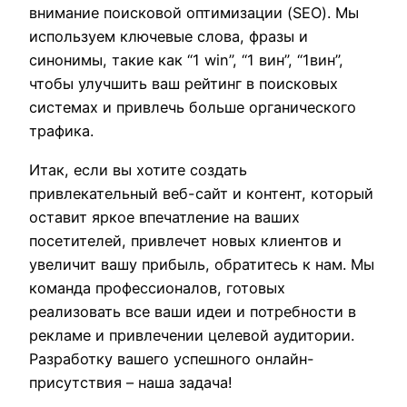
внимание поисковой оптимизации (SEO). Мы
используем ключевые слова, фразы и
синонимы, такие как “1 win”, “1 вин”, “1вин”,
чтобы улучшить ваш рейтинг в поисковых
системах и привлечь больше органического
трафика.
Итак, если вы хотите создать
привлекательный веб-сайт и контент, который
оставит яркое впечатление на ваших
посетителей, привлечет новых клиентов и
увеличит вашу прибыль, обратитесь к нам. Мы
команда профессионалов, готовых
реализовать все ваши идеи и потребности в
рекламе и привлечении целевой аудитории.
Разработку вашего успешного онлайн-
присутствия – наша задача!