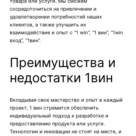
товара или услуги. Мы сможем
сосредоточиться на привлечении и
удовлетворении потребностей наших
клиентов, а также улучшить их
взаимодействие и опыт с “1 win”, “1 вин”, “1win
вход”, “1вин”.
Преимущества и
недостатки 1вин
Вкладывая свое мастерство и опыт в каждый
проект, 1 вин стремится обеспечить
индивидуальный подход к разработке и
предоставлению продукта или услуги.
Технологии и инновации не стоят на месте, и