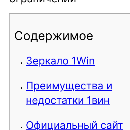
Содержимое
Зеркало 1Win
Преимущества и
недостатки 1вин
Официальный сайт