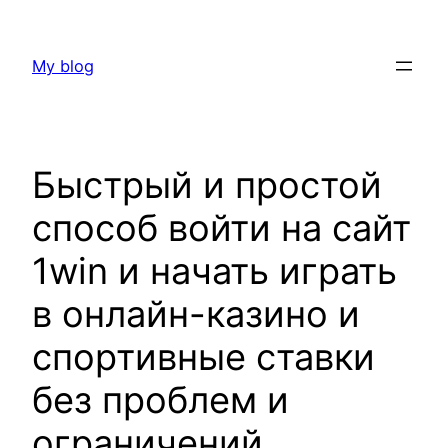
Skip
to
My blog
content
Быстрый и простой
способ войти на сайт
1win и начать играть
в онлайн-казино и
спортивные ставки
без проблем и
ограничений