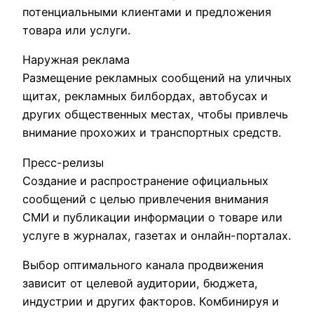
потенциальными клиентами и предложения
товара или услуги.
Наружная реклама
Размещение рекламных сообщений на уличных
щитах, рекламных билбордах, автобусах и
других общественных местах, чтобы привлечь
внимание прохожих и транспортных средств.
Пресс-релизы
Создание и распространение официальных
сообщений с целью привлечения внимания
СМИ и публикации информации о товаре или
услуге в журналах, газетах и онлайн-порталах.
Выбор оптимального канала продвижения
зависит от целевой аудитории, бюджета,
индустрии и других факторов. Комбинируя и