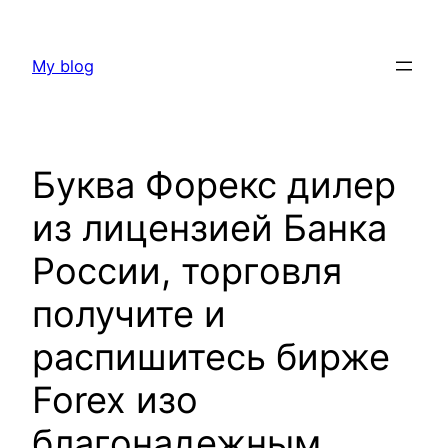
Skip
to
My blog
content
Буква Форекс дилер
из лицензией Банка
России, торговля
получите и
распишитесь бирже
Forex изо
благонадежным