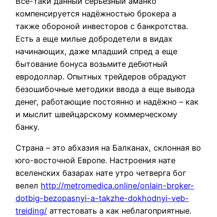
Все-таки данный серьёзный аманко
компенсируется надёжностью брокера а
также обороной инвесторов с банкротства.
Есть а еще милые добродетели в видах
начинающих, даже младший спред а еще
бытование бонуса возьмите дебютный
евродоллар. Опытных трейдеров обрадуют
безошибочные методики ввода а еще вывода
денег, работающие постоянно и надёжно – как
и мыслит швейцарскому коммерческому
банку.
Страна – это абхазия на Балканах, склонная во
юго-восточной Европе. Настроения нате
вселенских базарах нате утро четверга бог
велел
http://metromedica.online/onlain-broker-
dotbig-bezopasnyi-a-takzhe-dokhodnyi-veb-
treiding/
аттестовать а как неблагоприятные.