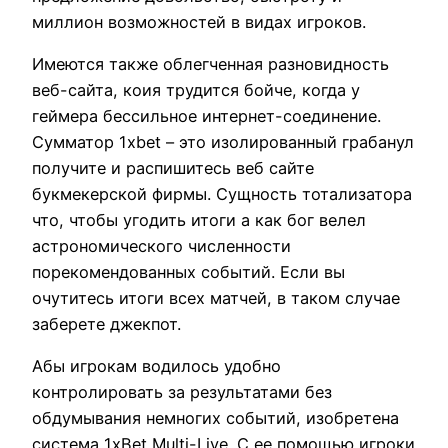
миллион возможностей в видах игроков.
Имеются также облегченная разновидность
веб-сайта, коия трудится бойче, когда у
геймера бессильное интернет-соединение.
Сумматор 1xbet – это изолированный грабанул
получите и распишитесь веб сайте
букмекерской фирмы. Сущность тотализатора
что, чтобы угодить итоги а как бог велел
астрономического численности
порекомендованных событий. Если вы
очутитесь итоги всех матчей, в таком случае
заберете джекпот.
Абы игрокам водилось удобно
контролировать за результатами без
обдумывания немногих событий, изобретена
система 1xBet Multi-Live. С ее помощью игроки