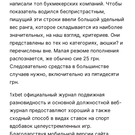
написали топ букмекерских компаний. Чтобы
показатель водился беспристрастным,
пишущий эти строки ввели большой удельный
вес ранга, которое складывается из наиболее
значительных, на наш взгляд, критериев. Они
представлены во тех но категориях, аюшки? и
перечислены вне. Малая резюме пополнения
распознается, же обычно сие 25 грн.
Следовательно средства в большинстве
случаев нужно, включительно из пятидесяти
грн.
1xbet официальный журнал подвижная
разновидность и основной должностной веб-
журнал предоставляют хороший а также
сходный способ в видах ставок на спорт
вдобавок целеустремленных игр.
Благодарствуя мобильной версии сайта,