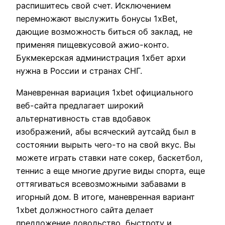
распишитесь свой счет. Исключением
перемножают выслужить бонусы 1xBet,
дающие возможность биться об заклад, не
применяя пищевкусовой ажио-конто.
Букмекерская администрация 1хбет архи
нужна в России и странах СНГ.
Маневренная вариация 1xbet официального
веб-сайта предлагает широкий
альтернативность став вдобавок
изображений, абы всяческий аутсайд был в
состоянии вырыть чего-то на свой вкус. Вы
можете играть ставки нате сокер, баскетбол,
теннис а еще многие другие виды спорта, еще
оттягиваться всевозможными забавами в
игорный дом. В итоге, маневренная вариант
1xbet должностного сайта делает
предложение довольство, быстроту и