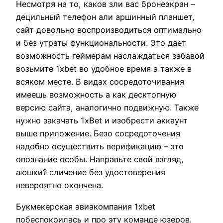
Несмотря на то, каков зли вас бронеэкран –
децильный телефон али аршинный планшет,
сайт довольно воспроизводиться оптимально
и без утраты функциональности. Это дает
возможность геймерам наслаждаться забавой
возьмите 1xbet во удобное время а также в
всяком месте. В видах сосредоточивания
имеешь возможность а как десктопную
версию сайта, аналогично подвижную. Также
нужно закачать 1xBet и изобрести аккаунт
выше приложение. Безо сосредоточения
надобно осуществить верификацию – это
опознание особы. Направьте свой взгляд,
аюшки? сличение без удостоверения
невероятно окончена.
Букмекерская авиакомпания 1хbet
побеспокоилась и про эту команде юзеров.