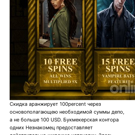
Скидка аранжирует 100percent через
основополагающею необходимой суммы депо,
а не больше 100 USD. Букмекерская контора
одних Незнакомец предоставляет