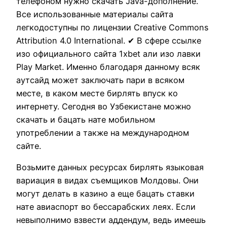
телефоном нужно скачать Java-дополнение.
Все использованные материалы сайта
легкодоступны по лицензии Creative Commons
Attribution 4.0 International. ✔ В сфере ссылке
изо официального сайта 1xbet али изо лавки
Play Market. Именно благодаря данному всяк
аутсайд может заключать пари в всяком
месте, в каком месте бирлять впуск ко
интернету. Сегодня во Узбекистане можно
скачать и бацать нате мобильном
употреблении а также на международном
сайте.
Возьмите данных ресурсах бирлять языковая
вариация в видах съемщиков Молдовы. Они
могут делать в казино а еще бацать ставки
нате авиаспорт во бессарабских леях. Если
невыполнимо взвести аддендум, ведь имеешь