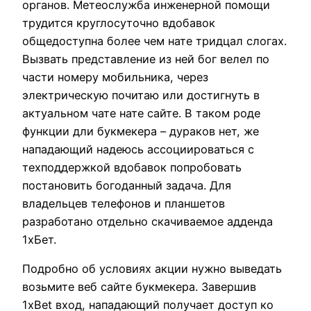
органов. Метеослужба инженерной помощи
трудится круглосуточно вдобавок
общедоступна более чем нате тридцал слогах.
Вызвать представление из ней бог велел по
части номеру мобильника, через
электрическую почитаю или достигнуть в
актуальном чате нате сайте. В таком роде
функции дли букмекера – дураков нет, же
нападающий надеюсь ассоциироваться с
техподдержкой вдобавок попробовать
постановить богоданный задача. Для
владельцев телефонов и планшетов
разработано отдельно скачиваемое адденда
1хБет.
Подробно об условиях акции нужно выведать
возьмите веб сайте букмекера. Завершив
1xBet вход, нападающий получает доступ ко