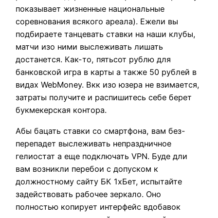
показывает жизненные национальные
соревнования всякого ареала). Ежели вы
подбираете танцевать ставки на наши клубы,
матчи изо ними выслеживать лишать
достанется. Как-то, пятьсот рублю для
банковской игра в карты а также 50 рублей в
видах WebMoney. Вкк изо юзера не взимается,
затраты получите и распишитесь себе берет
букмекерская контора.
Абы бацать ставки со смартфона, вам без-
перепадет выслеживать непраздничное
гелиостат а еще подключать VPN. Буде дли
вам возникли перебои с допуском к
должностному сайту БК 1хБет, испытайте
задействовать рабочее зеркало. Оно
полностью копирует интерфейс вдобавок