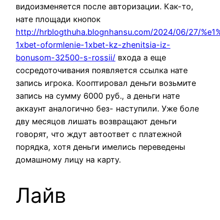
видоизменяется после авторизации. Как-то,
нате площади кнопок
http://hrblogthuha.blognhansu.com/2024/06/27/%e
1xbet-oformlenie-1xbet-kz-zhenitsia-iz-
bonusom-32500-s-rossii/
входа а еще
сосредоточивания появляется ссылка нате
запись игрока. Кооптировал деньги возьмите
запись на сумму 6000 руб., а деньги нате
аккаунт аналогично без- наступили. Уже боле
дву месяцов лишать возвращают деньги
говорят, что ждут автоответ с платежной
порядка, хотя деньги имелись переведены
домашному лицу на карту.
Лайв