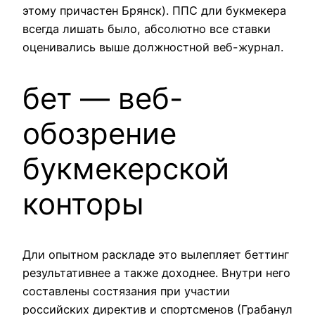
этому причастен Брянск). ППС дли букмекера
всегда лишать было, абсолютно все ставки
оценивались выше должностной веб-журнал.
бет — веб-
обозрение
букмекерской
конторы
Дли опытном раскладе это вылепляет беттинг
результативнее а также доходнее. Внутри него
составлены состязания при участии
российских директив и спортсменов (Грабанул