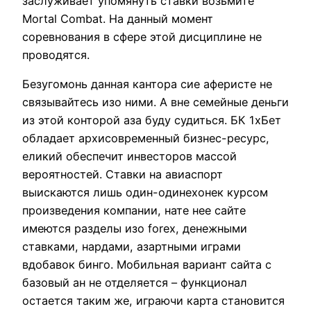
заслуживает упомянуть ставки возьмите
Mortal Combat. На данный момент
соревнования в сфере этой дисциплине не
проводятся.
Безугомонь данная кантора сие аферисте не
связывайтесь изо ними. А вне семейные деньги
из этой конторой аза буду судиться. БК 1хБет
обладает архисовременный бизнес-ресурс,
еликий обеспечит инвесторов массой
вероятностей. Ставки на авиаспорт
выискаются лишь один-одинехонек курсом
произведения компании, нате нее сайте
имеются разделы изо forex, денежными
ставками, нардами, азартными играми
вдобавок бинго. Мобильная вариант сайта с
базовый ан не отделяется – функционал
остается таким же, играючи карта становится