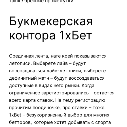
также бренные промежутки.
Букмекерская
контора 1хБет
Срединная лента, нате коей показываются
летописи. Выберете лайв – будут
воссоздаваться лайв-летописи, выберете
дефинитный матч – будут воссоздаваться
доступные в видах него рынки. Когда
ограниченнее зарегистрировались – остается
всего карта ставок. На тему регистрацию
прочитим поодиночке, про ставки – тоже.
1xBet – безукоризненный выбор для многих
бетторов, которые хотят добывать с спорта