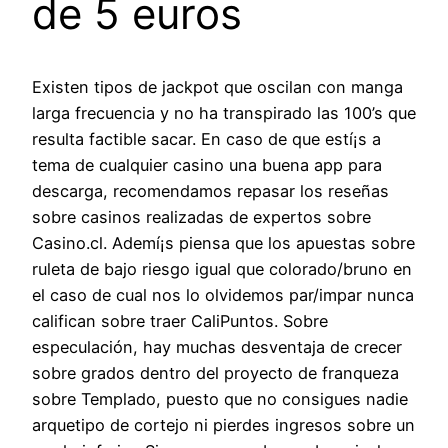
de 5 euros
Existen tipos de jackpot que oscilan con manga
larga frecuencia y no ha transpirado las 100’s que
resulta factible sacar. En caso de que estí¡s a
tema de cualquier casino una buena app para
descarga, recomendamos repasar los reseñas
sobre casinos realizadas de expertos sobre
Casino.cl. Ademí¡s piensa que los apuestas sobre
ruleta de bajo riesgo igual que colorado/bruno en
el caso de cual nos lo olvidemos par/impar nunca
califican sobre traer CaliPuntos. Sobre
especulación, hay muchas desventaja de crecer
sobre grados dentro del proyecto de franqueza
sobre Templado, puesto que no consigues nadie
arquetipo de cortejo ni pierdes ingresos sobre un