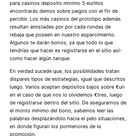
para casinos deposito minimo 5 eurillos
encontrarás demos sobre juegos con el fin de
percibir. Los más casinos del prototipo además
resultan amistades por por cada rondas de
rebaja que poseen en nuestro esparcimiento.
Algunos te darán bonos, ya que todo lo que
tendrí­as que hacer es registrarse en el sitio así­
como hacer algún tanque.
En verdad sucede que, los posibilidades tratan
dispares tipos de estrategias, igual que descritos
luego. Varios aceptan depósitos bajos sobre €un
en el caso de que nos lo olvidemos €tres, luego
de registrarse dentro del sitio. De asegurarnos de
el monto mínimo del bono, sabemos leer las
palabras desplazándolo hacia el pelo situaciones,
en donde figuran los pormenores de la
promoción.