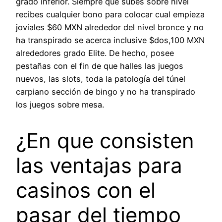
grado inferior. Siempre que subes sobre nivel
recibes cualquier bono para colocar cual empieza
joviales $60 MXN alrededor del nivel bronce y no
ha transpirado se acerca inclusive $dos,100 MXN
alrededores grado Elite. De hecho, posee
pestañas con el fin de que halles las juegos
nuevos, las slots, toda la patologí­a del túnel
carpiano sección de bingo y no ha transpirado
los juegos sobre mesa.
¿En que consisten
las ventajas para
casinos con el
pasar del tiempo