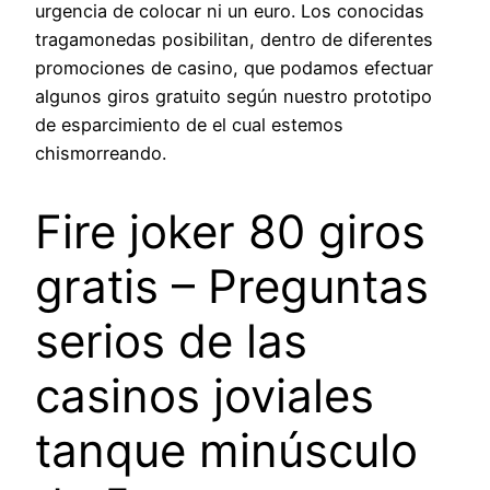
urgencia de colocar ni un euro. Los conocidas
tragamonedas posibilitan, dentro de diferentes
promociones de casino, que podamos efectuar
algunos giros gratuito según nuestro prototipo
de esparcimiento de el cual estemos
chismorreando.
Fire joker 80 giros
gratis – Preguntas
serios de las
casinos joviales
tanque minúsculo