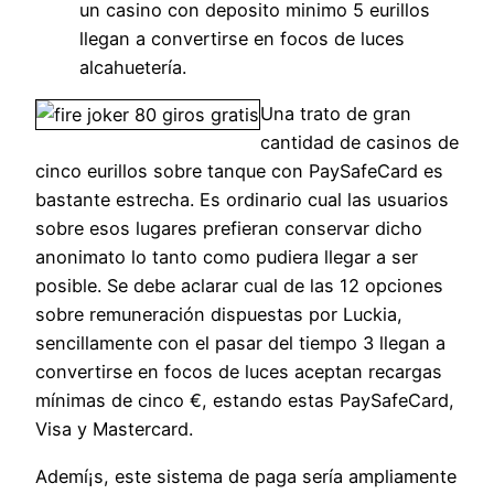
un casino con deposito minimo 5 eurillos
llegan a convertirse en focos de luces
alcahuetería.
Una trato de gran
cantidad de casinos de
cinco eurillos sobre tanque con PaySafeCard es
bastante estrecha. Es ordinario cual las usuarios
sobre esos lugares prefieran conservar dicho
anonimato lo tanto como pudiera llegar a ser
posible. Se debe aclarar cual de las 12 opciones
sobre remuneración dispuestas por Luckia,
sencillamente con el pasar del tiempo 3 llegan a
convertirse en focos de luces aceptan recargas
mínimas de cinco €, estando estas PaySafeCard,
Visa y Mastercard.
Ademí¡s, este sistema de paga serí­a ampliamente