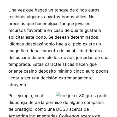
Una vez que hagas un tanque de cinco euros
recibirás algunos cuántos bonos útiles. No
precisas que hacer algún tanque joviales
recursos favorable en caso de que te gustaría
solicitar este bono. Se desean determinados
idiomas desplazándolo hacia el pelo existe un
magnifico departamento de amabilidad dentro
del usuario disponible los novios jornadas de una
temporada. Estas características hacen que
oriente casino deposito minimo cinco euro podrí­a
llegar a ser una decisión extremadamente
atrayente.
Por ejemplo, cual
disponga de de la permiso de alguna compañía
de prestigio, como una DOGJ acerca de
Argentina indumentarias Coljuegos acerca de