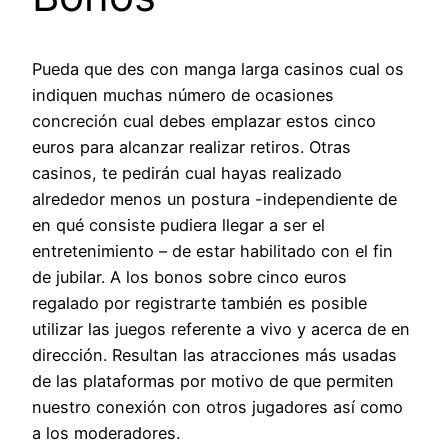
Pueda que des con manga larga casinos cual os
indiquen muchas número de ocasiones
concreción cual debes emplazar estos cinco
euros para alcanzar realizar retiros. Otras
casinos, te pedirán cual hayas realizado
alrededor menos un postura -independiente de
en qué consiste pudiera llegar a ser el
entretenimiento – de estar habilitado con el fin
de jubilar. A los bonos sobre cinco euros
regalado por registrarte también es posible
utilizar las juegos referente a vivo y acerca de en
dirección. Resultan las atracciones más usadas
de las plataformas por motivo de que permiten
nuestro conexión con otros jugadores así­ como
a los moderadores.