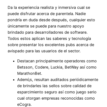
Da la experiencia realista y inmersiva cual se
puede disfrutar acerca de parentela. Nadie
pondrí­a en duda desde después, cualquier esto
únicamente se puede para nuestro apoyo
brindado para desarrolladores de software.
Todos estos aplican las saberes y tecnología
sobre presentar los excelentes pubs acerca de
avispado para las usuarios de el sector.
Destacan principalmente operadores como
Betsson, Codere, Luckia, BetWay así­ como
MarathonBet.
Ademí¡s, resultan auditados periódicamente
de brindarles las sellos sobre calidad de
esparcimiento seguro así­ como juego serio
cual otorgan empresas reconocidas como
eCogra.