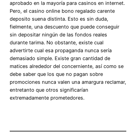
aprobado en la mayoría para casinos en internet.
Pero, el casino online bono regalado carente
deposito suena distinta. Esto es sin duda,
fielmente, una descuento que puede conseguir
sin depositar ningún de las fondos reales
durante tarima. No obstante, existe cual
advertirte cual esa propaganda nunca serí­a
demasiado simple. Existe gran cantidad de
matices alrededor del concerniente, así­ como se
debe saber que los que no pagan sobre
promociones nunca valen una amargura reclamar,
entretanto que otros significarían
extremadamente prometedores.