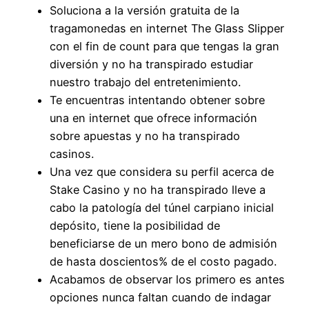
Soluciona a la versión gratuita de la
tragamonedas en internet The Glass Slipper
con el fin de count para que tengas la gran
diversión y no ha transpirado estudiar
nuestro trabajo del entretenimiento.
Te encuentras intentando obtener sobre
una en internet que ofrece información
sobre apuestas y no ha transpirado
casinos.
Una vez que considera su perfil acerca de
Stake Casino y no ha transpirado lleve a
cabo la patologí­a del túnel carpiano inicial
depósito, tiene la posibilidad de
beneficiarse de un mero bono de admisión
de hasta doscientos% de el costo pagado.
Acabamos de observar los primero es antes
opciones nunca faltan cuando de indagar