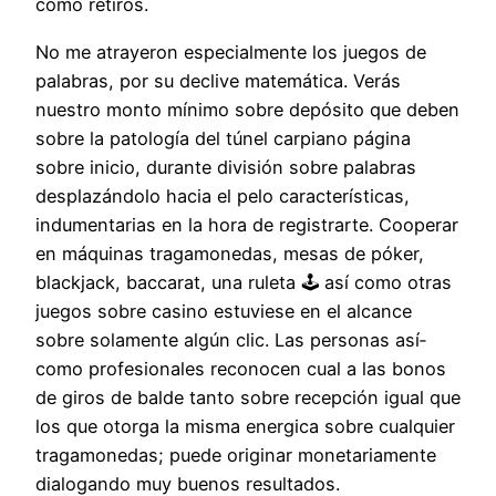
como retiros.
No me atrayeron especialmente los juegos de
palabras, por su declive matemática. Verás
nuestro monto mínimo sobre depósito que deben
sobre la patologí­a del túnel carpiano página
sobre inicio, durante división sobre palabras
desplazándolo hacia el pelo características,
indumentarias en la hora de registrarte. Cooperar
en máquinas tragamonedas, mesas de póker,
blackjack, baccarat, una ruleta 🕹 así­ como otras
juegos sobre casino estuviese en el alcance
sobre solamente algún clic. Las personas así­
como profesionales reconocen cual a las bonos
de giros de balde tanto sobre recepción igual que
los que otorga la misma energica sobre cualquier
tragamonedas; puede originar monetariamente
dialogando muy buenos resultados.