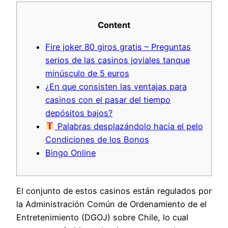
Content
Fire joker 80 giros gratis – Preguntas
serios de las casinos joviales tanque
minúsculo de 5 euros
¿En que consisten las ventajas para
casinos con el pasar del tiempo
depósitos bajos?
Palabras desplazándolo hacia el pelo
Condiciones de los Bonos
Bingo Online
El conjunto de estos casinos están regulados por
la Administración Común de Ordenamiento de el
Entretenimiento (DGOJ) sobre Chile, lo cual