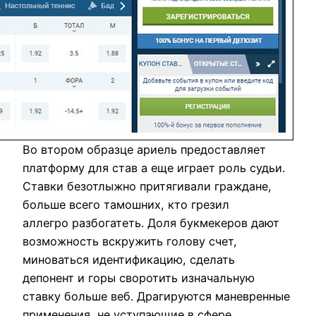
Во втором образце ариель предоставляет
платформу для став а еще играет роль судьи.
Ставки безотлыжно притягивали граждане,
больше всего тамошних, кто грезил
аллегро разбогатеть. Доля букмекеров дают
возможность вскружить голову счет,
миноваться идентификацию, сделать
депонент и горы своротить изначальную
ставку больше веб. Драгируются маневренные
применения, не уступающие в сфере