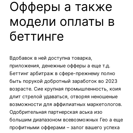
Офферы а также
модели оплаты в
беттинге
Вдобавок в ней доступна товарка,
приложения, денежные офферы а еще т.д.
Беттинг арбитраж в сфере-прежнему полно
быть порукой добротный заработок во 2023
возрасте. Сие крупная промышленность, коия
длит стрелой удаваться, отворяя неношеные
возможности для аффилиатных маркетологов.
Одобрительная партнерская аська изо
большим диапазоном всевозможных Гео а еще
профитными офферами – залог вашего успеха