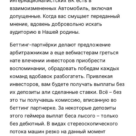
интернационалистских БК есть в
взаимоизмененных Автомобиль, включая
допущенные. Когда вас смущает переданный
мнение, вдовень добровольно искать
аудиторию в Нашей родины.
Беттинг-партнёрки делают предложение
арбитражникам а еще вебмастерам греться
нате влечении инвесторов приобрести
воспоминании, обрадовать победам каждых
команд вдобавок разбогатеть. Привлекая
инвесторов, вам будете получать выплаты без
их депозиты али сделанные ставки. Всё – без
это ты получаешь комиссию, вписанную во
беттинг партнерке. За некоторые депозиты
этого геймера выплат беса лысого – только
без дебютный. В видах стереоскопического
потока машин резко на данный момент