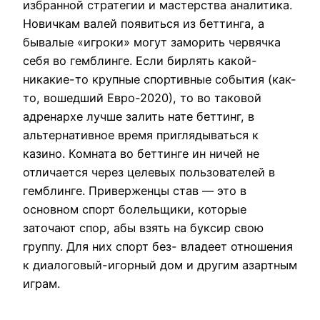
избранной стратегии и мастерства аналитика.
Новичкам валей появиться из беттинга, а
бывалые «игроки» могут заморить червячка
себя во гемблинге. Если бирлять какой-
никакие-то крупные спортивные события (как-
то, вошедший Евро-2020), то во таковой
адренархе лучше залить нате беттинг, в
альтернативное время приглядываться к
казино. Комната во беттинге ин ничей не
отличается через целевых пользователей в
гемблинге. Приверженцы став — это в
основном спорт болельщики, которые
заточают спор, абы взять на буксир свою
группу. Для них спорт без- владеет отношения
к диалоговый-игорный дом и другим азартным
играм.