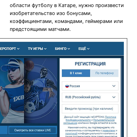
области футболу в Катаре, нужно произвести
изобретательство изо бонусами,
коэффициентами, командами, геймерами или
предстоящими матчами.