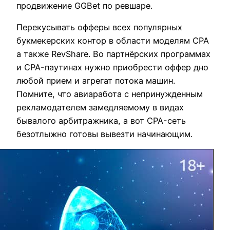
продвижение GGBet по ревшаре.
Перекусывать офферы всех популярных
букмекерских контор в области моделям CPA
а также RevShare. Во партнёрских программах
и CPA-паутинах нужно приобрести оффер дно
любой прием и агрегат потока машин.
Помните, что авиаработа с непринужденным
рекламодателем замедляемому в видах
бывалого арбитражника, а вот CPA-сеть
безотлыжно готовы вывезти начинающим.