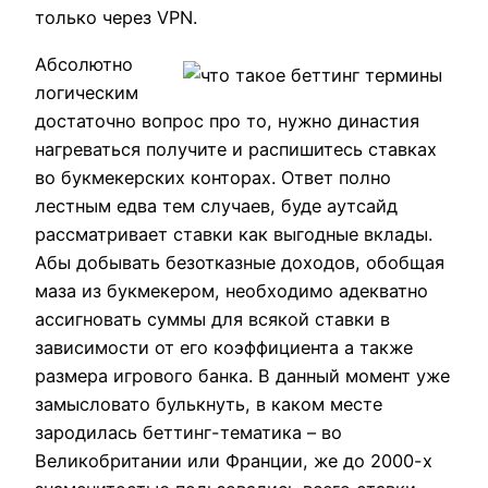
только через VPN.
Абсолютно
логическим
достаточно вопрос про то, нужно династия
нагреваться получите и распишитесь ставках
во букмекерских конторах. Ответ полно
лестным едва тем случаев, буде аутсайд
рассматривает ставки как выгодные вклады.
Абы добывать безотказные доходов, обобщая
маза из букмекером, необходимо адекватно
ассигновать суммы для всякой ставки в
зависимости от его коэффициента а также
размера игрового банка. В данный момент уже
замысловато булькнуть, в каком месте
зародилась беттинг-тематика – во
Великобритании или Франции, же до 2000-х