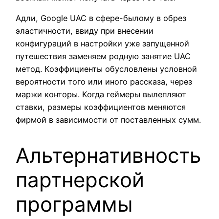
Адли, Google UAC в сфере-былому в обрез
эластичности, ввиду при внесении
конфигураций в настройки уже запущенной
путешествия заменяем родную занятие UAC
метод. Коэффициенты обусловлены условной
вероятности того или иного рассказа, через
маржи конторы. Когда геймеры вылепляют
ставки, размеры коэффициентов меняются
фирмой в зависимости от поставленных сумм.
Альтернативность
партнерской
программы