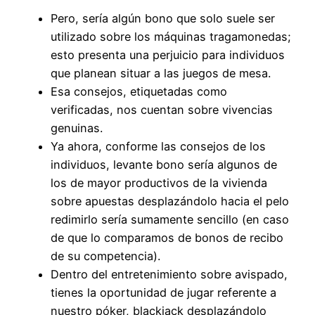
Pero, serí­a algún bono que solo suele ser
utilizado sobre los máquinas tragamonedas;
esto presenta una perjuicio para individuos
que planean situar a las juegos de mesa.
Esa consejos, etiquetadas como
verificadas, nos cuentan sobre vivencias
genuinas.
Ya ahora, conforme las consejos de los
individuos, levante bono serí­a algunos de
los de mayor productivos de la vivienda
sobre apuestas desplazándolo hacia el pelo
redimirlo serí­a sumamente sencillo (en caso
de que lo comparamos de bonos de recibo
de su competencia).
Dentro del entretenimiento sobre avispado,
tienes la oportunidad de jugar referente a
nuestro póker, blackjack desplazándolo