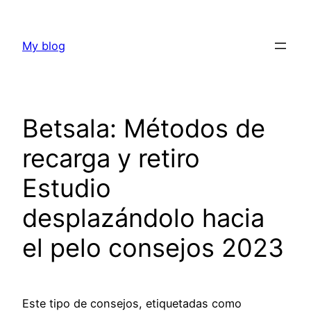
Skip
to
My blog
content
Betsala: Métodos de
recarga y retiro
Estudio
desplazándolo hacia
el pelo consejos 2023
Este tipo de consejos, etiquetadas como