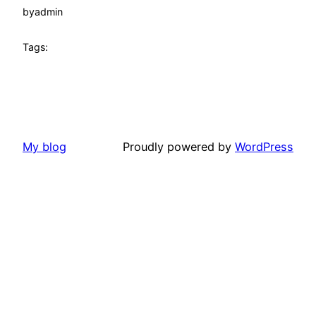
by
admin
Tags:
My blog
Proudly powered by
WordPress