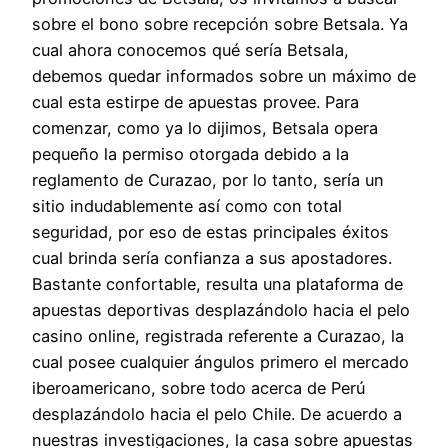
sobre el bono sobre recepción sobre Betsala. Ya
cual ahora conocemos qué serí­a Betsala,
debemos quedar informados sobre un máximo de
cual esta estirpe de apuestas provee. Para
comenzar, como ya lo dijimos, Betsala opera
pequeño la permiso otorgada debido a la
reglamento de Curazao, por lo tanto, serí­a un
sitio indudablemente así­ como con total
seguridad, por eso de estas principales éxitos
cual brinda serí­a confianza a sus apostadores.
Bastante confortable, resulta una plataforma de
apuestas deportivas desplazándolo hacia el pelo
casino online, registrada referente a Curazao, la
cual posee cualquier ángulos primero el mercado
iberoamericano, sobre todo acerca de Perú
desplazándolo hacia el pelo Chile. De acuerdo a
nuestras investigaciones, la casa sobre apuestas