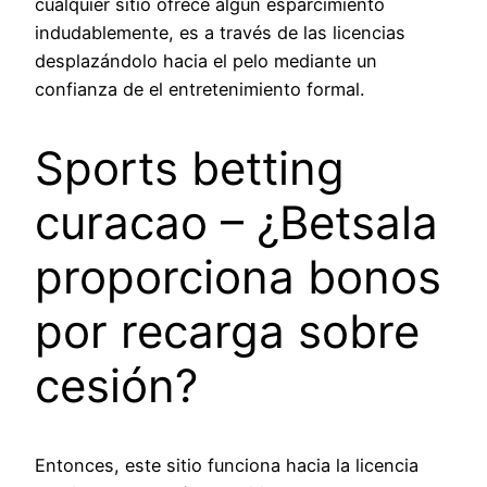
cualquier sitio ofrece algún esparcimiento
indudablemente, es a través de las licencias
desplazándolo hacia el pelo mediante un
confianza de el entretenimiento formal.
Sports betting
curacao – ¿Betsala
proporciona bonos
por recarga sobre
cesión?
Entonces, este sitio funciona hacia la licencia