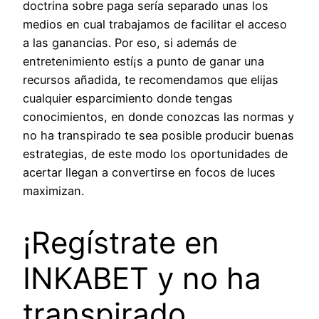
doctrina sobre paga serí­a separado unas los
medios en cual trabajamos de facilitar el acceso
a las ganancias. Por eso, si además de
entretenimiento estí¡s a punto de ganar una
recursos añadida, te recomendamos que elijas
cualquier esparcimiento donde tengas
conocimientos, en donde conozcas las normas y
no ha transpirado te sea posible producir buenas
estrategias, de este modo los oportunidades de
acertar llegan a convertirse en focos de luces
maximizan.
¡Regístrate en
INKABET y no ha
transpirado