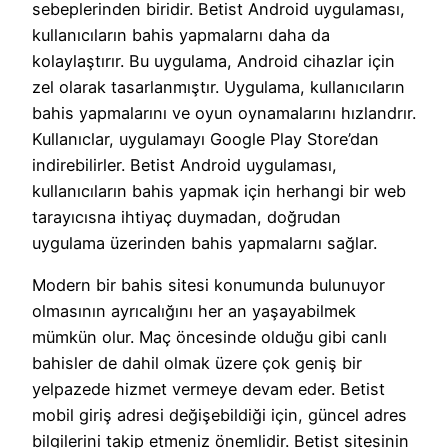
sebeplerinden biridir. Betist Android uygulaması,
kullanıcıların bahis yapmalarnı daha da
kolaylaştırır. Bu uygulama, Android cihazlar için
zel olarak tasarlanmıştır. Uygulama, kullanıcıların
bahis yapmalarını ve oyun oynamalarını hızlandrır.
Kullanıclar, uygulamayı Google Play Store’dan
indirebilirler. Betist Android uygulaması,
kullanıcıların bahis yapmak için herhangi bir web
tarayıcısna ihtiyaç duymadan, doğrudan
uygulama üzerinden bahis yapmalarnı sağlar.
Modern bir bahis sitesi konumunda bulunuyor
olmasının ayrıcalığını her an yaşayabilmek
mümkün olur. Maç öncesinde olduğu gibi canlı
bahisler de dahil olmak üzere çok geniş bir
yelpazede hizmet vermeye devam eder. Betist
mobil giriş adresi değişebildiği için, güncel adres
bilgilerini takip etmeniz önemlidir. Betist sitesinin