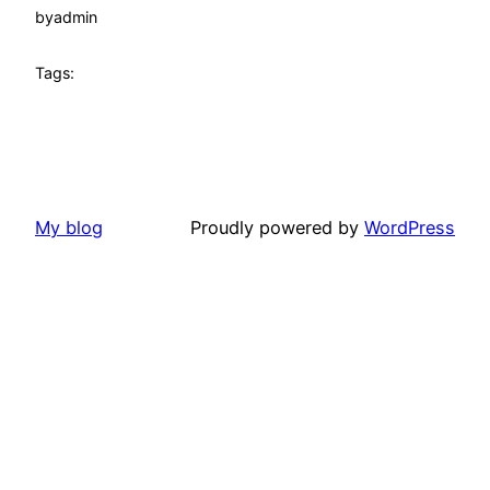
by
admin
Tags:
My blog
Proudly powered by
WordPress