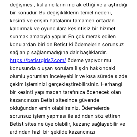
değişmesi, kullanıcıların merak ettiği ve araştırdığı
bir konudur. Bu değişikliklerin temel nedeni,
kesinti ve erişim hatalarını tamamen ortadan
kaldırmak ve oyunculara kesintisiz bir hizmet
sunmak amacıyla yapılır. En çok merak edilen
konulardan biri de Betist ki ödemelerin sorunsuz
sağlanıp sağlanmadığına dair başlıklardır.
https://betistgiris7.com/
ödeme yapıyor mu
konusunda oluşan sorulara ilişkin hakkındaki
olumlu yorumları inceleyebilir ve kısa sürede sizde
çekim işleminizi gerçekleştirebilirsiniz. Herhangi
bir kesinti yapılmadan tarafınıza ödenecek olan
kazancınızın Betist sitesinde güvende
olduğundan emin olabilirsiniz. Ödemelerde
sorunsuz işlem yapması ile adından söz ettiren
Betist sitesine üye olabilir, kazanç sağlayabilir ve
ardından hızlı bir şekilde kazancınızı