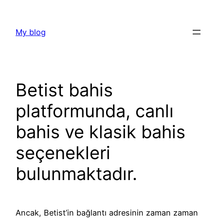
Skip
to
My blog
content
Betist bahis
platformunda, canlı
bahis ve klasik bahis
seçenekleri
bulunmaktadır.
Ancak, Betist’in bağlantı adresinin zaman zaman