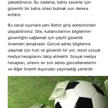
çekebilirsiniz. Bu nedenle, bahis severler için
güvenilir bir bahis sitesi bulmak son derece
kritiktir.
Bu sanal oyunlara yeni Betist giriş adresinizden
ulaşabilirsiniz. Site, kullanıcılarının bilgilerinin
güvenliğini sağlamak için çeşitli güvenlik
önlemleri almaktadır. Güncel adres bilgilerine
ulaşmak için hızlı ve güvenilir bir yol, resmi sosyal
medya hesaplarını takip etmektir. Sosyal medya
hesapları, sitenin en son adres güncellemelerini
ve diğer önemli duyuruları yayınladığı yerlerdir.