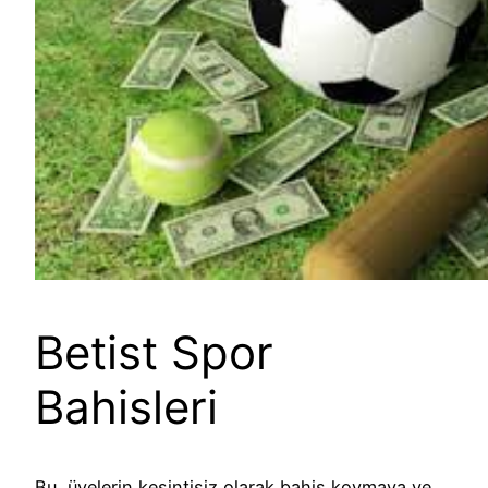
Betist Spor
Bahisleri
Bu, üyelerin kesintisiz olarak bahis koymaya ve