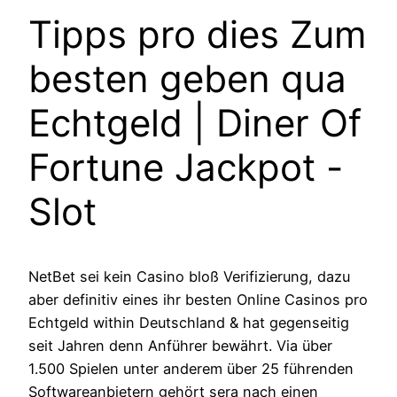
Tipps pro dies Zum
besten geben qua
Echtgeld | Diner Of
Fortune Jackpot -
Slot
NetBet sei kein Casino bloß Verifizierung, dazu
aber definitiv eines ihr besten Online Casinos pro
Echtgeld within Deutschland & hat gegenseitig
seit Jahren denn Anführer bewährt. Via über
1.500 Spielen unter anderem über 25 führenden
Softwareanbietern gehört sera nach einen