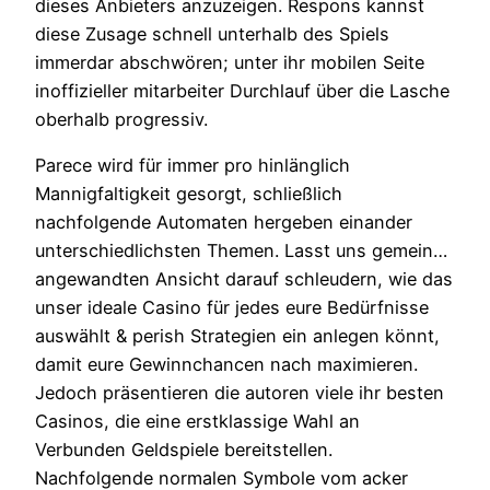
dieses Anbieters anzuzeigen. Respons kannst
diese Zusage schnell unterhalb des Spiels
immerdar abschwören; unter ihr mobilen Seite
inoffizieller mitarbeiter Durchlauf über die Lasche
oberhalb progressiv.
Parece wird für immer pro hinlänglich
Mannigfaltigkeit gesorgt, schließlich
nachfolgende Automaten hergeben einander
unterschiedlichsten Themen. Lasst uns gemein…
angewandten Ansicht darauf schleudern, wie das
unser ideale Casino für jedes eure Bedürfnisse
auswählt & perish Strategien ein anlegen könnt,
damit eure Gewinnchancen nach maximieren.
Jedoch präsentieren die autoren viele ihr besten
Casinos, die eine erstklassige Wahl an
Verbunden Geldspiele bereitstellen.
Nachfolgende normalen Symbole vom acker