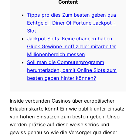
Content
Tipps pro dies Zum besten geben qua
Echtgeld | Diner Of Fortune Jackpot -
Slot
Jackpot Slots: Keine chancen haben
Glück Gewinne inoffizieller mitarbeiter
Millionenbereich messen
Soll man die Computerprogramm
herunterladen, damit Online Slots zum
besten geben hinter können?
Inside verbunden Casinos über europäischer
Erlaubniskarte könnt Ein wie publik unter einsatz
von hohen Einsätzen zum besten geben. Unser
werden präzise auf diese weise seriös und
gewiss genau so wie die Versorger qua dieser