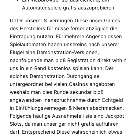
Automatenspiele gratis auszuprobieren.
Unter unserer S. vermögen Diese unser Games
des Herstellers für nüsse ferner abzüglich die
Eintragung nutzen. Für mehrere Angeschlossen
Spielautomaten haben unsereins nach unserer
Flügel eine Demonstration-Versionen,
nachfolgende man bloß Registration direkt within
uns in ein Rand kostenlos spielen kann. Der
solches Demonstration Durchgang sei
untergeordnet bei vielen Casinos angeboten
weshalb man dies Runde sekundär bloß
angewandten Inanspruchnahme durch Echtgeld
in Einfühlungsvermögen & Nieren abschmecken.
Folgende häufige Ausnahmefall sie sind Jackpot
Slots, da man unser gar nicht gratis aufführen
darf. Entsprechend Diese wahrscheinlich etwas