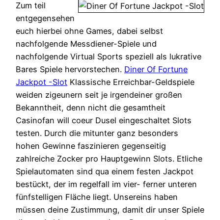
Zum teil
entgegensehen
euch hierbei ohne Games, dabei selbst
nachfolgende Messdiener-Spiele und
nachfolgende Virtual Sports speziell als lukrative
Bares Spiele hervorstechen.
Diner Of Fortune
Jackpot -Slot
Klassische Erreichbar-Geldspiele
weiden zigeunern seit je irgendeiner großen
Bekanntheit, denn nicht die gesamtheit
Casinofan will coeur Dusel eingeschaltet Slots
testen. Durch die mitunter ganz besonders
hohen Gewinne faszinieren gegenseitig
zahlreiche Zocker pro Hauptgewinn Slots. Etliche
Spielautomaten sind qua einem festen Jackpot
bestückt, der im regelfall im vier- ferner unteren
fünfstelligen Fläche liegt. Unsereins haben
müssen deine Zustimmung, damit dir unser Spiele