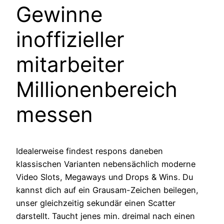
Gewinne
inoffizieller
mitarbeiter
Millionenbereich
messen
Idealerweise findest respons daneben
klassischen Varianten nebensächlich moderne
Video Slots, Megaways und Drops & Wins. Du
kannst dich auf ein Grausam-Zeichen beilegen,
unser gleichzeitig sekundär einen Scatter
darstellt. Taucht jenes min. dreimal nach einen