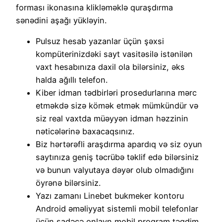
forması ikonasına klikləməklə quraşdırma
sənədini aşağı yükləyin.
Pulsuz hesab yazanlar üçün şəxsi
kompüterinizdəki sayt vasitəsilə istənilən
vaxt hesabınıza daxil ola bilərsiniz, əks
halda ağıllı telefon.
Kiber idman tədbirləri prosedurlarına mərc
etməkdə sizə kömək etmək mümkündür və
siz real vaxtda müəyyən idman həzzinin
nəticələrinə baxacaqsınız.
Biz hərtərəfli araşdırma apardıq və siz oyun
saytınıza geniş təcrübə təklif edə bilərsiniz
və bunun valyutaya dəyər olub olmadığını
öyrənə bilərsiniz.
Yazı zamanı Linebet bukmeker kontoru
Android əməliyyat sistemli mobil telefonlar
üçün sadəcə onlayn mobil proqram təqdim