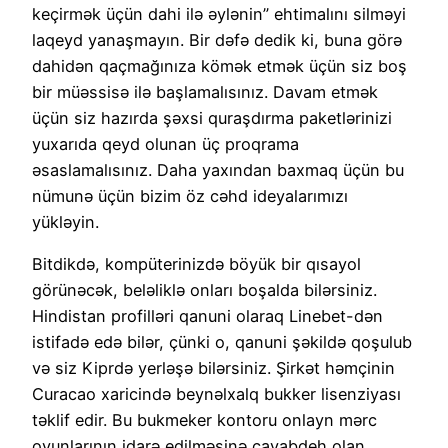
keçirmək üçün dahi ilə əylənin” ehtimalını silməyi
laqeyd yanaşmayın. Bir dəfə dedik ki, buna görə
dahidən qaçmağınıza kömək etmək üçün siz boş
bir müəssisə ilə başlamalısınız. Davam etmək
üçün siz hazırda şəxsi quraşdırma paketlərinizi
yuxarıda qeyd olunan üç proqrama
əsaslamalısınız. Daha yaxından baxmaq üçün bu
nümunə üçün bizim öz cəhd ideyalarımızı
yükləyin.
Bitdikdə, kompüterinizdə böyük bir qısayol
görünəcək, beləliklə onları boşalda bilərsiniz.
Hindistan profilləri qanuni olaraq Linebet-dən
istifadə edə bilər, çünki o, qanuni şəkildə qoşulub
və siz Kiprdə yerləşə bilərsiniz. Şirkət həmçinin
Curacao xaricində beynəlxalq bukker lisenziyası
təklif edir. Bu bukmeker kontoru onlayn mərc
oyunlarının idarə edilməsinə cavabdeh olan