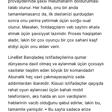
provayderində şəxsi məlumatların doldurulması
tələb olunur. Hər halda, onu bir anda
tamamlamasanız da, ilk dəstənizi qurduqdan
sonra onu yerinə yetirmək üçün sorğu-sual
olunur. Məsələn, fırıldaqçıların veb saytını əhatə
etmək üçün şəxsiyyət lazımdır. Proses həqiqətən
əladır, lakin bir çox oyunçu bir çox sahəni kəşf
etdiyi üçün onu əldən verir.
LineBet Banqladeş istifadəçilərinə qumar
dünyasına daxil olmaq və əylənmək üçün çoxsaylı
vasitələr təqdim edən böyük bir komandadır!
Abunəlik heç vaxt çəkməyəcəyiniz sadə
addımlardan ibarətdir. Xüsusi istifadəçilər qaçışda
rahat oyun əyləncəsi üçün bahalı mobil
telefonların, əks halda ən son vərdişlərin
həblərinin vacib olduğunu qəbul edirlər, lakin bu,
tamamilə yanlışdır. • Bu sayta sadəcə ərizə