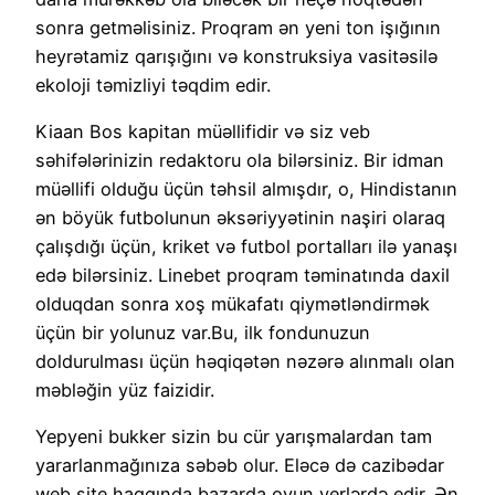
sonra getməlisiniz. Proqram ən yeni ton işığının
heyrətamiz qarışığını və konstruksiya vasitəsilə
ekoloji təmizliyi təqdim edir.
Kiaan Bos kapitan müəllifidir və siz veb
səhifələrinizin redaktoru ola bilərsiniz. Bir idman
müəllifi olduğu üçün təhsil almışdır, o, Hindistanın
ən böyük futbolunun əksəriyyətinin naşiri olaraq
çalışdığı üçün, kriket və futbol portalları ilə yanaşı
edə bilərsiniz. Linebet proqram təminatında daxil
olduqdan sonra xoş mükafatı qiymətləndirmək
üçün bir yolunuz var.Bu, ilk fondunuzun
doldurulması üçün həqiqətən nəzərə alınmalı olan
məbləğin yüz faizidir.
Yepyeni bukker sizin bu cür yarışmalardan tam
yararlanmağınıza səbəb olur. Eləcə də cazibədar
web site haqqında bazarda oyun yerlərdə edir. Ən