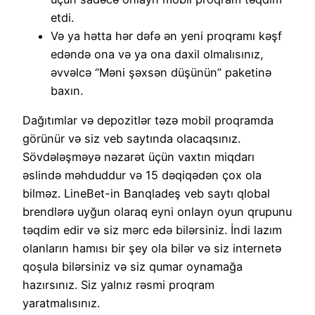
etdi.
Və ya hətta hər dəfə ən yeni proqramı kəşf
edəndə ona və ya ona daxil olmalısınız,
əvvəlcə “Məni şəxsən düşünün” paketinə
baxın.
Dağıtımlar və depozitlər təzə mobil proqramda
görünür və siz veb saytında olacaqsınız.
Sövdələşməyə nəzarət üçün vaxtın miqdarı
əslində məhduddur və 15 dəqiqədən çox ola
bilməz. LineBet-in Banqladeş veb saytı qlobal
brendlərə uyğun olaraq eyni onlayn oyun qrupunu
təqdim edir və siz mərc edə bilərsiniz. İndi lazım
olanların hamısı bir şey ola bilər və siz internetə
qoşula bilərsiniz və siz qumar oynamağa
hazırsınız. Siz yalnız rəsmi proqram
yaratmalısınız.