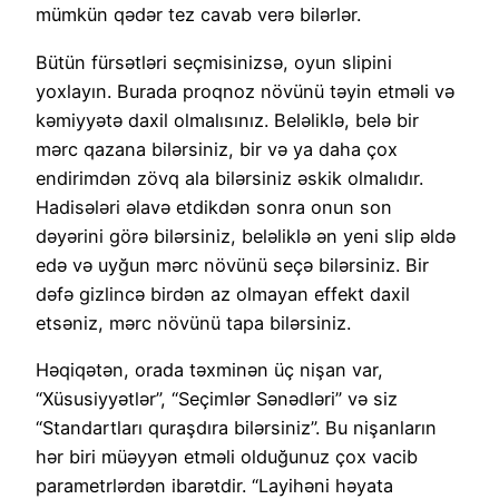
mümkün qədər tez cavab verə bilərlər.
Bütün fürsətləri seçmisinizsə, oyun slipini
yoxlayın. Burada proqnoz növünü təyin etməli və
kəmiyyətə daxil olmalısınız. Beləliklə, belə bir
mərc qazana bilərsiniz, bir və ya daha çox
endirimdən zövq ala bilərsiniz əskik olmalıdır.
Hadisələri əlavə etdikdən sonra onun son
dəyərini görə bilərsiniz, beləliklə ən yeni slip əldə
edə və uyğun mərc növünü seçə bilərsiniz. Bir
dəfə gizlincə birdən az olmayan effekt daxil
etsəniz, mərc növünü tapa bilərsiniz.
Həqiqətən, orada təxminən üç nişan var,
“Xüsusiyyətlər”, “Seçimlər Sənədləri” və siz
“Standartları quraşdıra bilərsiniz”. Bu nişanların
hər biri müəyyən etməli olduğunuz çox vacib
parametrlərdən ibarətdir. “Layihəni həyata