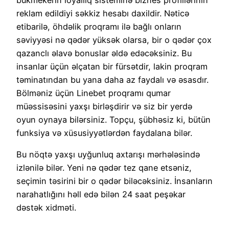
bukmekerin loyallıq sisteminə biznes profillərinin
reklam edildiyi səkkiz hesabı daxildir. Nəticə
etibarilə, öhdəlik proqramı ilə bağlı onların
səviyyəsi nə qədər yüksək olarsa, bir o qədər çox
qazanclı əlavə bonuslar əldə edəcəksiniz. Bu
insanlar üçün əlçatan bir fürsətdir, lakin proqram
təminatından bu yana daha az faydalı və əsasdır.
Bölməniz üçün Linebet proqramı qumar
müəssisəsini yaxşı birləşdirir və siz bir yerdə
oyun oynaya bilərsiniz. Topçu, şübhəsiz ki, bütün
funksiya və xüsusiyyətlərdən faydalana bilər.
Bu nöqtə yaxşı uyğunluq axtarışı mərhələsində
izlənilə bilər. Yeni nə qədər tez qane etsəniz,
seçimin təsirini bir o qədər biləcəksiniz. İnsanların
narahatlığını həll edə bilən 24 saat peşəkar
dəstək xidməti.