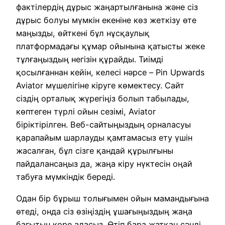
фактілердің дұрыс жаңартылғанына және сіз
дұрыс болуы мүмкін екеніне көз жеткізу өте
маңызды, өйткені бұл нұсқаулық
платформадағы құмар ойынына қатысты жеке
тұлғаңыздың негізін құрайды. Тиімді
қосылғаннан кейін, келесі нәрсе – Pin Upwards
Aviator мүшелігіне кіруге көмектесу. Сайт
сіздің орталық жүрегіңіз болып табылады,
көптеген түрлі ойын сезімі, Aviator
біріктірілген. Веб-сайтыңыздың орналасуы
қарапайым шарлауды қамтамасыз ету үшін
жасалған, бұл сізге қандай құрылғыны
пайдалансаңыз да, жаңа кіру нүктесін оңай
табуға мүмкіндік береді.
Одан бір бұрыш толығымен ойын мамандығына
өтеді, онда сіз өзіңіздің ұшағыңыздың жаңа
бағытын көре аласыз. Өтіп бара жатқан сәнді