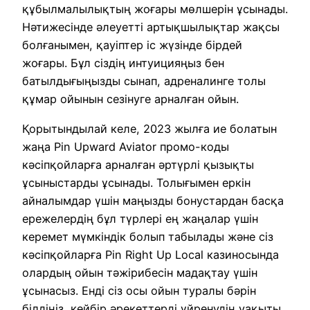
құбылмалылықтың жоғары мөлшерін ұсынады.
Нәтижесінде әлеуетті артықшылықтар жақсы
болғанымен, қауіптер іс жүзінде бірдей
жоғары. Бұл сіздің интуицияңыз бен
батылдығыңызды сынап, адреналинге толы
құмар ойынын сезінуге арналған ойын.
Қорытындылай келе, 2023 жылға ие болатын
жаңа Pin Upward Aviator промо-коды
кәсіпқойларға арналған әртүрлі қызықты
ұсыныстарды ұсынады. Толығымен еркін
айналымдар үшін маңызды бонустардан басқа
ережелердің бұл түрлері ең жаңалар үшін
керемет мүмкіндік болып табылады және сіз
кәсіпқойларға Pin Right Up Local казиносында
олардың ойын тәжірибесін мадақтау үшін
ұсынасыз. Енді сіз осы ойын туралы бәрін
білдіңіз, кейбір әрекеттерді үйренудің уақыты