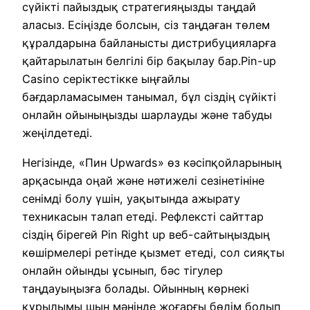
сүйікті пайыздық стратегияңызды таңдай
аласыз. Есіңізде болсын, сіз таңдаған төлем
құралдарына байланысты дистрибуцияларға
қайтарылатын белгілі бір бақылау бар.Pin-up
Casino серіктестікке ыңғайлы
бағдарламасымен танымал, бұл сіздің сүйікті
онлайн ойыныңызды шарлауды және табуды
жеңілдетеді.
Негізінде, «Пин Upwards» өз кәсіпқойларының
арқасында оңай және нәтижелі сезінетініне
сенімді болу үшін, уақытында ажырату
техникасын талап етеді. Рефлексті сайттар
сіздің бірегей Pin Right up веб-сайтыңыздың
көшірмелері ретінде қызмет етеді, сол сияқты
онлайн ойынды ұсынып, бәс тігулер
таңдауыңызға болады. Ойынның көрнекі
құрылымы шын мәнінде жоғарғы бөлім болып