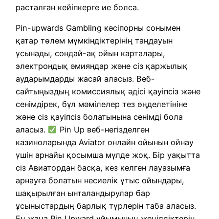
расталған кейіпкерге ие болса.
Pin-upwards Gambling кәсіпорны сонымен
қатар төлем мүмкіндіктерінің таңдауын
ұсынады, сондай-ақ ойын карталары,
электрондық әмияндар және сіз қаржылық
аударымдарды жасай аласыз. Веб-
сайтыңыздың комиссиялық әдісі қауіпсіз және
сенімдірек, бұл мәмілелер тез өңделетініне
және сіз қауіпсіз болатынына сенімді бола
аласыз.
Pin Up веб-негізделген
казиноларында Aviator онлайн ойынын ойнау
үшін арнайы қосымша мүлде жоқ. Бір уақытта
сіз Авиатордан басқа, кез келген лауазымға
арнауға болатын несиелік ұтыс ойындары,
шақырылған ынталандырулар бар
ұсыныстардың барлық түрлерін таба аласыз.
Ең жаңа Pin Upward ұйымының жеңілдіктерін