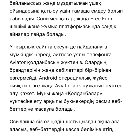
байланыссыз жаңа мұздатылған ұшақ
ойындарына қатысу үшін тамаша емдеу болып
табылады. Сонымен қатар, жаңа Free Form
шешімі және жұмыс платформасында сәндік
айналар пайда болады.
Ұтқырлық сайтта екеуін де пайдалануға
мүмкіндік береді, әйтпесе ұялы телефонға
Aviator қолданбасын жүктеңіз. Олардың
брендтерінің жаңа қабілеттері бір-бірінен
өзгермейді. Android операциялық жүйесі
сияқты сізге жаңа Aviator apk құжатын жүктеп
алу қажет. Мұны жаңа «Қолданбалар»
нүктесіне өту арқылы букмекердің ресми веб-
беттеріне жасауға болады.
Осылайша сіз өзіңіздің шотыңыздан ақша ала
аласыз, веб-беттердің касса бөліміне өтіп,