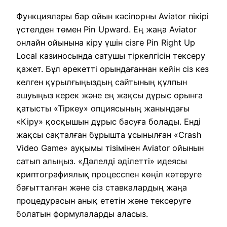
Функциялары бар ойын кәсіпорны Aviator пікірі
үстелден төмен Pin Upward. Ең жаңа Aviator
онлайн ойынына кіру үшін сізге Pin Right Up
Local казиносында сатушы тіркелгісін тексеру
қажет. Бұл әрекетті орындағаннан кейін сіз кез
келген құрылғыңыздың сайтының құлпын
ашуыңыз керек және ең жақсы дұрыс орынға
қатысты «Тіркеу» опциясының жанындағы
«Кіру» қосқышын дұрыс басуға болады. Енді
жақсы сақталған бұрышта ұсынылған «Crash
Video Game» ауқымы тізімінен Aviator ойынын
сатып алыңыз.
«Дәлелді әділетті» идеясы
криптографиялық процесспен көңіл көтеруге
бағытталған және сіз ставкалардың жаңа
процедурасын анық ететін және тексеруге
болатын формулаларды аласыз.