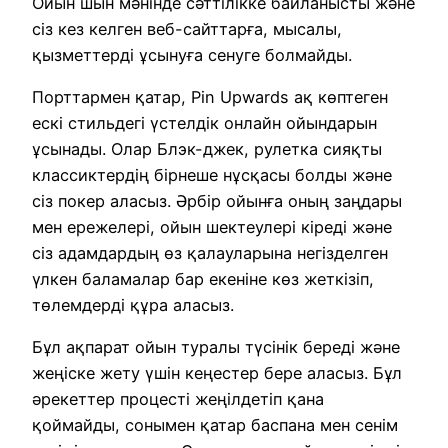
Ойын шын мәнінде сәттілікке байланысты және
сіз кез келген веб-сайттарға, мысалы,
қызметтерді ұсынуға сенуге болмайды.
Порттармен қатар, Pin Upwards ақ көптеген
ескі стильдегі үстелдік онлайн ойындарын
ұсынады. Олар Блэк-джек, рулетка сияқты
классиктердің бірнеше нұсқасы болды және
сіз покер аласыз. Әрбір ойынға оның заңдары
мен ережелері, ойын шектеулері кіреді және
сіз адамдардың өз қалауларына негізделген
үлкен баламалар бар екеніне көз жеткізіп,
төлемдерді құра аласыз.
Бұл ақпарат ойын туралы түсінік береді және
жеңіске жету үшін кеңестер бере аласыз. Бұл
әрекеттер процесті жеңілдетіп қана
қоймайды, сонымен қатар баспана мен сенім