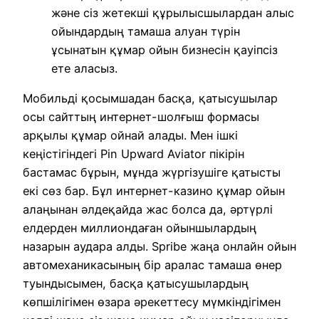
және сіз жетекші құрылысшылардан алыс
ойындардың тамаша алуан түрін
ұсынатын құмар ойын бизнесін қауіпсіз
ете аласыз.
Мобильді қосымшадан басқа, қатысушылар
осы сайттың интернет-шолғыш формасы
арқылы құмар ойнай алады. Мен ішкі
кеңістігіндегі Pin Upward Aviator пікірін
бастамас бұрын, мұнда жүргізушіге қатысты
екі сөз бар. Бұл интернет-казино құмар ойын
алаңынан әлдеқайда жас болса да, әртүрлі
елдерден миллиондаған ойыншылардың
назарын аудара алды. Spribe жаңа онлайн ойын
автомеханикасының бір аралас тамаша өнер
туындысымен, басқа қатысушылардың
көпшілігімен өзара әрекеттесу мүмкіндігімен