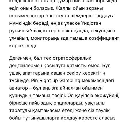
келді және сіз жаңа құмар ойын кәсіпорнында
әділ ойын боласыз. Жалпы ойын экраны
сонымен қатар бәс тігу өлшемдерін таңдауға
мүмкіндік береді, ең аз үлеске Үндістан
рупиясы.Ұшақ көтеріліп жатқанда, секундына
ұлғайып, мониторыңызда тамаша коэффициент
көрсетіледі.
Дегенмен, бұл тек стратосфералық
деңгейлермен қосылуға қатысты емес; Бұл
ұшақ апаттарына қашан секіру керектігін
түсінуде. Pin Right up Gambling мекемесіндегі
авиатор – бұл аңызға айналған ойынмен
қуанудың тамаша тәсілі. Ол қауіпсіз экожүйені,
бірнеше пайыздық опцияларды, уақтылы
таратуды қамтамасыз етеді және сіз тәулік
бойы тұтынушыларға қолдау көрсете аласыз.