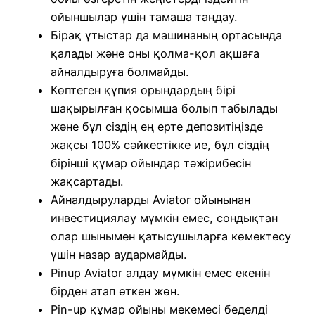
ойыншылар үшін тамаша таңдау.
Бірақ ұтыстар да машинаның ортасында
қалады және оны қолма-қол ақшаға
айналдыруға болмайды.
Көптеген құпия орындардың бірі
шақырылған қосымша болып табылады
және бұл сіздің ең ерте депозитіңізде
жақсы 100% сәйкестікке ие, бұл сіздің
бірінші құмар ойындар тәжірибесін
жақсартады.
Айналдыруларды Aviator ойынынан
инвестициялау мүмкін емес, сондықтан
олар шынымен қатысушыларға көмектесу
үшін назар аудармайды.
Pinup Aviator алдау мүмкін емес екенін
бірден атап өткен жөн.
Pin-up құмар ойыны мекемесі беделді