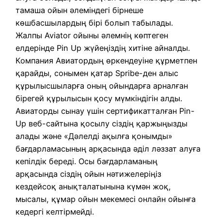
тамаша ойын әлеміндегі бірнеше
көшбасшылардың бірі болып табылады.
Жалпы Aviator ойыны әлемнің көптеген
елдерінде Pin Up жүйеңіздің хитіне айналды.
Компания Авиатордың өркендеуіне құрметпен
қарайды, сонымен қатар Spribe-ден алыс
құрылысшыларға оның ойындарға арналған
бірегей құрылысын қосу мүмкіндігін алды.
Авиаторды сынау үшін сертификатталған Pin-
Up веб-сайтына қосылу сіздің қаржыңызды
алады және «Дәлелді ақылға қонымды»
бағдарламасының арқасында әділ ләззат алуға
кепілдік береді. Осы бағдарламаның
арқасында сіздің ойын нәтижелеріңіз
кездейсоқ анықталатынына күмән жоқ,
мысалы, құмар ойын мекемесі онлайн ойынға
кедергі келтірмейді.