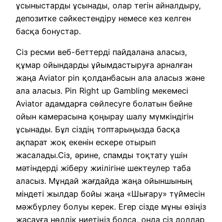
ұсыныстарды ұсынады, олар тегін айналдыру,
депозитке сәйкестендіру немесе кез келген
басқа бонустар.
Сіз ресми веб-беттерді пайдалана аласыз,
құмар ойындарды ұйымдастыруға арналған
жаңа Aviator pin қолданбасын ала аласыз және
ала аласыз. Pin Right up Gambling мекемесі
Aviator адамдарға сөйлесуге болатын бейне
ойын камерасына қоңырау шалу мүмкіндігін
ұсынады. Бұл сіздің топтарыңызда басқа
ақпарат жоқ екенін ескере отырып
жасалады.Сіз, әрине, спамды тоқтату үшін
мәтіндерді жіберу жиілігіне шектеулер таба
аласыз. Мұндай жағдайда жаңа ойыншының
міндеті жылдар бойы жаңа «Шығару» түймесін
мәжбүрлеу болуы керек. Егер сізде мұны өзіңіз
жасауға нөлдік ниетіңіз болса, онда сіз доллар