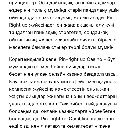
принциптер. Осы дайындықтан кейін адамдар
өздерінің толық мүмкіндіктерін пайдалану үшін
ойындардан ләззат алудың жолын алады. Pin
Right up жүйесіндегі ең жаңа ақшаны алу күні
таңдалған пайыздық стратегия, сондай-ақ
ойыншының мүшелік жағдайы сияқты бірнеше
мәселеге байланысты әр түрлі болуы мүмкін.
Қорытындылай келе, Pin-right up Casino – бұл
мүмкіндіктер мен бейне ойындар тізімін
беретін ең үлкен онлайн казино бағдарламасы.
Қауіпсіз пайдаланушы интерфейсі мен қауіпсіз
комиссия жүйесіне көмектесетін оның жан-
жақты ойындар жинағынан оның веб-беттерін
ұнататындар өте көп. Тәжірибелі пайдаланушы
болсаңыз да, онлайн казиноларға үйренбеген
болсаңыз да, Pin-right up Gambling кәсіпорны
енді сізді көңіл көтеруге көмектесетін және