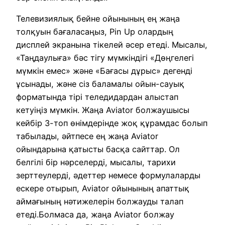
Телевизиялық бейне ойынының ең жаңа
толқуын бағаласаңыз, Pin Up олардың
дисплей экранына тікелей әсер етеді. Мысалы,
«Таңдаулыға» бәс тігу мүмкіндігі «Дөңгелегі
мүмкін емес» және «Бағасы дұрыс» дегенді
ұсынады, және сіз баламалы ойын-сауық
форматында тірі теледидардан алыстап
кетуіңіз мүмкін. Жаңа Aviator болжаушысы
кейбір 3-топ өнімдерінде жоқ құрамдас болып
табылады, әйтпесе ең жаңа Aviator
ойындарына қатысты басқа сайттар. Ол
белгілі бір нәрселерді, мысалы, тарихи
зерттеулерді, әдеттер немесе формулаларды
ескере отырып, Aviator ойынының апаттық
аймағының нәтижелерін болжауды талап
етеді.Болмаса да, жаңа Aviator болжау