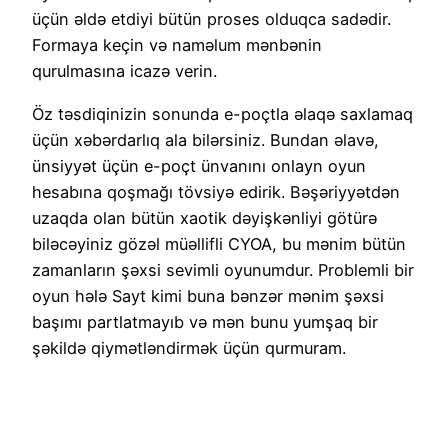
üçün əldə etdiyi bütün proses olduqca sadədir.
Formaya keçin və naməlum mənbənin
qurulmasına icazə verin.
Öz təsdiqinizin sonunda e-poçtla əlaqə saxlamaq
üçün xəbərdarlıq ala bilərsiniz. Bundan əlavə,
ünsiyyət üçün e-poçt ünvanını onlayn oyun
hesabına qoşmağı tövsiyə edirik. Bəşəriyyətdən
uzaqda olan bütün xaotik dəyişkənliyi götürə
biləcəyiniz gözəl müəllifli CYOA, bu mənim bütün
zamanların şəxsi sevimli oyunumdur. Problemli bir
oyun hələ Sayt kimi buna bənzər mənim şəxsi
başımı partlatmayıb və mən bunu yumşaq bir
şəkildə qiymətləndirmək üçün qurmuram.