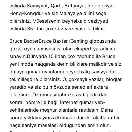
əslində Kəmiyyət, Qərb, Britaniya, İndoneziya,
Honq-Konqdur və siz Malayziya dilini seçə
bilərsiniz. Müəssisənin beynəlxalq vəziyyəti
əslində 35-dən çox söz versiyası ilə bilinir.
Bruce BaxterBruce Baxter iGaming qlobusunda
qəzalı oyunla xüsusi işi olan ekspert yaradıcını
sınayın.Dünyada 10 ildən çox təcrübə ilə Bruce
yeni moda haqqında dərin biliklərə malikdir və siz
onlayn qumar oyunlarını beynəlxalq səviyyədə
təkmilləşdirə bilərsiniz. O, çoxsaylı yazılar, bloqlar
yaradıb və siz bu mövzuda sənədləri axtara
bilərsiniz. Öz münasibətinizi təsdiqlədikdən
sonra, nömrə ilə bağlı internet qumar veb-
səhifələrində məşhur olanlarla rastlaşın. Daha
sonra yükləməyinizə kömək edəcək təkliflərin bir
neçə saniyə məsələsi olduğundan əmin olun.