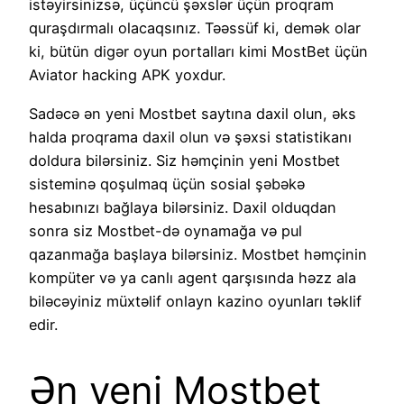
istəyirsinizsə, üçüncü şəxslər üçün proqram
quraşdırmalı olacaqsınız. Təəssüf ki, demək olar
ki, bütün digər oyun portalları kimi MostBet üçün
Aviator hacking APK yoxdur.
Sadəcə ən yeni Mostbet saytına daxil olun, əks
halda proqrama daxil olun və şəxsi statistikanı
doldura bilərsiniz. Siz həmçinin yeni Mostbet
sisteminə qoşulmaq üçün sosial şəbəkə
hesabınızı bağlaya bilərsiniz. Daxil olduqdan
sonra siz Mostbet-də oynamağa və pul
qazanmağa başlaya bilərsiniz. Mostbet həmçinin
kompüter və ya canlı agent qarşısında həzz ala
biləcəyiniz müxtəlif onlayn kazino oyunları təklif
edir.
Ən yeni Mostbet