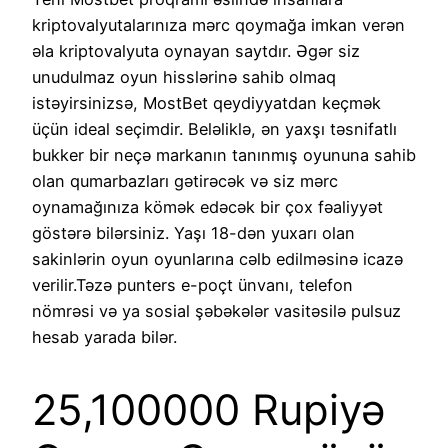
kriptovalyutalarınıza mərc qoymağa imkan verən
əla kriptovalyuta oynayan saytdır. Əgər siz
unudulmaz oyun hisslərinə sahib olmaq
istəyirsinizsə, MostBet qeydiyyatdan keçmək
üçün ideal seçimdir. Beləliklə, ən yaxşı təsnifatlı
bukker bir neçə markanın tanınmış oyununa sahib
olan qumarbazları gətirəcək və siz mərc
oynamağınıza kömək edəcək bir çox fəaliyyət
göstərə bilərsiniz. Yaşı 18-dən yuxarı olan
sakinlərin oyun oyunlarına cəlb edilməsinə icazə
verilir.Təzə punters e-poçt ünvanı, telefon
nömrəsi və ya sosial şəbəkələr vasitəsilə pulsuz
hesab yarada bilər.
25,100000 Rupiyə