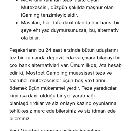
Mütəxəssisi, düzgün şəkildə məşhur olan
iGaming tənzimləyicisidir.
Məsələn, hər dəfə daxil olanda hər hansı bir
şeyə ehtiyac duymursunuzsa, bu, alternativ
ola bilər.
Peşəkarların bu 24 saat ərzində bütün uduşlarını
tez bir zamanda depozit edə və çıxara biləcəyi bir
çox bank alternativləri var. Ümumilikdə, Ata hesab
edir ki, Mostbet Gambling müəssisəsi təzə və
təcrübəli mütəxəssislər üçün boş vaxtlarını
ödəmək üçün mükəmməl yerdir. Təzə yaradıcılar
kiminsə daxil olduğu bir yer yaratmağı
planlaşdırırdılar və siz onlayn kazino oyunlarına
təhlükəsiz mərc edə bilərsiniz və siz idman edə
bilərsiniz.
Yeni Mostbet proqramı əslində insanlara