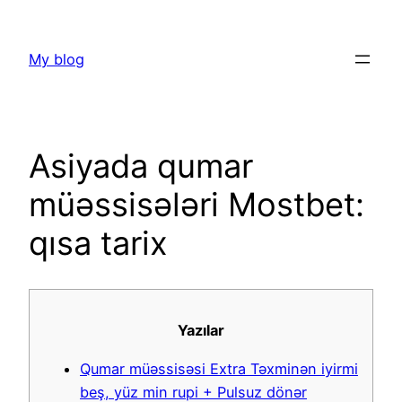
Skip
to
My blog
content
Asiyada qumar
müəssisələri Mostbet:
qısa tarix
Yazılar
Qumar müəssisəsi Extra Təxminən iyirmi
beş, yüz min rupi + Pulsuz dönər