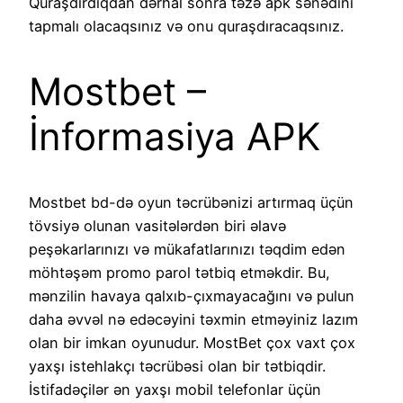
Quraşdırdıqdan dərhal sonra təzə apk sənədini
tapmalı olacaqsınız və onu quraşdıracaqsınız.
Mostbet –
İnformasiya APK
Mostbet bd-də oyun təcrübənizi artırmaq üçün
tövsiyə olunan vasitələrdən biri əlavə
peşəkarlarınızı və mükafatlarınızı təqdim edən
möhtəşəm promo parol tətbiq etməkdir. Bu,
mənzilin havaya qalxıb-çıxmayacağını və pulun
daha əvvəl nə edəcəyini təxmin etməyiniz lazım
olan bir imkan oyunudur. MostBet çox vaxt çox
yaxşı istehlakçı təcrübəsi olan bir tətbiqdir.
İstifadəçilər ən yaxşı mobil telefonlar üçün