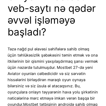
veb-saytı nə qədər
əvvəl işləməyə
başladı?
Təzə nağd pul əlavəsi səhifələrə sahib olmaq
üçün təhlükəsizlik şəbəkəsini təmin etmək və ona
itkilərinin bir qismini yaxşılaşdırmaq şansı vermək
üçün nəzərdə tutulmuşdur. Mostbet 27-də yeni
Aviator oyunları cəlbedicidir və siz sərvətin
hissələrini birləşdirən maraqlı oyun oynaya
bilərsiniz və siz üsula əl atacaqsınız. Bu,
oyunçulara onlayn təyyarənin hava yolu şirkətinin
nəticələrinə mərc etməyə imkan verən başqa bir
oyundur.Mostbet tətbiqinin androidə sahib olmaq