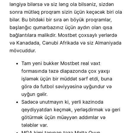
ləngiyə bilərsə və siz ləng ola bilsəniz, sizdən
sonra mütləq proqram sizin üçün keçəcək biri ola
bilər. Bu bitdəki bir sıra ən böyük proqramlar,
başlanğıc qumarbazınız üçün aydın olan qısa
bağlantılara malikdir. Mostbet çoxsaylı yerlərdə
və Kanadada, Cənubi Afrikada və siz Almaniyada
mövcuddur.
Tam yeni bukker Mostbet real vaxt
formasında təzə diapazonda çox yaxşı
işləmək üçün bir müddət sərf etdi, buna
görə də futbol səviyyəsinə uyğundur və
uyğun gəlir.
Sadəcə unutmayın ki, yerli kazinoda
qeydiyyatdan keçmək, yerləşdirmək və geri
götürmək üçün müəyyən addımlar və
tələblər var.
MGA kimi tanınan təzə Malta Oyun