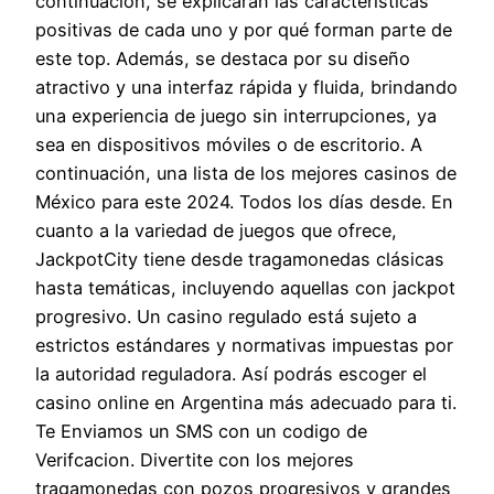
continuación, se explicarán las características
positivas de cada uno y por qué forman parte de
este top. Además, se destaca por su diseño
atractivo y una interfaz rápida y fluida, brindando
una experiencia de juego sin interrupciones, ya
sea en dispositivos móviles o de escritorio. A
continuación, una lista de los mejores casinos de
México para este 2024. Todos los días desde. En
cuanto a la variedad de juegos que ofrece,
JackpotCity tiene desde tragamonedas clásicas
hasta temáticas, incluyendo aquellas con jackpot
progresivo. Un casino regulado está sujeto a
estrictos estándares y normativas impuestas por
la autoridad reguladora. Así podrás escoger el
casino online en Argentina más adecuado para ti.
Te Enviamos un SMS con un codigo de
Verifcacion. Divertite con los mejores
tragamonedas con pozos progresivos y grandes