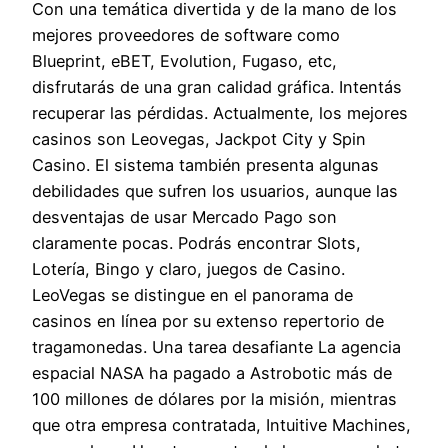
Con una temática divertida y de la mano de los
mejores proveedores de software como
Blueprint, eBET, Evolution, Fugaso, etc,
disfrutarás de una gran calidad gráfica. Intentás
recuperar las pérdidas. Actualmente, los mejores
casinos son Leovegas, Jackpot City y Spin
Casino. El sistema también presenta algunas
debilidades que sufren los usuarios, aunque las
desventajas de usar Mercado Pago son
claramente pocas. Podrás encontrar Slots,
Lotería, Bingo y claro, juegos de Casino.
LeoVegas se distingue en el panorama de
casinos en línea por su extenso repertorio de
tragamonedas. Una tarea desafiante La agencia
espacial NASA ha pagado a Astrobotic más de
100 millones de dólares por la misión, mientras
que otra empresa contratada, Intuitive Machines,