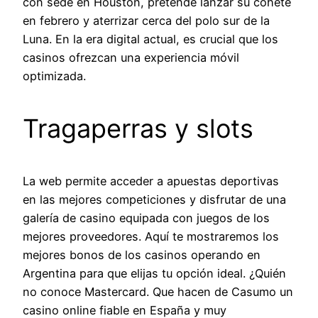
con sede en Houston, pretende lanzar su cohete
en febrero y aterrizar cerca del polo sur de la
Luna. En la era digital actual, es crucial que los
casinos ofrezcan una experiencia móvil
optimizada.
Tragaperras y slots
La web permite acceder a apuestas deportivas
en las mejores competiciones y disfrutar de una
galería de casino equipada con juegos de los
mejores proveedores. Aquí te mostraremos los
mejores bonos de los casinos operando en
Argentina para que elijas tu opción ideal. ¿Quién
no conoce Mastercard. Que hacen de Casumo un
casino online fiable en España y muy