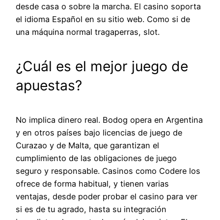
desde casa o sobre la marcha. El casino soporta
el idioma Español en su sitio web. Como si de
una máquina normal tragaperras, slot.
¿Cuál es el mejor juego de
apuestas?
No implica dinero real. Bodog opera en Argentina
y en otros países bajo licencias de juego de
Curazao y de Malta, que garantizan el
cumplimiento de las obligaciones de juego
seguro y responsable. Casinos como Codere los
ofrece de forma habitual, y tienen varias
ventajas, desde poder probar el casino para ver
si es de tu agrado, hasta su integración