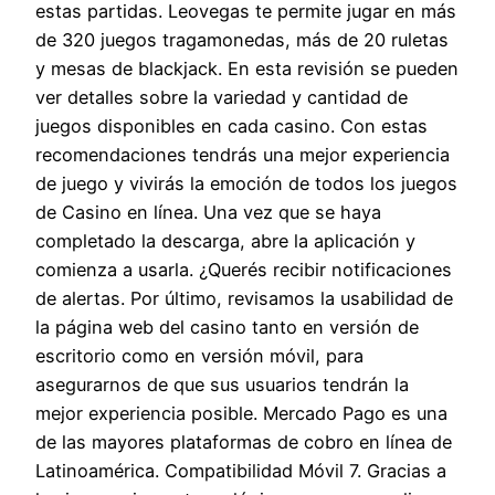
estas partidas. Leovegas te permite jugar en más
de 320 juegos tragamonedas, más de 20 ruletas
y mesas de blackjack. En esta revisión se pueden
ver detalles sobre la variedad y cantidad de
juegos disponibles en cada casino. Con estas
recomendaciones tendrás una mejor experiencia
de juego y vivirás la emoción de todos los juegos
de Casino en línea. Una vez que se haya
completado la descarga, abre la aplicación y
comienza a usarla. ¿Querés recibir notificaciones
de alertas. Por último, revisamos la usabilidad de
la página web del casino tanto en versión de
escritorio como en versión móvil, para
asegurarnos de que sus usuarios tendrán la
mejor experiencia posible. Mercado Pago es una
de las mayores plataformas de cobro en línea de
Latinoamérica. Compatibilidad Móvil 7. Gracias a