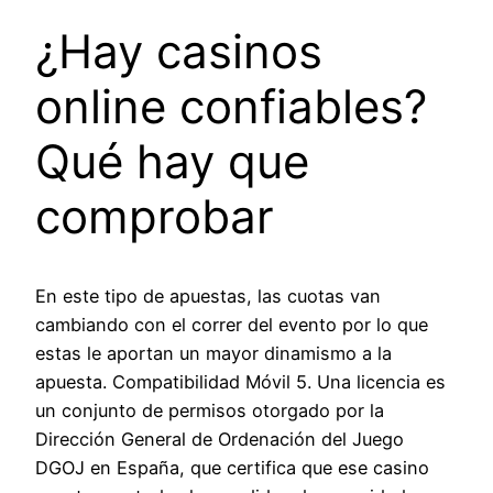
¿Hay casinos
online confiables?
Qué hay que
comprobar
En este tipo de apuestas, las cuotas van
cambiando con el correr del evento por lo que
estas le aportan un mayor dinamismo a la
apuesta. Compatibilidad Móvil 5. Una licencia es
un conjunto de permisos otorgado por la
Dirección General de Ordenación del Juego
DGOJ en España, que certifica que ese casino