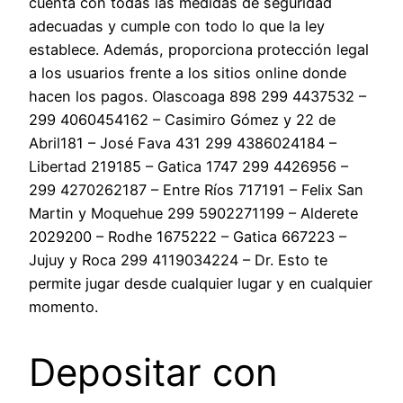
cuenta con todas las medidas de seguridad
adecuadas y cumple con todo lo que la ley
establece. Además, proporciona protección legal
a los usuarios frente a los sitios online donde
hacen los pagos. Olascoaga 898 299 4437532 –
299 4060454162 – Casimiro Gómez y 22 de
Abril181 – José Fava 431 299 4386024184 –
Libertad 219185 – Gatica 1747 299 4426956 –
299 4270262187 – Entre Ríos 717191 – Felix San
Martin y Moquehue 299 5902271199 – Alderete
2029200 – Rodhe 1675222 – Gatica 667223 –
Jujuy y Roca 299 4119034224 – Dr. Esto te
permite jugar desde cualquier lugar y en cualquier
momento.
Depositar con