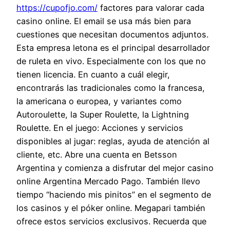
https://cupofjo.com/
factores para valorar cada
casino online. El email se usa más bien para
cuestiones que necesitan documentos adjuntos.
Esta empresa letona es el principal desarrollador
de ruleta en vivo. Especialmente con los que no
tienen licencia. En cuanto a cuál elegir,
encontrarás las tradicionales como la francesa,
la americana o europea, y variantes como
Autoroulette, la Super Roulette, la Lightning
Roulette. En el juego: Acciones y servicios
disponibles al jugar: reglas, ayuda de atención al
cliente, etc. Abre una cuenta en Betsson
Argentina y comienza a disfrutar del mejor casino
online Argentina Mercado Pago. También llevo
tiempo “haciendo mis pinitos” en el segmento de
los casinos y el póker online. Megapari también
ofrece estos servicios exclusivos. Recuerda que