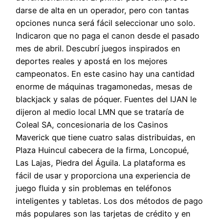
darse de alta en un operador, pero con tantas
opciones nunca será fácil seleccionar uno solo.
Indicaron que no paga el canon desde el pasado
mes de abril. Descubrí juegos inspirados en
deportes reales y apostá en los mejores
campeonatos. En este casino hay una cantidad
enorme de máquinas tragamonedas, mesas de
blackjack y salas de póquer. Fuentes del IJAN le
dijeron al medio local LMN que se trataría de
Coleal SA, concesionaria de los Casinos
Maverick que tiene cuatro salas distribuidas, en
Plaza Huincul cabecera de la firma, Loncopué,
Las Lajas, Piedra del Águila. La plataforma es
fácil de usar y proporciona una experiencia de
juego fluida y sin problemas en teléfonos
inteligentes y tabletas. Los dos métodos de pago
más populares son las tarjetas de crédito y en