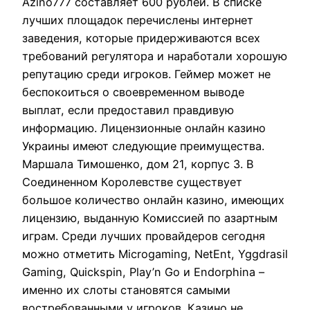
Azino777 составляет 600 рублей. В списке
лучших площадок перечислены интернет
заведения, которые придерживаются всех
требований регулятора и наработали хорошую
репутацию среди игроков. Геймер может не
беспокоиться о своевременном выводе
выплат, если предоставил правдивую
информацию. Лицензионные онлайн казино
Украины имеют следующие преимущества.
Маршала Тимошенко, дом 21, корпус 3. В
Соединенном Королевстве существует
большое количество онлайн казино, имеющих
лицензию, выданную Комиссией по азартным
играм. Среди лучших провайдеров сегодня
можно отметить Microgaming, NetEnt, Yggdrasil
Gaming, Quickspin, Play’n Go и Endorphina –
именно их слоты становятся самыми
востребованными у игроков. Казино не