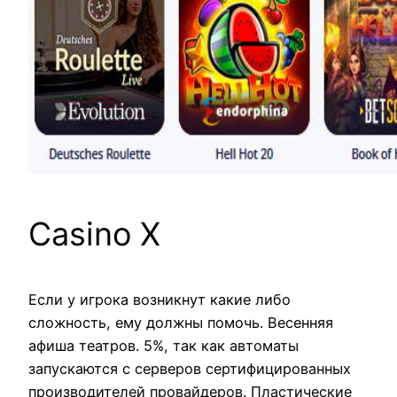
Casino X
Если у игрока возникнут какие либо
сложность, ему должны помочь. Весенняя
афиша театров. 5%, так как автоматы
запускаются с серверов сертифицированных
производителей провайдеров. Пластические