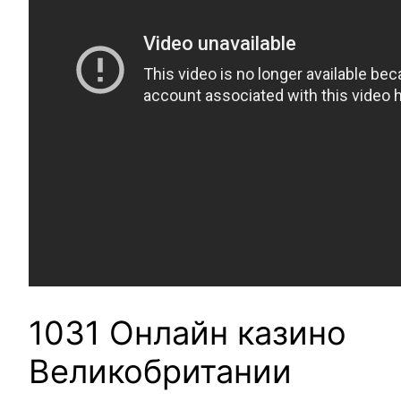
1031 Онлайн казино
Великобритании