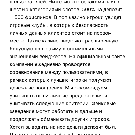
пользователей. Ниже можно ознакомиться с
шестью категориями слотов. 500% на депозит
+ 500 фриспинов. В топ казино игроки увидят
игровые клубы, в которых безопасность
личных данных клиентов стоит на первом
месте. Такие казино внедряют расширенную
бонусную программу с оптимальными
значениями вейджеров. На официальном сайте
компании ежедневно проводятся
соревнования между пользователями, в
рамках которых лучшие игроки получают
денежные поощрения. Мы рекомендуем
учитывать ваши личные предпочтения и
учитывать следующие критерии. Фейковые
заведения могут работать и дальше и
продолжать обманывать других игроков.
Хотел выводить на нее деньги депозит был.
Потому что азартный клуб не только