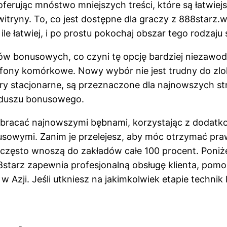
erując mnóstwo mniejszych treści, które są łatwiejsz
 witryny. To, co jest dostępne dla graczy z 888starz
ile łatwiej, i po prostu pokochaj obszar tego rodzaj
ów bonusowych, co czyni tę opcję bardziej niezawod
efony komórkowe. Nowy wybór nie jest trudny do zlok
ery stacjonarne, są przeznaczone dla najnowszych
nduszu bonusowego.
obracać najnowszymi bębnami, korzystając z dodatkow
usowymi. Zanim je przelejesz, aby móc otrzymać p
ry często wnoszą do zakładów całe 100 procent. Poniż
88starz zapewnia profesjonalną obsługę klienta, po
Azji. Jeśli utkniesz na jakimkolwiek etapie techni