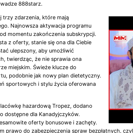
uwadze 888starz.
 trzy zdarzenia, które mają
ego. Najnowsza aktywacja programu
 od momentu zakończenia subskrypcji.
a z oferty, stanie się ona dla Ciebie
tać ulepszony, aby umożliwić
, twierdząc, że nie sprawia ona
ze miejskim. Świeże klucze do
urtu, podobnie jak nowy plan dietetyczny.
eń sportowych i stylu życia oferowana
placówkę hazardową Tropez, dodano
wo dostępne dla Kanadyjczyków.
esamowite oferty bonusowe i zachęty.
je im prawo do zabezpieczenia spraw bezpłatnych, c