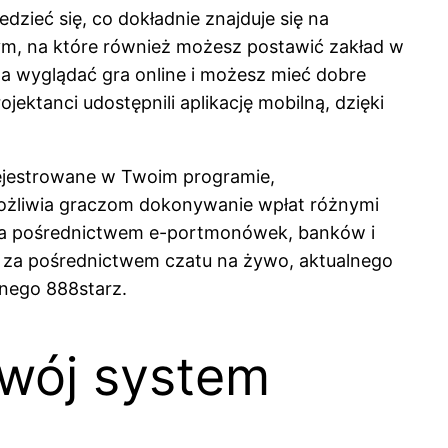
dzieć się, co dokładnie znajduje się na
wym, na które również możesz postawić zakład w
a wyglądać gra online i możesz mieć dobre
ektanci udostępnili aplikację mobilną, dzięki
 rejestrowane w Twoim programie,
ożliwia graczom dokonywanie wpłat różnymi
 za pośrednictwem e-portmonówek, banków i
 za pośrednictwem czatu na żywo, aktualnego
jnego 888starz.
swój system