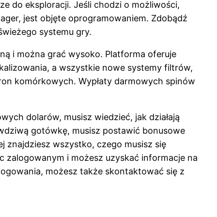
e do eksploracji. Jeśli chodzi o możliwości,
.wager, jest objęte oprogramowaniem.
Zdobądź
u świeżego systemu gry.
ną i można grać wysoko. Platforma oferuje
alizowania, a wszystkie nowe systemy filtrów,
 stron komórkowych. Wypłaty darmowych spinów
ych dolarów, musisz wiedzieć, jak działają
rawdziwą gotówkę, musisz postawić bonusowe
ej znajdziesz wszystko, czego musisz się
moc zalogowanym i możesz uzyskać informacje na
k logowania, możesz także skontaktować się z