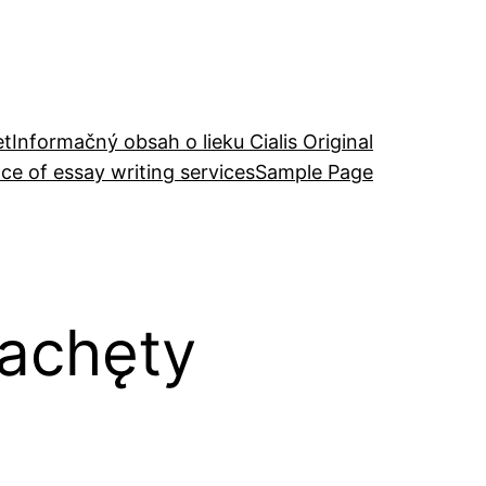
et
Informačný obsah o lieku Cialis Original
ce of essay writing services
Sample Page
achęty