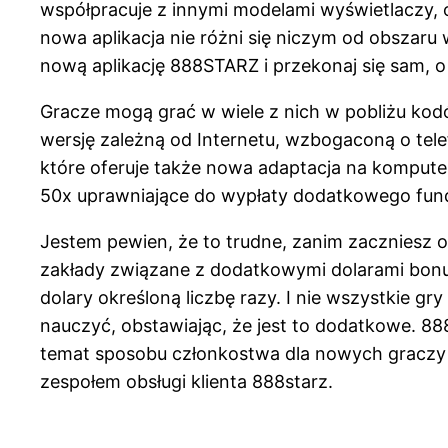
współpracuje z innymi modelami wyświetlaczy, of
nowa aplikacja nie różni się niczym od obszaru
nową aplikację 888STARZ i przekonaj się sam, o 
Gracze mogą grać w wiele z nich w pobliżu kod
wersję zależną od Internetu, wzbogaconą o tel
które oferuje także nowa adaptacja na komput
50x uprawniające do wypłaty dodatkowego fu
Jestem pewien, że to trudne, zanim zaczniesz 
zakłady związane z dodatkowymi dolarami bon
dolary określoną liczbę razy. I nie wszystkie g
nauczyć, obstawiając, że jest to dodatkowe. 8
temat sposobu członkostwa dla nowych graczy w 
zespołem obsługi klienta 888starz.