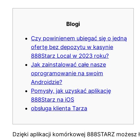
Blogi
Czy powinienem ubiegać się o jedną
ofertę bez depozytu w kasynie
888Starz Local w 2023 roku?
Jak zainstalować całe nasze
oprogramowanie na swoim
Androidzie?
Pomysły, jak uzyskać aplikację
888Starz na iOS
obsługa klienta Tarza
Dzięki aplikacji komórkowej 888STARZ możesz ła