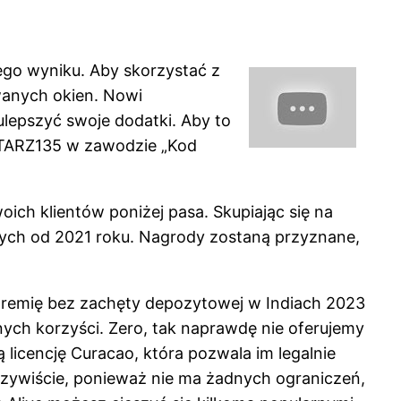
ego wyniku. Aby skorzystać z
owanych okien. Nowi
lepszyć swoje dodatki. Aby to
o STARZ135 w zawodzie „Kod
ich klientów poniżej pasa. Skupiając się na
ych od 2021 roku. Nagrody zostaną przyznane,
jnych korzyści. Zero, tak naprawdę nie oferujemy
licencję Curacao, która pozwala im legalnie
czywiście, ponieważ nie ma żadnych ograniczeń,