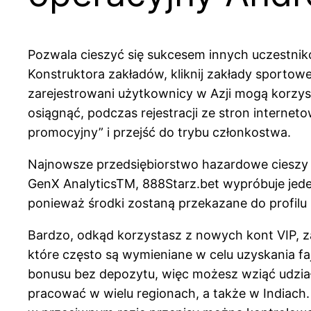
Pozwala cieszyć się sukcesem innych uczestnik
Konstruktora zakładów, kliknij zakłady sportow
zarejestrowani użytkownicy w Azji mogą korzys
osiągnąć, podczas rejestracji ze stron internet
promocyjny” i przejść do trybu członkostwa.
Najnowsze przedsiębiorstwo hazardowe cieszy si
GenX AnalyticsTM, 888Starz.bet wypróbuje jed
ponieważ środki zostaną przekazane do profilu 
Bardzo, odkąd korzystasz z nowych kont VIP, z
które często są wymieniane w celu uzyskania faj
bonusu bez depozytu, więc możesz wziąć udział
pracować w wielu regionach, a także w Indiach