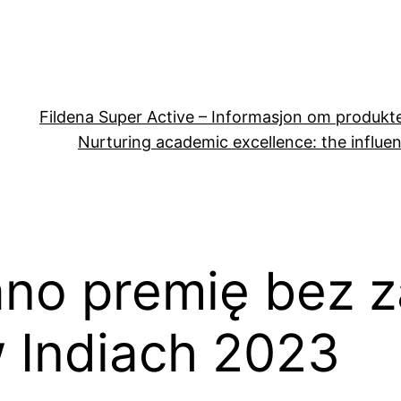
Fildena Super Active – Informasjon om produkt
Nurturing academic excellence: the influen
no premię bez z
 Indiach 2023