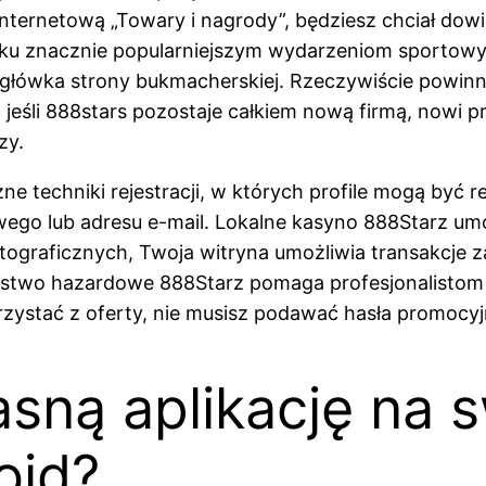
ternetową „Towary i nagrody”, będziesz chciał dowie
ę kilku znacznie popularniejszym wydarzeniom sporto
agłówka strony bukmacherskiej. Rzeczywiście powinn
eśli 888stars pozostaje całkiem nową firmą, nowi proj
zy.
ne techniki rejestracji, w których profile mogą być
go lub adresu e-mail. Lokalne kasyno 888Starz um
ograficznych, Twoja witryna umożliwia transakcje
rstwo hazardowe 888Starz pomaga profesjonalistom
rzystać z oferty, nie musisz podawać hasła promocy
asną aplikację na 
oid?