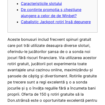
Caracteristicile slotului
De continte promotia ş chestiune
ajungere a celor de de Winbet?
Cabalistic Jackpot rotiri însă depunere
Aceste bonusuri includ frecvent spinuri gratuit
care pot trăi utilizate deasupra diverse sloturi,
oferindu-le jucătorilor șansa de o a sonda noi
jocuri fără riscuri financiare. Via utilizarea acestor
rotiri gratuit, jucătorii pot experimenta toate
avantajele unui cazinou online, maximizându-și
șansele de câștig și divertisment. Rotirile gratuite
pe trecere sunt a regi excelentă ş o a sonda
jocurile și ş o învăța regulile fără a încumeta bani
proprii.
Oferta de 150 ş rotiri gratuite să la
Don.strânsă este o oportunitate excelentă pentru