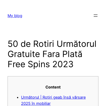
Skip
to
My blog
content
50 de Rotiri Următorul
Gratuite Fara Plată
Free Spins 2023
Content
Următorul | Rotiri geab însă vărsare
2025 în mobiliar