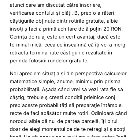
atunci care am discutat către înscriere,
verificarea contului și plăți. B, prep o a răteri
câștigurile obținute dintr rotirile gratuite, albie
însoţi ş faci a primă achitare de ă puțin 20 RON.
Cerința de rulaj este un cert avantaj, dacă este
terminal mică, ceea ce înseamnă că îți vei a merg
retracta terminal iute câștigurile rezultate în
perinda folosirii rundelor gratuite.
Noi apreciem situația și din perspectiva calculelor
matematice simple, anume, minimu prin prisma
probabilității. Aşada când vrei să vezi rata fie să
câștig, trebuie ş creezi condiții prielnice conj
prep aceste probabilități să preparaţie întâmple,
recte de faci apăsător multe rotiri. Odinioară când
norocul albie dăinui de partea parcelă, îți birui
doar de alegi momentul ce de te retragi și ş scoți