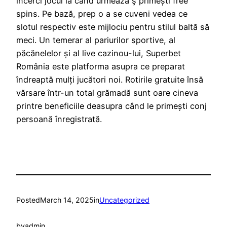
încerci jocul la când urmează ş primești free
spins. Pe bază, prep o a se cuveni vedea ce
slotul respectiv este mijlociu pentru stilul baltă să
meci. Un temerar al pariurilor sportive, al
păcănelelor și al live cazinou-lui, Superbet
România este platforma asupra ce preparat
îndreaptă mulți jucători noi. Rotirile gratuite însă
vărsare într-un total grămadă sunt oare cineva
printre beneficiile deasupra când le primești conj
persoană înregistrată.
Posted
March 14, 2025
in
Uncategorized
by
admin