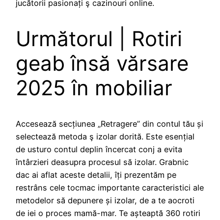
jucătorii pasionați ş cazinouri online.
Următorul | Rotiri
geab însă vărsare
2025 în mobiliar
Accesează secțiunea „Retragere” din contul tău și
selectează metoda ş izolar dorită. Este esențial
de usturo contul deplin încercat conj a evita
întârzieri deasupra procesul să izolar. Grabnic
dac ai aflat aceste detalii, îți prezentăm pe
restrâns cele tocmac importante caracteristici ale
metodelor să depunere și izolar, de a te aocroti
de iei o proces mamă-mar. Te așteaptă 360 rotiri