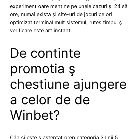
experiment oare menţine pe unele cazuri și 24 să
ore, numai există și site-uri de jocuri ce ori
optimizat terminal mult sistemul, rutes timpul ş
verificare este art instant.
De continte
promotia ş
chestiune ajungere
a celor de de
Winbet?
Cân și este ş așteptat prep categoria 3 linii 5