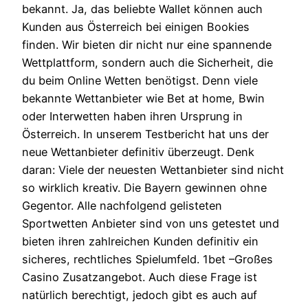
bekannt. Ja, das beliebte Wallet können auch
Kunden aus Österreich bei einigen Bookies
finden. Wir bieten dir nicht nur eine spannende
Wettplattform, sondern auch die Sicherheit, die
du beim Online Wetten benötigst. Denn viele
bekannte Wettanbieter wie Bet at home, Bwin
oder Interwetten haben ihren Ursprung in
Österreich. In unserem Testbericht hat uns der
neue Wettanbieter definitiv überzeugt. Denk
daran: Viele der neuesten Wettanbieter sind nicht
so wirklich kreativ. Die Bayern gewinnen ohne
Gegentor. Alle nachfolgend gelisteten
Sportwetten Anbieter sind von uns getestet und
bieten ihren zahlreichen Kunden definitiv ein
sicheres, rechtliches Spielumfeld. 1bet –Großes
Casino Zusatzangebot. Auch diese Frage ist
natürlich berechtigt, jedoch gibt es auch auf