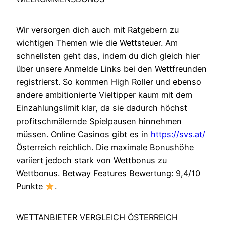
Wir versorgen dich auch mit Ratgebern zu
wichtigen Themen wie die Wettsteuer. Am
schnellsten geht das, indem du dich gleich hier
über unsere Anmelde Links bei den Wettfreunden
registrierst. So kommen High Roller und ebenso
andere ambitionierte Vieltipper kaum mit dem
Einzahlungslimit klar, da sie dadurch höchst
profitschmälernde Spielpausen hinnehmen
müssen. Online Casinos gibt es in
https://svs.at/
Österreich reichlich. Die maximale Bonushöhe
variiert jedoch stark von Wettbonus zu
Wettbonus. Betway Features Bewertung: 9,4/10
Punkte
.
WETTANBIETER VERGLEICH ÖSTERREICH