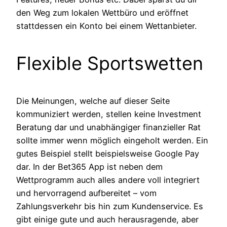
den Weg zum lokalen Wettbüro und eröffnet
stattdessen ein Konto bei einem Wettanbieter.
Flexible Sportswetten
Die Meinungen, welche auf dieser Seite
kommuniziert werden, stellen keine Investment
Beratung dar und unabhängiger finanzieller Rat
sollte immer wenn möglich eingeholt werden. Ein
gutes Beispiel stellt beispielsweise Google Pay
dar. In der Bet365 App ist neben dem
Wettprogramm auch alles andere voll integriert
und hervorragend aufbereitet – vom
Zahlungsverkehr bis hin zum Kundenservice. Es
gibt einige gute und auch herausragende, aber