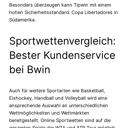
Besonders überzeugen kann Tipwin mit einem
hohen Sicherheitsstandard. Copa Libertadores in
Südamerika.
Sportwettenvergleich:
Bester Kundenservice
bei Bwin
Auch für weitere Sportarten wie Basketball,
Eishockey, Handball und Volleyball wird eine
ansprechende Auswahl an unterschiedlichen
Wettmöglichkeiten und Wettmärkten
bereitgestellt. Online Sportwetten sind auf die
gesamten Spiele der WTA und ATP Tour möglich.