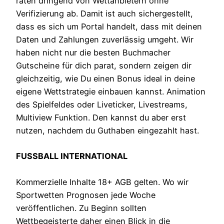
raten dringend von Wettanbietern ohne
Verifizierung ab. Damit ist auch sichergestellt,
dass es sich um Portal handelt, dass mit deinen
Daten und Zahlungen zuverlässig umgeht. Wir
haben nicht nur die besten Buchmacher
Gutscheine für dich parat, sondern zeigen dir
gleichzeitig, wie Du einen Bonus ideal in deine
eigene Wettstrategie einbauen kannst. Animation
des Spielfeldes oder Liveticker, Livestreams,
Multiview Funktion. Den kannst du aber erst
nutzen, nachdem du Guthaben eingezahlt hast.
FUSSBALL INTERNATIONAL
Kommerzielle Inhalte 18+ AGB gelten. Wo wir
Sportwetten Prognosen jede Woche
veröffentlichen. Zu Beginn sollten
Wettbegeisterte daher einen Blick in die