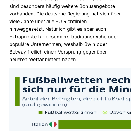
sind besonders häufig weitere Bonusangebote
vorhanden. Die deutsche Regierung hat sich über
viele Jahre über alle EU Richtlinien
hinweggesetzt. Natürlich gibt es aber auch
Extrapunkte für besonders traditionsreiche oder
populäre Unternehmen, weshalb Bwin oder
Betway freilich einen Vorsprung gegenüber
neueren Wettanbietern haben.