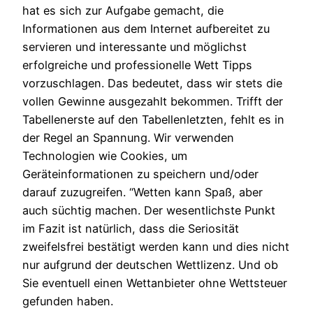
hat es sich zur Aufgabe gemacht, die
Informationen aus dem Internet aufbereitet zu
servieren und interessante und möglichst
erfolgreiche und professionelle Wett Tipps
vorzuschlagen. Das bedeutet, dass wir stets die
vollen Gewinne ausgezahlt bekommen. Trifft der
Tabellenerste auf den Tabellenletzten, fehlt es in
der Regel an Spannung. Wir verwenden
Technologien wie Cookies, um
Geräteinformationen zu speichern und/oder
darauf zuzugreifen. “Wetten kann Spaß, aber
auch süchtig machen. Der wesentlichste Punkt
im Fazit ist natürlich, dass die Seriosität
zweifelsfrei bestätigt werden kann und dies nicht
nur aufgrund der deutschen Wettlizenz. Und ob
Sie eventuell einen Wettanbieter ohne Wettsteuer
gefunden haben.