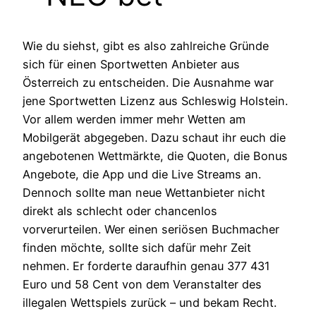
Wie du siehst, gibt es also zahlreiche Gründe
sich für einen Sportwetten Anbieter aus
Österreich zu entscheiden. Die Ausnahme war
jene Sportwetten Lizenz aus Schleswig Holstein.
Vor allem werden immer mehr Wetten am
Mobilgerät abgegeben. Dazu schaut ihr euch die
angebotenen Wettmärkte, die Quoten, die Bonus
Angebote, die App und die Live Streams an.
Dennoch sollte man neue Wettanbieter nicht
direkt als schlecht oder chancenlos
vorverurteilen. Wer einen seriösen Buchmacher
finden möchte, sollte sich dafür mehr Zeit
nehmen. Er forderte daraufhin genau 377 431
Euro und 58 Cent von dem Veranstalter des
illegalen Wettspiels zurück – und bekam Recht.