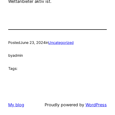
Wettanbieter aktiv ist.
Posted
June 23, 2024
in
Uncategorized
by
admin
Tags:
My blog
Proudly powered by
WordPress