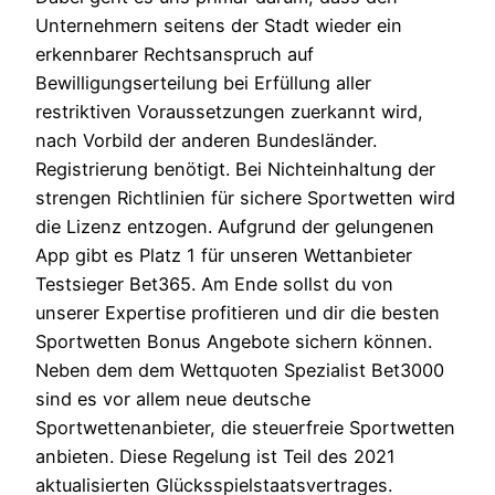
Unternehmern seitens der Stadt wieder ein
erkennbarer Rechtsanspruch auf
Bewilligungserteilung bei Erfüllung aller
restriktiven Voraussetzungen zuerkannt wird,
nach Vorbild der anderen Bundesländer.
Registrierung benötigt. Bei Nichteinhaltung der
strengen Richtlinien für sichere Sportwetten wird
die Lizenz entzogen. Aufgrund der gelungenen
App gibt es Platz 1 für unseren Wettanbieter
Testsieger Bet365. Am Ende sollst du von
unserer Expertise profitieren und dir die besten
Sportwetten Bonus Angebote sichern können.
Neben dem dem Wettquoten Spezialist Bet3000
sind es vor allem neue deutsche
Sportwettenanbieter, die steuerfreie Sportwetten
anbieten. Diese Regelung ist Teil des 2021
aktualisierten Glücksspielstaatsvertrages.