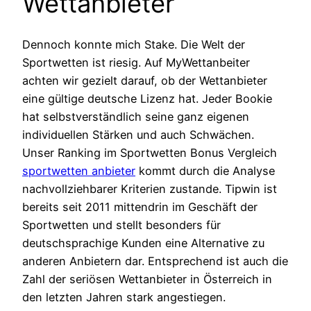
Wettanbieter
Dennoch konnte mich Stake. Die Welt der
Sportwetten ist riesig. Auf MyWettanbeiter
achten wir gezielt darauf, ob der Wettanbieter
eine gültige deutsche Lizenz hat. Jeder Bookie
hat selbstverständlich seine ganz eigenen
individuellen Stärken und auch Schwächen.
Unser Ranking im Sportwetten Bonus Vergleich
sportwetten anbieter
kommt durch die Analyse
nachvollziehbarer Kriterien zustande. Tipwin ist
bereits seit 2011 mittendrin im Geschäft der
Sportwetten und stellt besonders für
deutschsprachige Kunden eine Alternative zu
anderen Anbietern dar. Entsprechend ist auch die
Zahl der seriösen Wettanbieter in Österreich in
den letzten Jahren stark angestiegen.