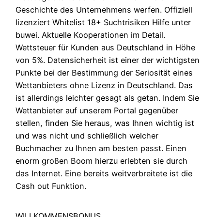
Geschichte des Unternehmens werfen. Offiziell
lizenziert Whitelist 18+ Suchtrisiken Hilfe unter
buwei. Aktuelle Kooperationen im Detail.
Wettsteuer für Kunden aus Deutschland in Höhe
von 5%. Datensicherheit ist einer der wichtigsten
Punkte bei der Bestimmung der Seriosität eines
Wettanbieters ohne Lizenz in Deutschland. Das
ist allerdings leichter gesagt als getan. Indem Sie
Wettanbieter auf unserem Portal gegenüber
stellen, finden Sie heraus, was Ihnen wichtig ist
und was nicht und schließlich welcher
Buchmacher zu Ihnen am besten passt. Einen
enorm großen Boom hierzu erlebten sie durch
das Internet. Eine bereits weitverbreitete ist die
Cash out Funktion.
WILLKOMMENSBONUS