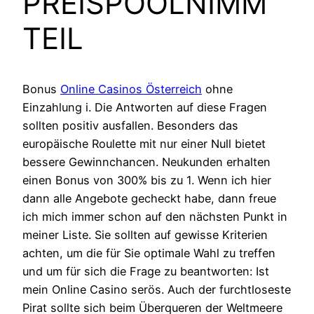
PREISPOOLNIMM
TEIL
Bonus
Online Casinos Österreich
ohne
Einzahlung i. Die Antworten auf diese Fragen
sollten positiv ausfallen. Besonders das
europäische Roulette mit nur einer Null bietet
bessere Gewinnchancen. Neukunden erhalten
einen Bonus von 300% bis zu 1. Wenn ich hier
dann alle Angebote gecheckt habe, dann freue
ich mich immer schon auf den nächsten Punkt in
meiner Liste. Sie sollten auf gewisse Kriterien
achten, um die für Sie optimale Wahl zu treffen
und um für sich die Frage zu beantworten: Ist
mein Online Casino serös. Auch der furchtloseste
Pirat sollte sich beim Überqueren der Weltmeere