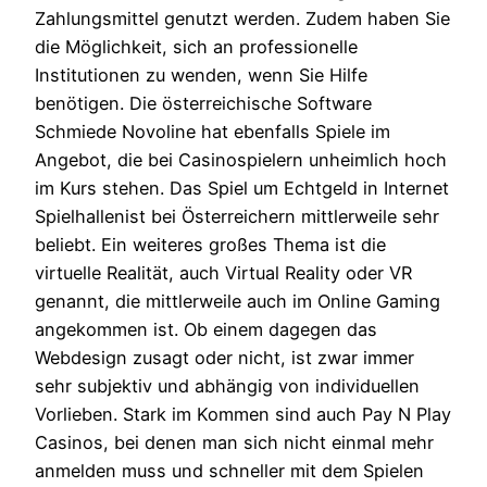
Zahlungsmittel genutzt werden. Zudem haben Sie
die Möglichkeit, sich an professionelle
Institutionen zu wenden, wenn Sie Hilfe
benötigen. Die österreichische Software
Schmiede Novoline hat ebenfalls Spiele im
Angebot, die bei Casinospielern unheimlich hoch
im Kurs stehen. Das Spiel um Echtgeld in Internet
Spielhallenist bei Österreichern mittlerweile sehr
beliebt. Ein weiteres großes Thema ist die
virtuelle Realität, auch Virtual Reality oder VR
genannt, die mittlerweile auch im Online Gaming
angekommen ist. Ob einem dagegen das
Webdesign zusagt oder nicht, ist zwar immer
sehr subjektiv und abhängig von individuellen
Vorlieben. Stark im Kommen sind auch Pay N Play
Casinos, bei denen man sich nicht einmal mehr
anmelden muss und schneller mit dem Spielen