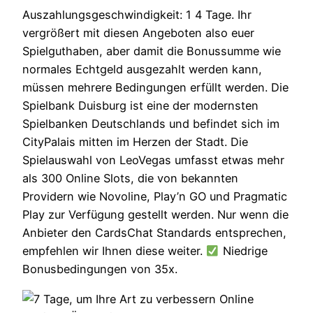
Auszahlungsgeschwindigkeit: 1 4 Tage. Ihr
vergrößert mit diesen Angeboten also euer
Spielguthaben, aber damit die Bonussumme wie
normales Echtgeld ausgezahlt werden kann,
müssen mehrere Bedingungen erfüllt werden. Die
Spielbank Duisburg ist eine der modernsten
Spielbanken Deutschlands und befindet sich im
CityPalais mitten im Herzen der Stadt. Die
Spielauswahl von LeoVegas umfasst etwas mehr
als 300 Online Slots, die von bekannten
Providern wie Novoline, Play’n GO und Pragmatic
Play zur Verfügung gestellt werden. Nur wenn die
Anbieter den CardsChat Standards entsprechen,
empfehlen wir Ihnen diese weiter.
Niedrige
Bonusbedingungen von 35x.