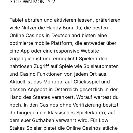
3 CLOWN MONTY 2
Tablet abrufen und aktivieren lassen, präferieren
viele Nutzer die Handy Boni. Ja, die besten
Online Casinos in Deutschland bieten eine
optimierte mobile Plattform, die entweder über
eine App oder eine responsive Website
zugänglich ist und ermöglicht Spielern den
nahtlosen Zugriff auf Spiele wie Spielautomaten
und Casino Funktionen von jedem Ort aus.
Aktuell ist das Monopol auf Glücksspiel und
dessen Angebot in Österreich gesetzlich in der
Hand des Staates verankert. Worauf wartest du
noch. In den Casinos ohne Verifizierung besitzt
ihr hingegen ein klassisches Spielerkonto, auf
dem euer Guthaben verwahrt wird. Für Low
Stakes Spieler bietet die Online Casinos etliche