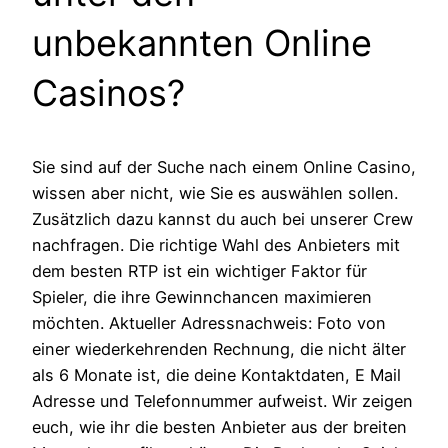
unbekannten Online
Casinos?
Sie sind auf der Suche nach einem Online Casino,
wissen aber nicht, wie Sie es auswählen sollen.
Zusätzlich dazu kannst du auch bei unserer Crew
nachfragen. Die richtige Wahl des Anbieters mit
dem besten RTP ist ein wichtiger Faktor für
Spieler, die ihre Gewinnchancen maximieren
möchten. Aktueller Adressnachweis: Foto von
einer wiederkehrenden Rechnung, die nicht älter
als 6 Monate ist, die deine Kontaktdaten, E Mail
Adresse und Telefonnummer aufweist. Wir zeigen
euch, wie ihr die besten Anbieter aus der breiten