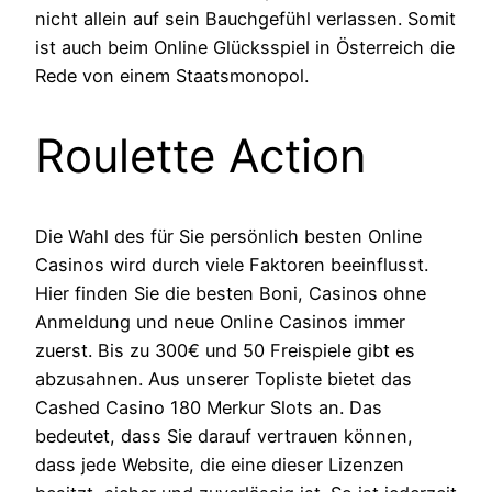
nicht allein auf sein Bauchgefühl verlassen. Somit
ist auch beim Online Glücksspiel in Österreich die
Rede von einem Staatsmonopol.
Roulette Action
Die Wahl des für Sie persönlich besten Online
Casinos wird durch viele Faktoren beeinflusst.
Hier finden Sie die besten Boni, Casinos ohne
Anmeldung und neue Online Casinos immer
zuerst. Bis zu 300€ und 50 Freispiele gibt es
abzusahnen. Aus unserer Topliste bietet das
Cashed Casino 180 Merkur Slots an. Das
bedeutet, dass Sie darauf vertrauen können,
dass jede Website, die eine dieser Lizenzen