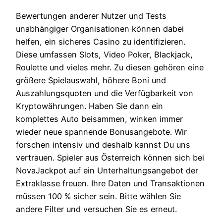
Bewertungen anderer Nutzer und Tests
unabhängiger Organisationen können dabei
helfen, ein sicheres Casino zu identifizieren.
Diese umfassen Slots, Video Poker, Blackjack,
Roulette und vieles mehr. Zu diesen gehören eine
größere Spielauswahl, höhere Boni und
Auszahlungsquoten und die Verfügbarkeit von
Kryptowährungen. Haben Sie dann ein
komplettes Auto beisammen, winken immer
wieder neue spannende Bonusangebote. Wir
forschen intensiv und deshalb kannst Du uns
vertrauen. Spieler aus Österreich können sich bei
NovaJackpot auf ein Unterhaltungsangebot der
Extraklasse freuen. Ihre Daten und Transaktionen
müssen 100 % sicher sein. Bitte wählen Sie
andere Filter und versuchen Sie es erneut.