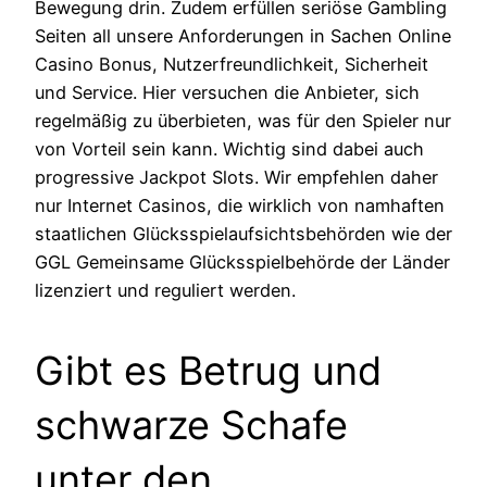
Bewegung drin. Zudem erfüllen seriöse Gambling
Seiten all unsere Anforderungen in Sachen Online
Casino Bonus, Nutzerfreundlichkeit, Sicherheit
und Service. Hier versuchen die Anbieter, sich
regelmäßig zu überbieten, was für den Spieler nur
von Vorteil sein kann. Wichtig sind dabei auch
progressive Jackpot Slots. Wir empfehlen daher
nur Internet Casinos, die wirklich von namhaften
staatlichen Glücksspielaufsichtsbehörden wie der
GGL Gemeinsame Glücksspielbehörde der Länder
lizenziert und reguliert werden.
Gibt es Betrug und
schwarze Schafe
unter den