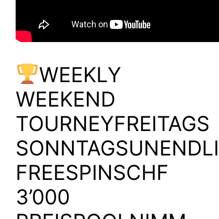
WEEKLY
WEEKEND
TOURNEYFREITAGS
SONNTAGSUNENDL
FREESPINSCHF
3’000