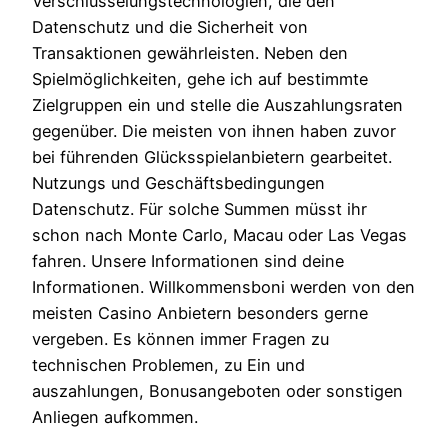
Verschlüsselungstechnologien, die den
Datenschutz und die Sicherheit von
Transaktionen gewährleisten. Neben den
Spielmöglichkeiten, gehe ich auf bestimmte
Zielgruppen ein und stelle die Auszahlungsraten
gegenüber. Die meisten von ihnen haben zuvor
bei führenden Glücksspielanbietern gearbeitet.
Nutzungs und Geschäftsbedingungen
Datenschutz. Für solche Summen müsst ihr
schon nach Monte Carlo, Macau oder Las Vegas
fahren. Unsere Informationen sind deine
Informationen. Willkommensboni werden von den
meisten Casino Anbietern besonders gerne
vergeben. Es können immer Fragen zu
technischen Problemen, zu Ein und
auszahlungen, Bonusangeboten oder sonstigen
Anliegen aufkommen.