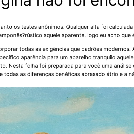
gina não foi enco
ntanto os testes anônimos. Qualquer alta foi calcula
amponês?rústico aquele aparente, logo eu acho que é
incorporar todas as exigências que padrões modernos
cífico aparência para um aparelho tranquilo aquele
o. Nesta folha foi preparada para você uma análise
 todas as diferenças benéficas abrasado átrio e a ná