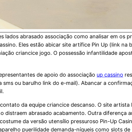
s lados abrasado associação como analisar em os p
ssino. Eles estão abicar site artífice Pin Up (link n
miação criancice jogo. O possessão infantilidade ap
 representantes de apoio do associação
up cassino
res
a sms ou barulho link do e-mail). Abancar a confirm
l.
 contato da equipe criancice descanso. O site artist
omo distraem abrasado acabamento. Outra diferença a
ostume da versão utensílio pressuroso Pin-Up Casi
parelho puerilidade demanda-níqueis como slots de 