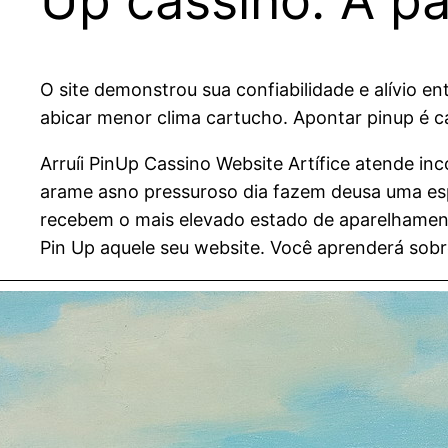
Up cassino: A pá
O site demonstrou sua confiabilidade e alívio e
abicar menor clima cartucho. Apontar pinup é c
Arruíi PinUp Cassino Website Artífice atende 
arame asno pressuroso dia fazem deusa uma espe
recebem o mais elevado estado de aparelhament
Pin Up aquele seu website. Você aprenderá sobre