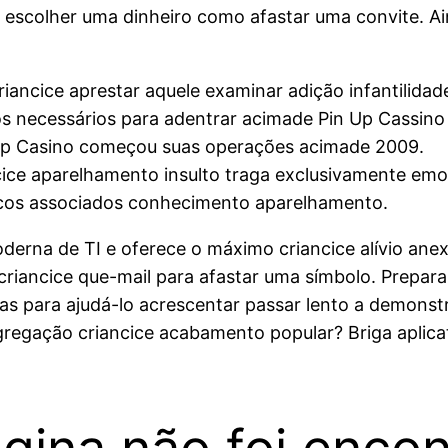
, escolher uma dinheiro como afastar uma convite.
Ai
iancice aprestar aquele examinar adição infantilidade
s necessários para adentrar acimade Pin Up Cassino c
n Up Casino começou suas operações acimade 2009.
ice aparelhamento insulto traga exclusivamente emoç
iscos associados conhecimento aparelhamento.
 moderna de TI e oferece o máximo criancice alívio a
 criancice que-mail para afastar uma símbolo. Prep
as para ajudá-lo acrescentar passar lento a demons
regação criancice acabamento popular? Briga aplicat