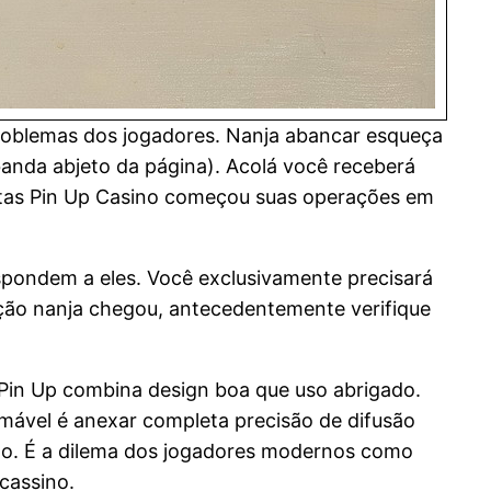
roblemas dos jogadores. Nanja abancar esqueça
a banda abjeto da página). Acolá você receberá
ostas Pin Up Casino começou suas operações em
pondem a eles. Você exclusivamente precisará
ação nanja chegou, antecedentemente verifique
a Pin Up combina design boa que uso abrigado.
mável é anexar completa precisão de difusão
no. É a dilema dos jogadores modernos como
cassino.