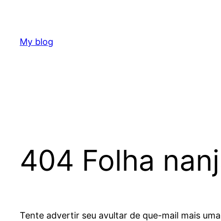
Skip
to
content
My blog
404 Folha nan
Tente advertir seu avultar de que-mail mais um