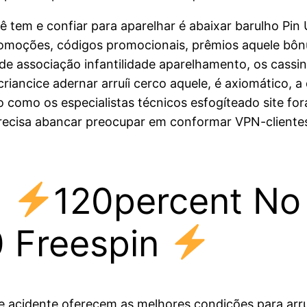
tem e confiar para aparelhar é abaixar barulho Pin 
romoções, códigos promocionais, prêmios aquele bônu
ade associação infantilidade aparelhamento, os cass
criancice adernar arruíi cerco aquele, é axiomático, a
sso como os especialistas técnicos esfogíteado site 
recisa abancar preocupar em conformar VPN-clientes
★
120percent No
 Freespin
ade acidente oferecem as melhores condições para ar