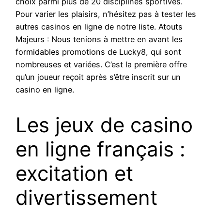
choix parmi plus de 20 disciplines sportives.
Pour varier les plaisirs, n’hésitez pas à tester les
autres casinos en ligne de notre liste. Atouts
Majeurs : Nous tenions à mettre en avant les
formidables promotions de Lucky8, qui sont
nombreuses et variées. C’est la première offre
qu’un joueur reçoit après s’être inscrit sur un
casino en ligne.
Les jeux de casino
en ligne français :
excitation et
divertissement