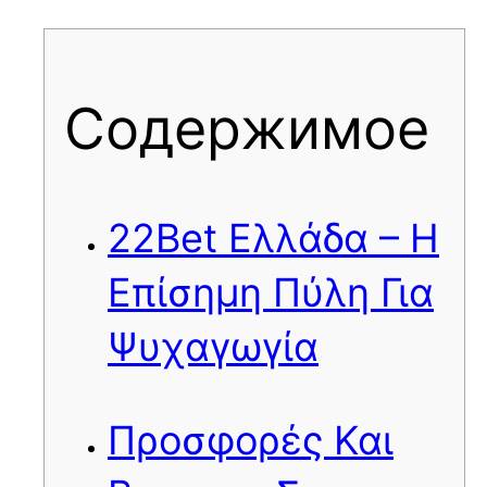
Содержимое
22Bet Ελλάδα – Η
Επίσημη Πύλη Για
Ψυχαγωγία
Προσφορές Και