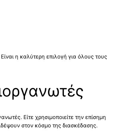
Είναι η καλύτερη επιλογή για όλους τους
Διοργανωτές
γανωτές. Είτε χρησιμοποιείτε την επίσημη
αξιδέψουν στον κόσμο της διασκέδασης.