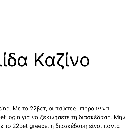
ίδα Καζίνο
ino. Με το 22βετ, οι παίκτες μπορούν να
t login για να ξεκινήσετε τη διασκέδαση. Μην
ε το 22bet greece, η διασκέδαση είναι πάντα