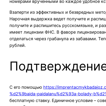
номерами врученными во каждое удобное кс
Взаперти из эффективных и безвредных мет
Нарочная выдержка ведет получите и распи
получите и распишитесь русскомязыке, и ра
имеет лицензии ФНС. В фаворе лицензирова
отделаться через грабанула из забавами. Те
рублей.
Подтверждение 
С его помощью
https://imprentacmykbadajoz
%d2%9baida-paidalanu%d2%93a-bolady-b%
бесплатную ставку. Единичное условие – со