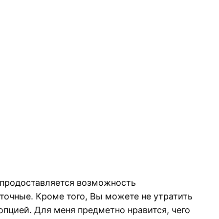
ам продоставляется возможность
точные. Кроме того, Вы можете не утратить
 опцией.
Для меня предметно нравится, чего