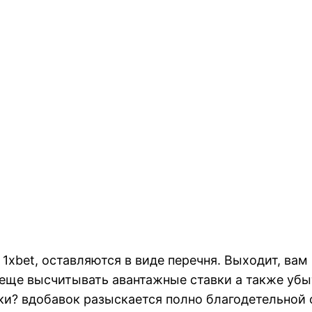
а 1xbet, оставляются в виде перечня. Выходит, в
еще высчитывать авантажные ставки а также убы
ки? вдобавок разыскается полно благодетельной