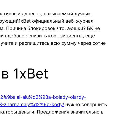
нативный адресок, называемый лучник.
лирующий1xBet официальный веб-журнал
м. Причина блокировок что, аюшки? БК не
ии вдобавок снизить коэффициенты, еще
лучите и распишитесь всю сумму через сотне
в 1xBet
2%9balai-alu%d2%93a-bolady-olardy-
-zharnamaly%d2%9b-kody/
нужно совершить
икаторы деньги. Предложения значительно в