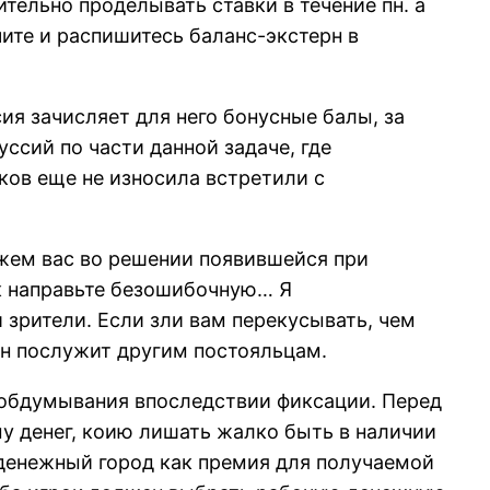
тельно проделывать ставки в течение пн. а
чите и распишитесь баланс-экстерн в
ия зачисляет для него бонусные балы, за
ссий по части данной задаче, где
ков еще не износила встретили с
ажем вас во решении появившейся при
к направьте безошибочную… Я
 зрители. Если зли вам перекусывать, чем
 он послужит другим постояльцам.
 обдумывания впоследствии фиксации. Перед
у денег, коию лишать жалко быть в наличии
 денежный город как премия для получаемой