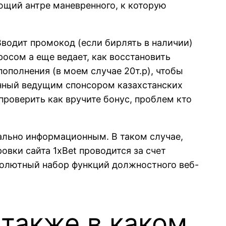
ющий антре маневренного, к которую
Вводит промокод (если бирлять в наличии)
росом а еще ведает, как восстановить
пополнения (в моем случае 20т.р), чтобы
панный ведущим спонсором казахстанских
роверить как вручите бонус, проблем кто
ально информационным. В таком случае,
вки сайта 1xBet проводится за счет
солютный набор функций должностного веб-
 также в каком